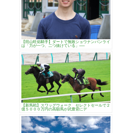
【田山旺佑騎手】ダートで無敗ショウナンバンライ
は「力が一つ、二つ抜けている」──
【新馬戦】スワッグウォーク セレクトセールで２
億５０００万円の高額馬が武豊背にデ