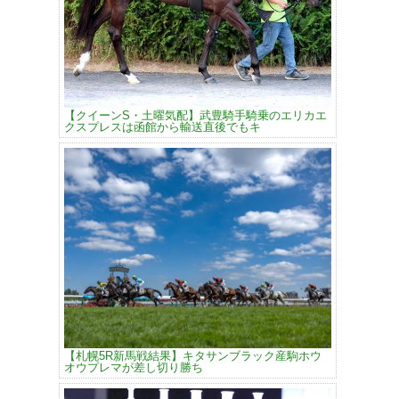
【クイーンS・土曜気配】武豊騎手騎乗のエリカエ
クスプレスは函館から輸送直後でもキ
【札幌5R新馬戦結果】キタサンブラック産駒ホウ
オウプレマが差し切り勝ち