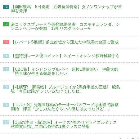
【園田競馬 5日発走 近畿畜産特別】ダノンワンナップが末
3
脚を発揮
豪コックスプレート予備登録馬発表 コスモキュランダ、シ
4
ンエンペラーが登録 19年リスグラシューV
【レパードS展望】前走好位から運んだ中型馬の台頭に警戒
5
【燕特別レース後コメント】スイートオレンジ荻野極騎手ら
6
【CBC賞】インビンシブルパパ 超抜1週前追い 伊藤大師
7
「持ち味が生きる競馬をしたい」
【札幌5R・新馬戦】ブルージェイが2馬身半差の圧逃! 鮫島
8
駿「今日は跨がっているだけでしたね」
【エルムS】先週末移動のテーオーパスワードは函館で調整
9
開始 陣営「少し力んだぐらいの感じはあったけど…」
【1日の注目・新潟8R】オークス4着のリアライズルミナス
10
秋華賞目指して自己条件の1勝クラスに登場