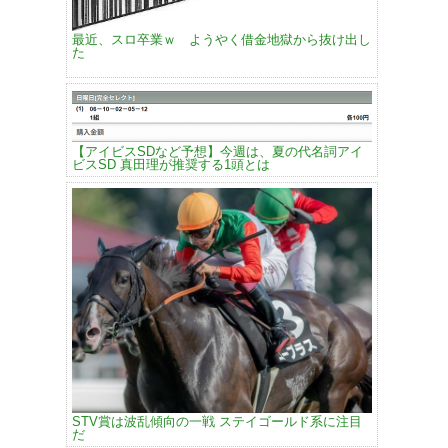
最近、スロ卒業ｗ ようやく借金地獄から抜け出し
た
【アイビスSDなど予想】今週は、夏の代名詞アイ
ビスSD 真田理が推奨する1頭とは
STV賞は波乱傾向の一戦 ステイゴールド系に注目
だ