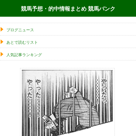
競馬予想・的中情報まとめ 競馬バンク
ブログニュース
あとで読むリスト
人気記事ランキング