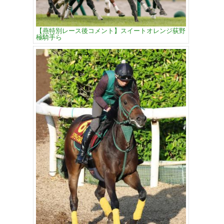
【燕特別レース後コメント】スイートオレンジ荻野
極騎手ら