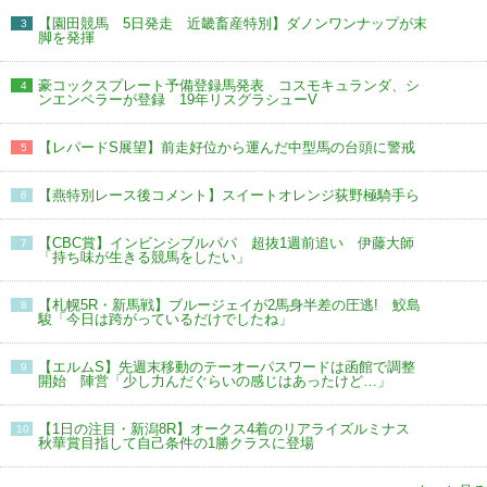
【園田競馬 5日発走 近畿畜産特別】ダノンワンナップが末
3
脚を発揮
豪コックスプレート予備登録馬発表 コスモキュランダ、シ
4
ンエンペラーが登録 19年リスグラシューV
【レパードS展望】前走好位から運んだ中型馬の台頭に警戒
5
【燕特別レース後コメント】スイートオレンジ荻野極騎手ら
6
【CBC賞】インビンシブルパパ 超抜1週前追い 伊藤大師
7
「持ち味が生きる競馬をしたい」
【札幌5R・新馬戦】ブルージェイが2馬身半差の圧逃! 鮫島
8
駿「今日は跨がっているだけでしたね」
【エルムS】先週末移動のテーオーパスワードは函館で調整
9
開始 陣営「少し力んだぐらいの感じはあったけど…」
【1日の注目・新潟8R】オークス4着のリアライズルミナス
10
秋華賞目指して自己条件の1勝クラスに登場