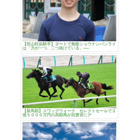
【田山旺佑騎手】ダートで無敗ショウナンバンライ
は「力が一つ、二つ抜けている」──
【新馬戦】スワッグウォーク セレクトセールで２
億５０００万円の高額馬が武豊背にデ