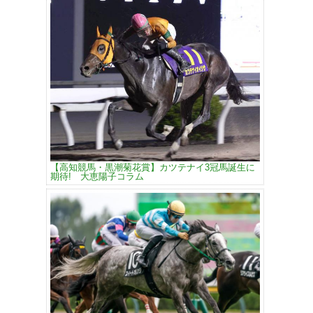
【高知競馬・黒潮菊花賞】カツテナイ3冠馬誕生に
期待! 大恵陽子コラム