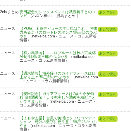
2ch/まとめ
安田記念のシックスペンスは武豊騎手とのコ
あとで読む
ンビ
（ハロン棒ch -競馬まとめ-）
ニュース
【POG】函館デビューの注目馬はこれ！ 推進
あとで読む
力ある走りのロードレスポンス/馬三郎のつぶ
やき
（netkeiba.com - ニュース・コラム新着
情報）
ニュース
【有力馬動向】エコロブルームは秋の京成杯
あとで読む
AHが目標/馬三郎のつぶやき
（netkeiba.com -
ニュース・コラム新着情報）
ニュース
【週末情報】海外帰りのガイアフォースは仕
あとで読む
上がり上々/馬三郎のつぶやき
（netkeiba.com
- ニュース・コラム新着情報）
ニュース
【安田記念】ガイアフォースは7歳の今が旬
あとで読む
杉山晴調教師「より充実した調教を積むこと
ができました」
（netkeiba.com - ニュース・
コラム新着情報）
ニュース
【よもやま話】台風で美浦はタフなコンディ
あとで読む
ション…時計の数字に要注意！/馬三郎のつぶ
やき
（netkeiba.com - ニュース・コラム新着
情報）