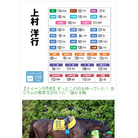
【クイーンS予想】ずっとこの日を待っていた！ 当
コラムの救世主が久々に「儲かる軸