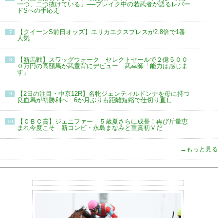
一つ、二つ抜けている」──ブレイク中の若武者が語るレパー
ドSへの手応え
【クイーンS前日オッズ】エリカエクスプレスが2.8倍で1番
7
人気
【新馬戦】スワッグウォーク セレクトセールで２億５００
8
０万円の高額馬が武豊背にデビュー 武幸師「能力は感じま
す」
【2日の注目・中京12R】名牝ジェンティルドンナを母に持つ
9
良血馬が初勝利へ 6か月ぶりも距離短縮で仕切り直し
【ＣＢＣ賞】ジェニファー ５歳夏さらに成長！再び斤量恵
10
まれ今度こそ 新コンビ・永島まなみと重賞初Ｖだ
→もっと見る