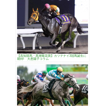
【高知競馬・黒潮菊花賞】カツテナイ3冠馬誕生に
期待! 大恵陽子コラム