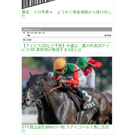
最近、スロ卒業ｗ ようやく借金地獄から抜け出し
た
【アイビスSDなど予想】今週は、夏の代名詞アイ
ビスSD 真田理が推奨する1頭とは
STV賞は波乱傾向の一戦 ステイゴールド系に注目
だ