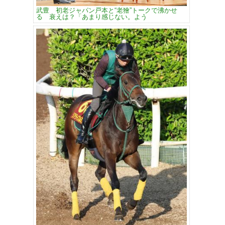
武豊 初老ジャパン戸本と“老獪”トークで沸かせ
る 衰えは？「あまり感じない。よう