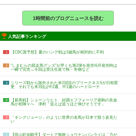
1時間前のブログニュースを読む
人気記事ランキング
【CBC賞予想】夏のハンデ戦は3歳馬が相対的に不利
1
“しまむらの競走馬グッズ”が早くも第2弾を発売!6月発売時は
2
一瞬で完売→今回は受注生産で秋・冬物など
シリーズ戦から除外された米2冠目のプリークネスSが日程変
3
更 それでも米3冠は中2週、中1週のハードローテ
【新馬戦】シェーンリヒト 好調エフフォーリア産駒の良血
4
馬が初陣Ｖへ 津村「追えば追うほど伸びそうです」
「キングジョージ」のように世界の名馬が日本で競う姿見た
5
い
【田山旺佑騎手】ダートで無敗ショウナンバンライは「力が
6