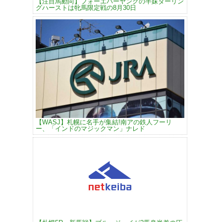
【注目馬動向】フォーエバーヤングの半妹ダーリン
グハーストは牝馬限定戦の8月30日
【WASJ】札幌に名手が集結!南アの鉄人フーリ
ー、「インドのマジックマン」ナレド