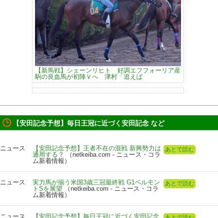
【新馬戦】シェーンリヒト 好調エフフォーリア産
駒の良血馬が初陣Ｖへ 津村「追えば
【安田記念予想】毎日王冠に近づく安田記念 など
ニュース
【安田記念予想】王者不在の混戦 新興勢力は
あとで読む
通用する？
（netkeiba.com - ニュース・コラ
ム新着情報）
ニュース
実力馬が揃う米国3歳三冠最終戦 G1ベルモン
あとで読む
トSを展望
（netkeiba.com - ニュース・コラ
ム新着情報）
ニュース
【安田記念予想】毎日王冠に近づく安田記念
あとで読む