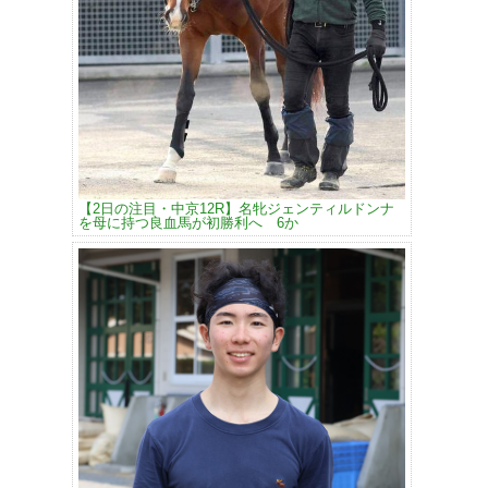
【2日の注目・中京12R】名牝ジェンティルドンナ
を母に持つ良血馬が初勝利へ 6か