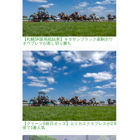
【札幌5R新馬戦結果】キタサンブラック産駒ホウ
オウプレマが差し切り勝ち
【クイーンS前日オッズ】エリカエクスプレスが2.8
倍で1番人気