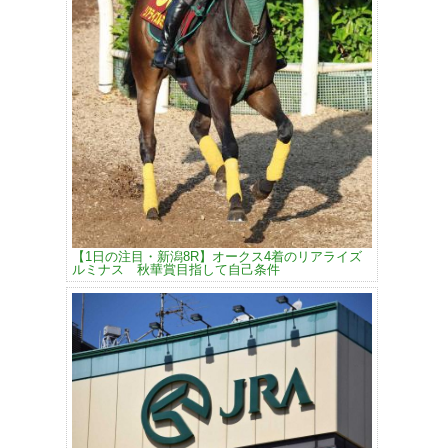
【1日の注目・新潟8R】オークス4着のリアライズ
ルミナス 秋華賞目指して自己条件