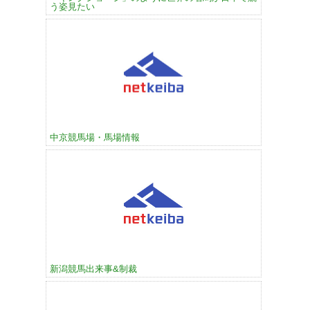
う姿見たい
中京競馬場・馬場情報
新潟競馬出来事&制裁