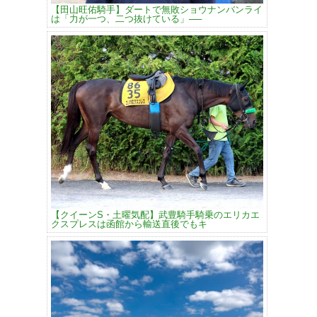
【田山旺佑騎手】ダートで無敗ショウナンバンライ
は「力が一つ、二つ抜けている」──
【クイーンS・土曜気配】武豊騎手騎乗のエリカエ
クスプレスは函館から輸送直後でもキ