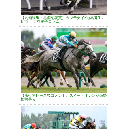
【高知競馬・黒潮菊花賞】カツテナイ3冠馬誕生に
期待! 大恵陽子コラム
【燕特別レース後コメント】スイートオレンジ荻野
極騎手ら