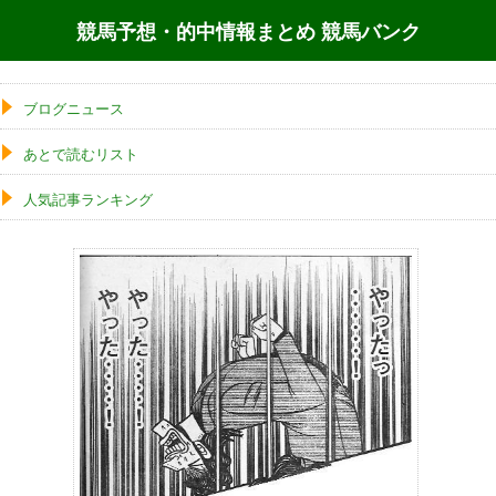
競馬予想・的中情報まとめ 競馬バンク
ブログニュース
あとで読むリスト
人気記事ランキング