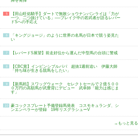
脚を発揮
【田山旺佑騎手】ダートで無敗ショウナンバンライは「力が
5
一つ、二つ抜けている」──ブレイク中の若武者が語るレパー
ドSへの手応え
「キングジョージ」のように世界の名馬が日本で競う姿見た
6
い
【レパードS展望】前走好位から運んだ中型馬の台頭に警戒
7
【CBC賞】インビンシブルパパ 超抜1週前追い 伊藤大師
8
「持ち味が生きる競馬をしたい」
【新馬戦】スワッグウォーク セレクトセールで２億５００
9
０万円の高額馬が武豊背にデビュー 武幸師「能力は感じま
す」
豪コックスプレート予備登録馬発表 コスモキュランダ、シ
10
ンエンペラーが登録 19年リスグラシューV
→もっと見る