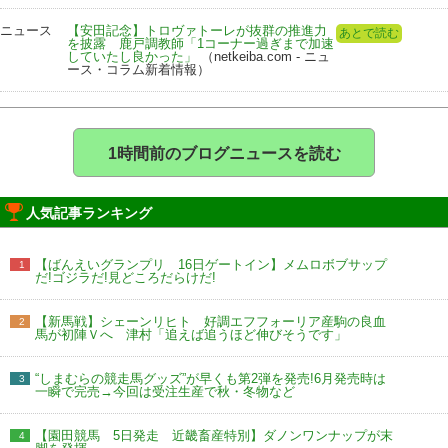
ニュース
【安田記念】トロヴァトーレが抜群の推進力
あとで読む
を披露 鹿戸調教師「1コーナー過ぎまで加速
していたし良かった」
（netkeiba.com - ニュ
ース・コラム新着情報）
1時間前のブログニュースを読む
人気記事ランキング
【ばんえいグランプリ 16日ゲートイン】メムロボブサップ
1
だ!ゴジラだ!見どころだらけだ!
【新馬戦】シェーンリヒト 好調エフフォーリア産駒の良血
2
馬が初陣Ｖへ 津村「追えば追うほど伸びそうです」
“しまむらの競走馬グッズ”が早くも第2弾を発売!6月発売時は
3
一瞬で完売→今回は受注生産で秋・冬物など
【園田競馬 5日発走 近畿畜産特別】ダノンワンナップが末
4