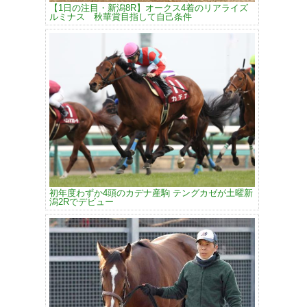
【1日の注目・新潟8R】オークス4着のリアライズ
ルミナス 秋華賞目指して自己条件
初年度わずか4頭のカデナ産駒 テングカゼが土曜新
潟2Rでデビュー