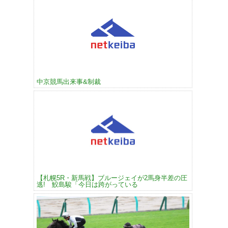
中京競馬出来事&制裁
【札幌5R・新馬戦】ブルージェイが2馬身半差の圧
逃! 鮫島駿「今日は跨がっている