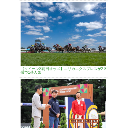
【クイーンS前日オッズ】エリカエクスプレスが2.8
倍で1番人気