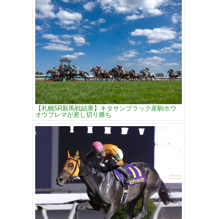
【札幌5R新馬戦結果】キタサンブラック産駒ホウ
オウプレマが差し切り勝ち