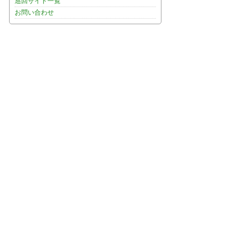
巡回サイト一覧
お問い合わせ