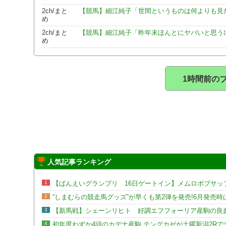
2ch/まと
【競馬】細江純子「世間というものは何よりも見
め
2ch/まと
【競馬】細江純子「昨年末ほんとにヤバいと思う
め
1時間前の
人気記事ランキング
1
【ばんえいグランプリ 16日ゲートイン】メムロボブサップ
2
“しまむらの競走馬グッズ”が早くも第2弾を発売!6月発売
3
【新馬戦】シェーンリヒト 好調エフフォーリア産駒の良
4
初年度わずか4頭のカデナ産駒 テングカゼが土曜新潟2Rで