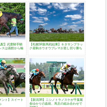
気配】武豊騎手騎
【札幌5R新馬戦結果】キタサンブラッ
レスは函館から輸
ク産駒ホウオウプレマが差し切り勝ち
メント】スイート
【新潟3R】ニシノトラノスケが千葉厩
ら
舎ゆかりの血統、馬主の組み合わせで