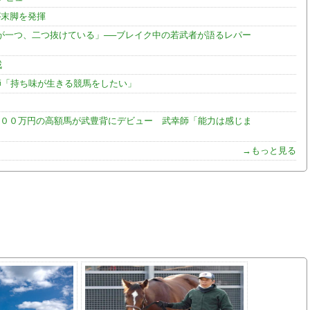
が末脚を発揮
が一つ、二つ抜けている」──ブレイク中の若武者が語るレパー
戒
師「持ち味が生きる競馬をしたい」
０００万円の高額馬が武豊背にデビュー 武幸師「能力は感じま
→もっと見る