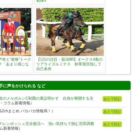
初陣V 「
本と“老獪”トーク
【1日の注目・新潟8R】オークス4着の
？「あまり感じな
リアライズルミナス 秋華賞目指して
自己条件
手に声をかけられる など
前のメルボルンC制覇の裏話明かす 自身が展開する京
あとで読む
ニュース・コラム新着情報）
2chまとめ パカパカ情報局！）
あとで読む
テレンボッシュ完全復活へ 強い気持ちで挑む宮田調教
あとで読む
コラム新着情報）