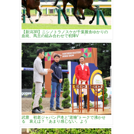
【新潟3R】ニシノトラノスケが千葉厩舎ゆかりの
血統、馬主の組み合わせで初陣V 「
武豊 初老ジャパン戸本と“老獪”トークで沸かせ
る 衰えは？「あまり感じない。よう