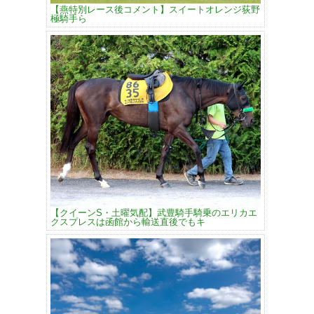
【燕特別レース後コメント】スイートオレンジ荻野
極騎手ら
【クイーンS・土曜気配】武豊騎手騎乗のエリカエ
クスプレスは函館から輸送直後でもキ