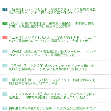
【新馬戦】シェーンリヒト 好調エフフォーリア産駒の良血
3
馬が初陣Ｖへ 津村「追えば追うほど伸びそうです」
JRAが「令和8年熊本地震」被災地へ義援金 熊本県に1000
4
万円、八代市に500万円、熊本市に100万円
「ニヤリとさせてくれるわね」「字面が強すぎる」「おめで
5
たい」高知からの“かつてない朗報”にネット大盛り上がり
【WASJ】札幌に名手が集結!南アの鉄人フーリー、「インド
6
のマジックマン」ナレドゥら外国騎手6人決定
【2日の注目・中京12R】名牝ジェンティルドンナを母に持つ
7
良血馬が初勝利へ 6か月ぶりも距離短縮で仕切り直し
【週末情報】狙ってみて面白いバタフライ…時計は地味でも
8
動きはキビキビ/馬三郎のつぶやき
【ジャックルマロワ賞】春のマイル王シックスペンスが国内
9
最終追い 田中博康調教師「躍動感があっていい動き」
初年度わずか4頭のカデナ産駒 テングカゼが土曜新潟2Rでデ
10