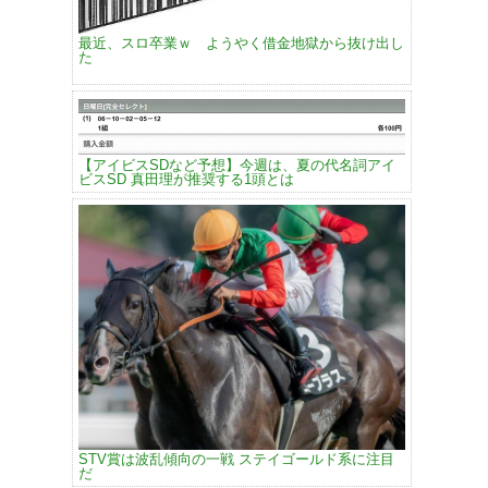
最近、スロ卒業ｗ ようやく借金地獄から抜け出し
た
【アイビスSDなど予想】今週は、夏の代名詞アイ
ビスSD 真田理が推奨する1頭とは
STV賞は波乱傾向の一戦 ステイゴールド系に注目
だ