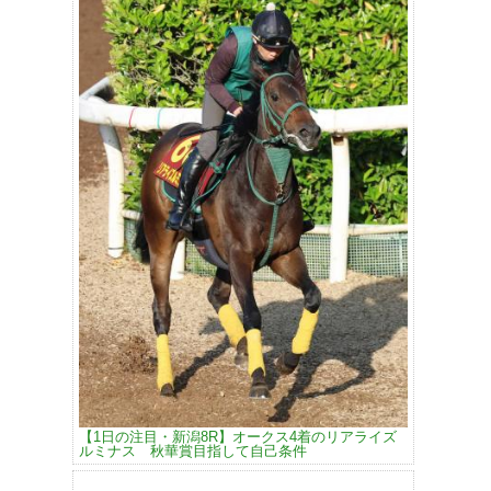
【1日の注目・新潟8R】オークス4着のリアライズ
ルミナス 秋華賞目指して自己条件