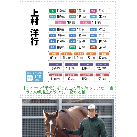
【クイーンS予想】ずっとこの日を待っていた！ 当
コラムの救世主が久々に「儲かる軸