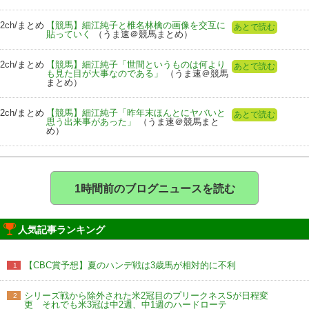
2ch/まとめ
【競馬】細江純子と椎名林檎の画像を交互に
あとで読む
貼っていく
（うま速＠競馬まとめ）
2ch/まとめ
【競馬】細江純子「世間というものは何より
あとで読む
も見た目が大事なのである」
（うま速＠競馬
まとめ）
2ch/まとめ
【競馬】細江純子「昨年末ほんとにヤバいと
あとで読む
思う出来事があった」
（うま速＠競馬まと
め）
1時間前のブログニュースを読む
人気記事ランキング
【CBC賞予想】夏のハンデ戦は3歳馬が相対的に不利
1
シリーズ戦から除外された米2冠目のプリークネスSが日程変
2
更 それでも米3冠は中2週、中1週のハードローテ