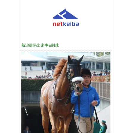
新潟競馬出来事&制裁