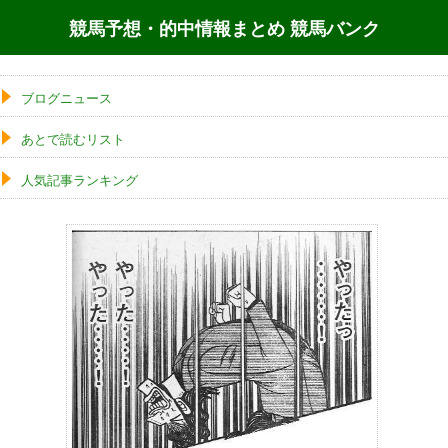
競馬予想・的中情報まとめ 競馬バンク
ブログニュース
あとで読むリスト
人気記事ランキング