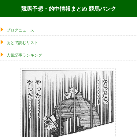
競馬予想・的中情報まとめ 競馬バンク
ブログニュース
あとで読むリスト
人気記事ランキング