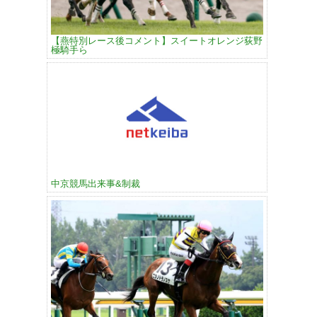
【燕特別レース後コメント】スイートオレンジ荻野
極騎手ら
中京競馬出来事&制裁