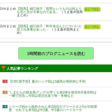
2ch/まとめ
【競馬】細江純子「世間というものは何より
あとで読む
も見た目が大事なのである」
（うま速＠競馬
まとめ）
2ch/まとめ
【競馬】細江純子「昨年末ほんとにヤバいと
あとで読む
思う出来事があった」
（うま速＠競馬まと
め）
1時間前のブログニュースを読む
人気記事ランキング
【CBC賞予想】夏のハンデ戦は3歳馬が相対的に不利
1
“しまむらの競走馬グッズ”が早くも第2弾を発売!6月発売時は
2
一瞬で完売→今回は受注生産で秋・冬物など
シリーズ戦から除外された米2冠目のプリークネスSが日程変
3
更 それでも米3冠は中2週、中1週のハードローテ