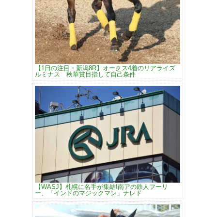
【1日の注目・新潟8R】オークス4着のリアライズ
ルミナス 秋華賞目指して自己条件
【WASJ】札幌に名手が集結!南アの鉄人フーリ
ー、「インドのマジックマン」ナレド