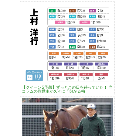
【クイーンS予想】ずっとこの日を待っていた！ 当
コラムの救世主が久々に「儲かる軸