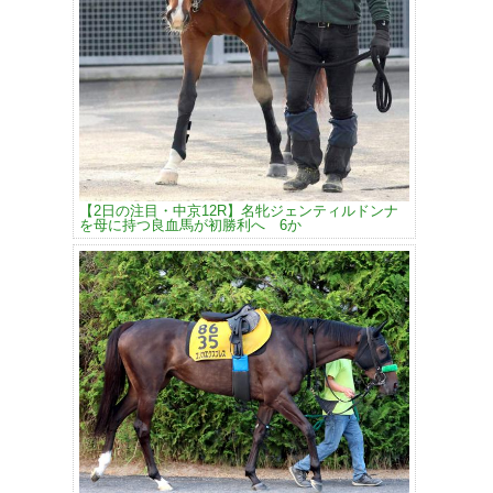
【2日の注目・中京12R】名牝ジェンティルドンナ
を母に持つ良血馬が初勝利へ 6か