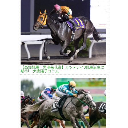
【高知競馬・黒潮菊花賞】カツテナイ3冠馬誕生に
期待! 大恵陽子コラム