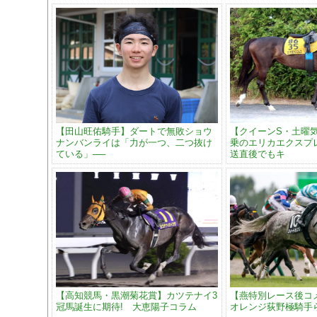
【田山旺佑騎手】ダートで無敗ショウ
【クイーンS・土曜
ナンバンライは「力が一つ、二つ抜け
乗のエリカエクスプ
ている」──
送直後でもキ
【高知競馬・黒潮菊花賞】カツテナイ3
【燕特別レース後コ
冠馬誕生に期待! 大恵陽子コラム
オレンジ荻野極騎手