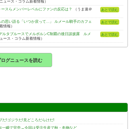
om - ニュース・コラム新着情報）
フォースらメンバーレベルにファンの反応は？
（うま速＠
あとで読む
の思い語る「いつか戻って...」 ルメール騎手のカフェ
あとで読む
ム新着情報）
デルタブルースでメルボルンC制覇の後日談披露 ルメ
あとで読む
m - ニュース・コラム新着情報）
ブログニュースを読む
だ!ゴジラだ!見どころだらけだ!
時は一瞬で完売→今回は受注生産で秋・冬物など