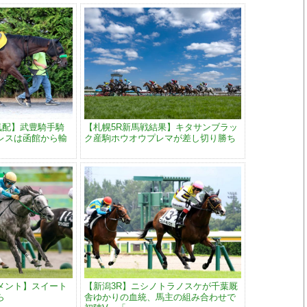
気配】武豊騎手騎
【札幌5R新馬戦結果】キタサンブラッ
レスは函館から輸
ク産駒ホウオウプレマが差し切り勝ち
メント】スイート
【新潟3R】ニシノトラノスケが千葉厩
ら
舎ゆかりの血統、馬主の組み合わせで