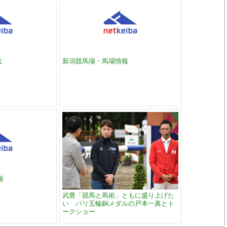
裁
新潟競馬場・馬場情報
報
武豊「競馬と馬術」ともに盛り上げた
い パリ五輪銅メダルの戸本一真とト
ークショー