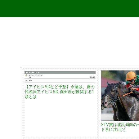
【アイビスSDなど予想】今週は、夏の
代名詞アイビスSD 真田理が推奨する1
頭とは
STV賞は波乱傾向の
ド系に注目だ