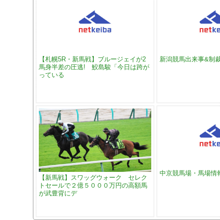
【札幌5R・新馬戦】ブルージェイが2
新潟競馬出来事&制
馬身半差の圧逃! 鮫島駿「今日は跨が
っている
中京競馬場・馬場情
【新馬戦】スワッグウォーク セレク
トセールで２億５０００万円の高額馬
が武豊背にデ