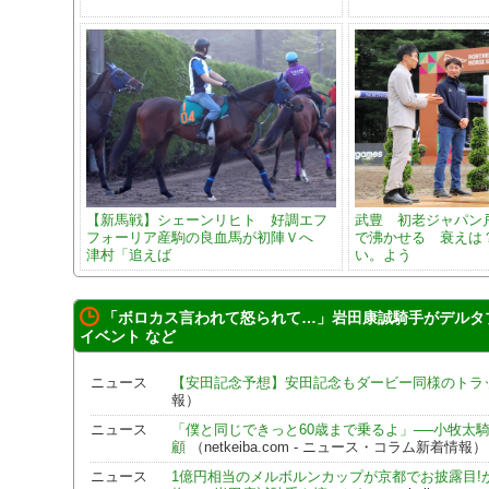
【新馬戦】シェーンリヒト 好調エフ
武豊 初老ジャパン戸
フォーリア産駒の良血馬が初陣Ｖへ
で沸かせる 衰えは
津村「追えば
い。よう
「ボロカス言われて怒られて…」岩田康誠騎手がデルタ
イベント など
ニュース
【安田記念予想】安田記念もダービー同様のトラ
報）
ニュース
「僕と同じできっと60歳まで乗るよ」──小牧太
顧
（netkeiba.com - ニュース・コラム新着情報）
ニュース
1億円相当のメルボルンカップが京都でお披露目!