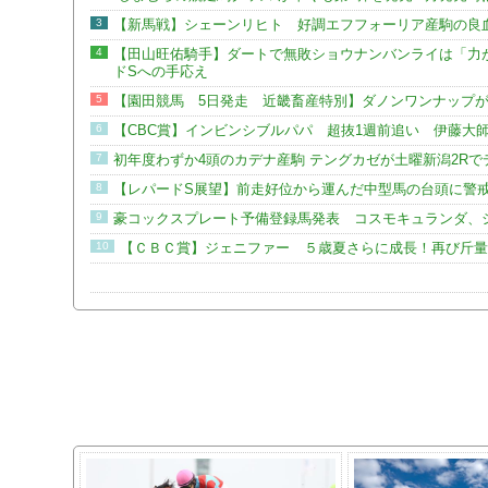
3
【新馬戦】シェーンリヒト 好調エフフォーリア産駒の良
4
【田山旺佑騎手】ダートで無敗ショウナンバンライは「力
ドSへの手応え
5
【園田競馬 5日発走 近畿畜産特別】ダノンワンナップ
6
【CBC賞】インビンシブルパパ 超抜1週前追い 伊藤大
7
初年度わずか4頭のカデナ産駒 テングカゼが土曜新潟2Rで
8
【レパードS展望】前走好位から運んだ中型馬の台頭に警
9
豪コックスプレート予備登録馬発表 コスモキュランダ、シ
10
【ＣＢＣ賞】ジェニファー ５歳夏さらに成長！再び斤