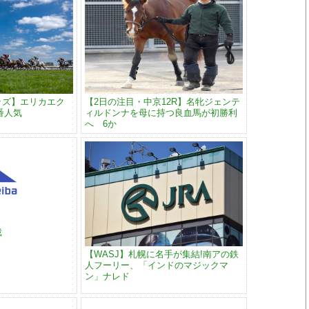
ッズ】エリカエク
【2日の注目・中京12R】名牝ジェンテ
番人気
ィルドンナを母に持つ良血馬が初勝利
へ 6か
裁
【WASJ】札幌に名手が集結!南アの鉄
人フーリー、「インドのマジックマ
ン」ナレド