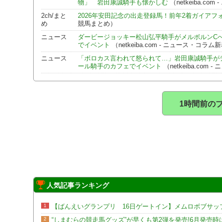
物」 岩田康誠騎手も懐かしむ
（netkeiba.c
2ch/まと
2026年安田記念の出走登録馬！前年2着ガイア
め
競馬まとめ）
ニュース
ダービージョッキー松山弘平騎手がメルボルンCへ
でイベント
（netkeiba.com - ニュース・コラ
ニュース
「ボロカス言われて怒られて…」岩田康誠騎手が
ール騎手のカフェでイベント
（netkeiba.co
1時間前の
人気記事ランキング
1
【ばんえいグランプリ 16日ゲートイン】メムロボブサップ
2
“しまむらの競走馬グッズ”が早くも第2弾を発売!6月発売