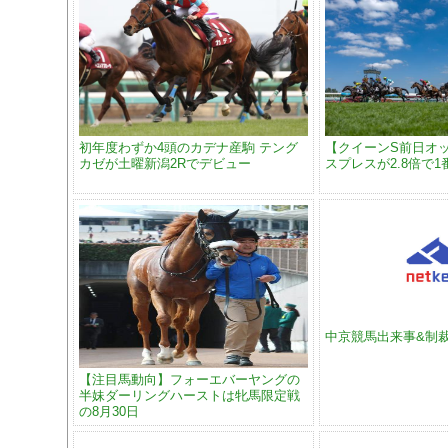
初年度わずか4頭のカデナ産駒 テング
【クイーンS前日オ
カゼが土曜新潟2Rでデビュー
スプレスが2.8倍で1
中京競馬出来事&制
【注目馬動向】フォーエバーヤングの
半妹ダーリングハーストは牝馬限定戦
の8月30日