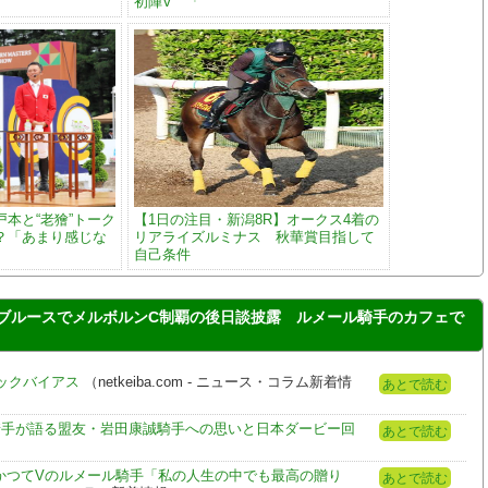
初陣V 「
本と“老獪”トーク
【1日の注目・新潟8R】オークス4着の
？「あまり感じな
リアライズルミナス 秋華賞目指して
自己条件
ブルースでメルボルンC制覇の後日談披露 ルメール騎手のカフェで
ックバイアス
（netkeiba.com - ニュース・コラム新着情
あとで読む
騎手が語る盟友・岩田康誠騎手への思いと日本ダービー回
あとで読む
かつてVのルメール騎手「私の人生の中でも最高の贈り
あとで読む