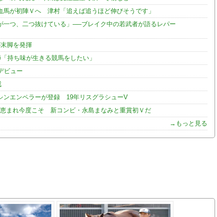
血馬が初陣Ｖへ 津村「追えば追うほど伸びそうです」
が一つ、二つ抜けている」──ブレイク中の若武者が語るレパー
が末脚を発揮
師「持ち味が生きる競馬をしたい」
デビュー
戒
ンエンペラーが登録 19年リスグラシューV
量恵まれ今度こそ 新コンビ・永島まなみと重賞初Ｖだ
→もっと見る