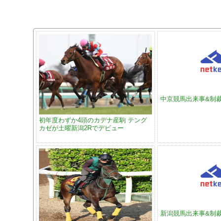
中京競馬出来事&制
初年度わずか4頭のカデナ産駒 テング
カゼが土曜新潟2Rでデビュー
新潟競馬出来事&制