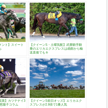
メント】スイート
【クイーンS・土曜気配】武豊騎手騎
ら
乗のエリカエクスプレスは函館から輸
送直後でもキ
花賞】カツテナイ3
【クイーンS前日オッズ】エリカエク
大恵陽子コラム
スプレスが2.8倍で1番人気