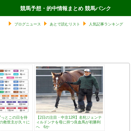
競馬予想・的中情報まとめ 競馬バンク
ブログニュース
あとで読むリスト
人気記事ランキング
ずっとこの日を待
【2日の注目・中京12R】名牝ジェンテ
ムの救世主が久々に
ィルドンナを母に持つ良血馬が初勝利
へ 6か