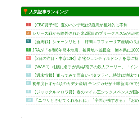
人気記事ランキング
1
【CBC賞予想】夏のハンデ戦は3歳馬が相対的に不利
2
シリーズ戦から除外された米2冠目のプリークネスSが日程
3
【新馬戦】シェーンリヒト 好調エフフォーリア産駒の良
4
JRAが「令和8年熊本地震」被災地へ義援金 熊本県に100
5
【2日の注目・中京12R】名牝ジェンティルドンナを母に
6
【WASJ】札幌に名手が集結!南アの鉄人フーリー、「イ
7
【週末情報】狙ってみて面白いバタフライ…時計は地味で
8
初年度わずか4頭のカデナ産駒 テングカゼが土曜新潟2Rで
9
【ジャックルマロワ賞】春のマイル王シックスペンスが国
10
「ニヤリとさせてくれるわね」「字面が強すぎる」「おめ