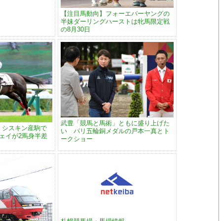
【注目馬動向】フォーエバーヤングの
半妹ダーリングハーストは牝馬限定戦
の8月30日
武豊「競馬と馬術」ともに盛り上げた
】シスキン産駒で
い パリ五輪銅メダルの戸本一真とト
ェイが2馬身半差
ークショー