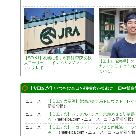
【WASJ】札幌に名手が集結!南アの鉄
【田山旺佑騎手】ダ
人フーリー、「インドのマジックマ
ナンバンライは「力
ン」ナレド
ている」──
【安田記念】いつもは辛口の指揮官が笑顔に 田中博康
ニュース
【安田記念展望】美浦の実力馬トロヴァトーレが
新着情報）
ニュース
【安田記念】シックスペンス 悲願のＧ１初制覇
る
（netkeiba.com - ニュース・コラム新着情報）
ニュース
【安田記念】トロヴァトーレがＧ１再挑戦へ ５
み」
（netkeiba.com - ニュース・コラム新着情