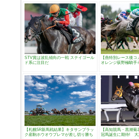
STV賞は波乱傾向の一戦 ステイゴール
【燕特別レース後コ
ド系に注目だ
オレンジ荻野極騎手
【札幌5R新馬戦結果】キタサンブラッ
【高知競馬・黒潮菊
ク産駒ホウオウプレマが差し切り勝ち
冠馬誕生に期待! 