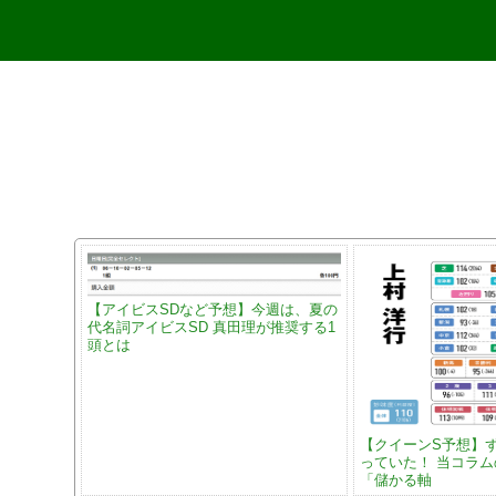
【アイビスSDなど予想】今週は、夏の
代名詞アイビスSD 真田理が推奨する1
頭とは
【クイーンS予想】
っていた！ 当コラ
「儲かる軸