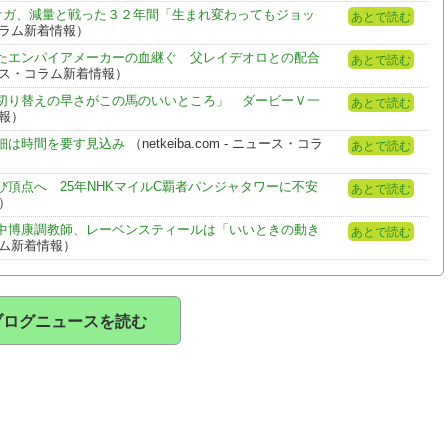
ケガ、減量と戦った３２年間「生まれ変わってもジョッ
あとで読む
ス・コラム新着情報）
たエンパイアメーカーの血継ぐ 父レイデオロとの配合
あとで読む
 ニュース・コラム新着情報）
切り替えの早さがこの馬のいいところ」 ダービーＶ一
あとで読む
情報）
細は時間を要す見込み
（netkeiba.com - ニュース・コラ
あとで読む
頂点へ 25年NHKマイルC覇者パンジャタワーに不安
あとで読む
報）
中博康調教師、レーベンスティールは「いいときの動き
あとで読む
コラム新着情報）
ブログニュースを読む