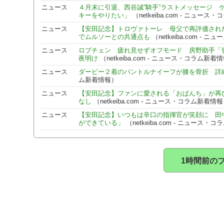
ニュース
４月末に引退、西谷誠“騎手”ラストメッセージ 
キーをやりたい」
（netkeiba.com - ニュー
ニュース
【安田記念】トロヴァトーレ 母父で再評価され
でムルソーとの共通点も
（netkeiba.com -
ニュース
ロブチェン 疲れ見せずオフモード 房野助手「
夜明け
（netkeiba.com - ニュース・コラム新着
ニュース
ダービー２着のパントルナイーフが膝を骨折 詳
ム新着情報）
ニュース
【安田記念】ファンに愛される「おぱんち」が再び
なし
（netkeiba.com - ニュース・コラム新着情
ニュース
【安田記念】いつもは辛口の指揮官が笑顔に 田
ができている」
（netkeiba.com - ニュース・
1時間前の