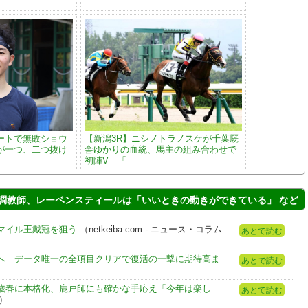
ートで無敗ショウ
【新潟3R】ニシノトラノスケが千葉厩
が一つ、二つ抜け
舎ゆかりの血統、馬主の組み合わせで
初陣V 「
調教師、レーベンスティールは「いいときの動きができている」 など
マイル王戴冠を狙う
（netkeiba.com - ニュース・コラム
あとで読む
へ データ唯一の全項目クリアで復活の一撃に期待高ま
あとで読む
歳春に本格化、鹿戸師にも確かな手応え「今年は楽し
あとで読む
報）