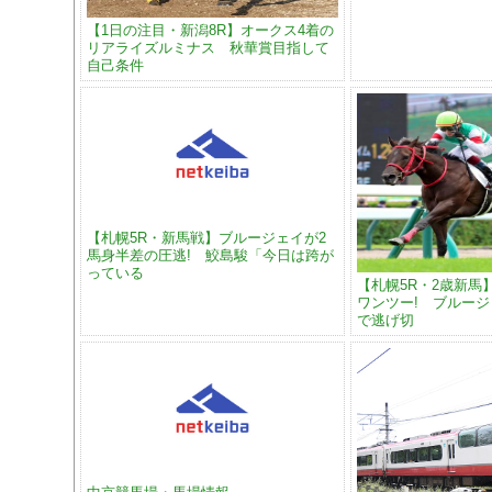
【1日の注目・新潟8R】オークス4着の
リアライズルミナス 秋華賞目指して
自己条件
【札幌5R・新馬戦】ブルージェイが2
馬身半差の圧逃! 鮫島駿「今日は跨が
っている
【札幌5R・2歳新馬
ワンツー! ブルージ
で逃げ切