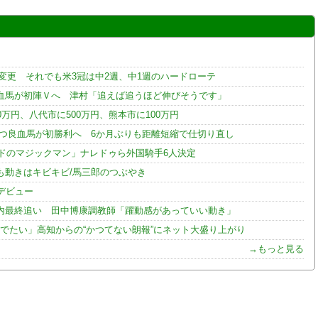
変更 それでも米3冠は中2週、中1週のハードローテ
血馬が初陣Ｖへ 津村「追えば追うほど伸びそうです」
0万円、八代市に500万円、熊本市に100万円
持つ良血馬が初勝利へ 6か月ぶりも距離短縮で仕切り直し
ンドのマジックマン」ナレドゥら外国騎手6人決定
も動きはキビキビ/馬三郎のつぶやき
デビュー
内最終追い 田中博康調教師「躍動感があっていい動き」
でたい」高知からの“かつてない朗報”にネット大盛り上がり
→もっと見る