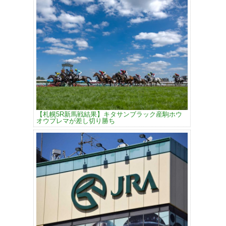
【札幌5R新馬戦結果】キタサンブラック産駒ホウ
オウプレマが差し切り勝ち