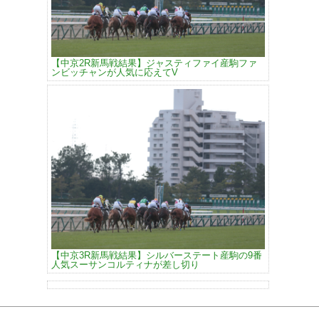
【中京2R新馬戦結果】ジャスティファイ産駒ファ
ンビッチャンが人気に応えてV
【中京3R新馬戦結果】シルバーステート産駒の9番
人気スーサンコルティナが差し切り