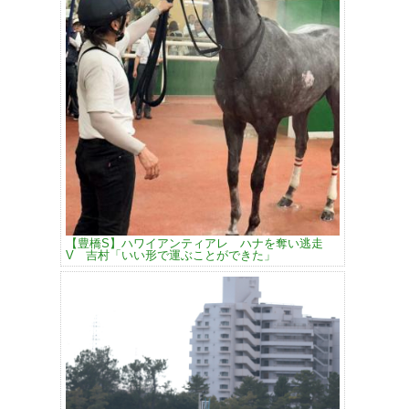
【豊橋S】ハワイアンティアレ ハナを奪い逃走
V 吉村「いい形で運ぶことができた」