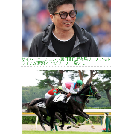
サイバーエージェント藤田晋氏所有馬リーチツモド
ライチが新潟２Ｒで“リーチ一発ツモ