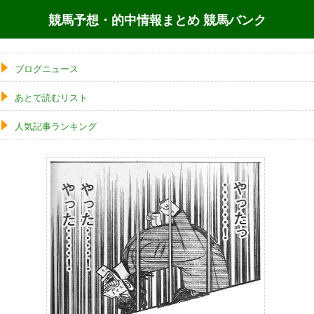
競馬予想・的中情報まとめ 競馬バンク
ブログニュース
あとで読むリスト
人気記事ランキング