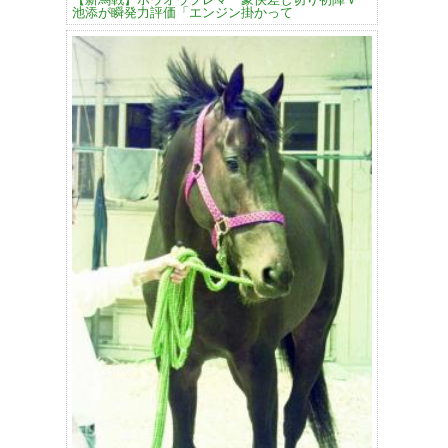
池添が瞬発力評価「エンジン掛かって