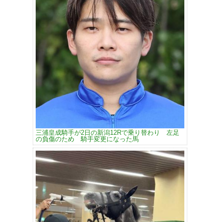
三浦皇成騎手が2日の新潟12Rで乗り替わり 左足
の負傷のため 騎手変更になった馬