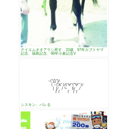
テイエムオオアラシ死す…33歳 97年カブトヤマ
記念、福島記念、98年小倉記念V
シスキン、バレる