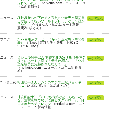
走れていた」
（netkeiba.com - ニュース・コ
ラム新着情報）
ニュース
種牡馬勝ちが下がると言われた春天と菊花賞
あとで読む
しか勝ってないワールドプレミアから２冠が
でた件
（☆うまなみ・競馬にゅーす速報 ｜
競馬2chまとめ）
ブログ
第72回東京ダービー（JpnI）選定馬（中間発
あとで読む
表）
（News | 東京シティ競馬 : TOKYO
CITY KEIBA）
ニュース
ミシェル騎手G1初制覇でJRA短期免許要件ク
あとで読む
リアにネット大喜び「天使がJRAに」「今村
聖奈騎手に先越されたなんて...」
（netkeiba.com - ニュース・コラム新着情
報）
2ch/まとめ
松山弘平さん、ガチのマジで三冠ジョッキー
あとで読む
へ…
（ハロン棒ch -競馬まとめ-）
ニュース
【安田記念】「G1でも奇跡が起こらないか
あとで読む
な」重賞制覇で勢いに乗るスズハローム 陣
営は無欲のチャレンジ
（netkeiba.com - ニュ
ース・コラム新着情報）