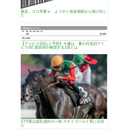
最近、スロ卒業ｗ ようやく借金地獄から抜け出し
た
【アイビスSDなど予想】今週は、夏の代名詞アイ
ビスSD 真田理が推奨する1頭とは
STV賞は波乱傾向の一戦 ステイゴールド系に注目
だ