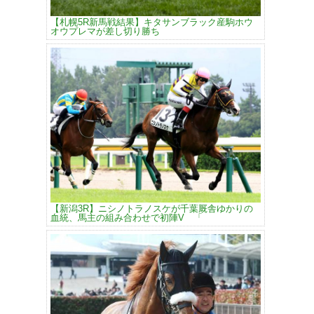
【札幌5R新馬戦結果】キタサンブラック産駒ホウ
オウプレマが差し切り勝ち
【新潟3R】ニシノトラノスケが千葉厩舎ゆかりの
血統、馬主の組み合わせで初陣V 「