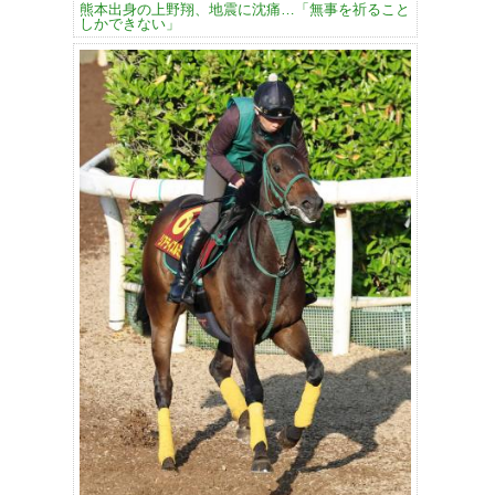
熊本出身の上野翔、地震に沈痛…「無事を祈ること
しかできない」