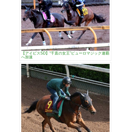
【アイビスSD】“千直の女王”ピューロマジック連覇
へ加速