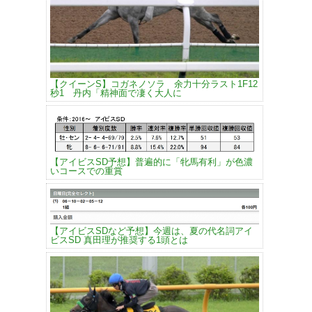
【クイーンS】コガネノソラ 余力十分ラスト1F12
秒1 丹内「精神面で凄く大人に
【アイビスSD予想】普遍的に「牝馬有利」が色濃
いコースでの重賞
【アイビスSDなど予想】今週は、夏の代名詞アイ
ビスSD 真田理が推奨する1頭とは