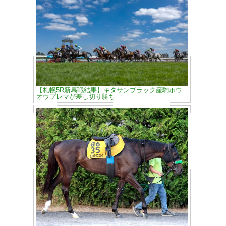
【札幌5R新馬戦結果】キタサンブラック産駒ホウ
オウプレマが差し切り勝ち