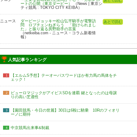
あとで読む
ートの公開（東京ダービー）
（News | 東京シ
ティ競馬 : TOKYO CITY KEIBA）
ニュース
ダービージョッキー松山弘平騎手が電撃訪
あとで読む
問 ロブチェンねぎらう 「助けられまし
た」と振り返る房野助手の言葉
（netkeiba.com - ニュース・コラム新着情
報）
人気記事ランキング
【エルムS予想】テーオーパスワードほか有力馬の馬体をチ
1
ェック！
ピューロマジックがアイビスSDを連覇 鍵となったのは母譲
2
りの高い芝適性
【園田競馬・今日の世麗】30日は6鞍に騎乗 10Rのフィオリ
3
ーノに期待
中京競馬出来事&制裁
4