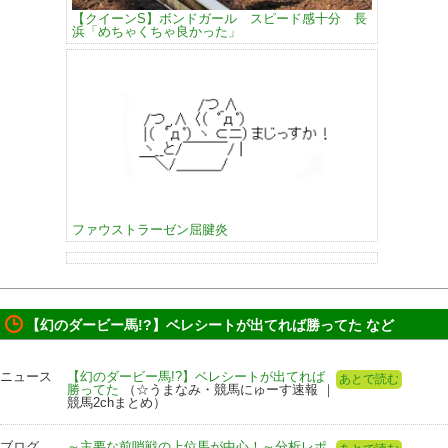
【クイーンS】ボンドガール スピード感十分 長
浜「めちゃくちゃ良かった」
ファウストラーゼン屈腱炎
【幻のダービー馬!?】ベレシートが出てれば勝ってた など
ニュース
【幻のダービー馬!?】ベレシートが出てれば
あとで読む
勝ってた
（☆うまなみ・競馬にゅーす速報 ｜
競馬2chまとめ）
ブログ
～主要な前哨戦の上位馬が中心！～分析レポ