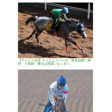
【アイビスSD】テイエムスパーダ 馬具効果に期
待 小椋師「舞台は間違いなく合う」