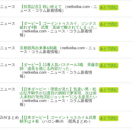
ニュース
【目黒記念】戦い終えて
（netkeiba.com - ニ
あとで読む
ュース・コラム新着情報）
ニュース
【ダービー】ゴーイントゥスカイ、ジンクス
あとで読む
破れず4着 武豊「直線で離されてしまった」
（netkeiba.com - ニュース・コラム新着情
報）
ニュース
京都競馬出来事&制裁
（netkeiba.com - ニュ
あとで読む
ース・コラム新着情報）
ニュース
【ダービー】11番人気バステール3着 斉藤崇
あとで読む
師「成長を感じる内容だった」
（netkeiba.com - ニュース・コラム新着情
報）
ニュース
【日本ダービー・理貴が見た】気遣い男・松
あとで読む
山弘平騎手が11度目の挑戦で夢実現 次は前
人未到の“牡牝3冠ジョッキー”になる姿見たい
（netkeiba.com - ニュース・コラム新着情
報）
2ch/まとめ
【日本ダービー】ゴーイントゥスカイ＆武豊
あとで読む
騎手は４着
（ハロン棒ch -競馬まとめ-）