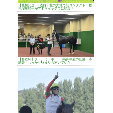
【札幌記念・1週前】北の大地で初コンタクト 坂
井瑠星騎手がアドマイヤテラに騎乗「
【名鉄杯】クールミラボー 3馬身半差の圧勝 寺
島師「しっかり収まりも利いていた」