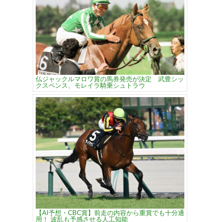
仏ジャックルマロワ賞の馬券発売が決定 武豊シッ
クスペンス、モレイラ騎乗シュトラウ
【AI予想・CBC賞】前走の内容から重賞でも十分通
用！ 波乱も予感させる人工知能