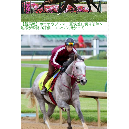
【新馬戦】ホウオウプレマ 豪快差し切り初陣Ｖ
池添が瞬発力評価「エンジン掛かって