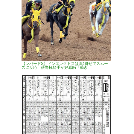
【レパードS】ドンエレクトスは3頭併せでスムー
ズに反応 荻野極騎手が好感触「動き