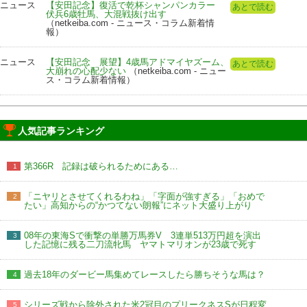
ニュース
【安田記念】復活で乾杯シャンパンカラー
あとで読む
伏兵6歳牡馬、大混戦抜け出す
（netkeiba.com - ニュース・コラム新着情
報）
ニュース
【安田記念 展望】4歳馬アドマイヤズーム、
あとで読む
大崩れの心配少ない
（netkeiba.com - ニュー
ス・コラム新着情報）
人気記事ランキング
第366R 記録は破られるためにある…
1
「ニヤリとさせてくれるわね」「字面が強すぎる」「おめで
2
たい」高知からの“かつてない朗報”にネット大盛り上がり
08年の東海Sで衝撃の単勝万馬券V 3連単513万円超を演出
3
した記憶に残る二刀流牝馬 ヤマトマリオンが23歳で死す
過去18年のダービー馬集めてレースしたら勝ちそうな馬は？
4
シリーズ戦から除外された米2冠目のプリークネスSが日程変
5