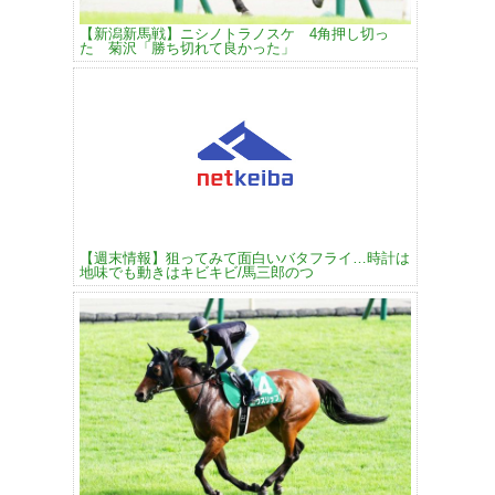
【新潟新馬戦】ニシノトラノスケ 4角押し切っ
た 菊沢「勝ち切れて良かった」
【週末情報】狙ってみて面白いバタフライ…時計は
地味でも動きはキビキビ/馬三郎のつ