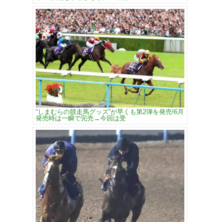
“しまむらの競走馬グッズ”が早くも第2弾を発売!6月
発売時は一瞬で完売→今回は受