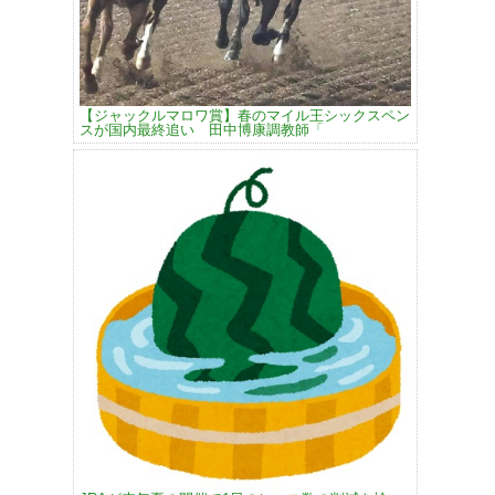
【ジャックルマロワ賞】春のマイル王シックスペン
スが国内最終追い 田中博康調教師「