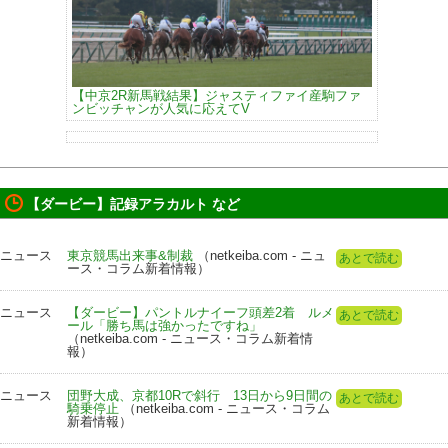
【中京2R新馬戦結果】ジャスティファイ産駒ファ
ンビッチャンが人気に応えてV
【ダービー】記録アラカルト など
ニュース
東京競馬出来事&制裁
（netkeiba.com - ニュ
あとで読む
ース・コラム新着情報）
ニュース
【ダービー】パントルナイーフ頭差2着 ルメ
あとで読む
ール「勝ち馬は強かったですね」
（netkeiba.com - ニュース・コラム新着情
報）
ニュース
団野大成、京都10Rで斜行 13日から9日間の
あとで読む
騎乗停止
（netkeiba.com - ニュース・コラム
新着情報）