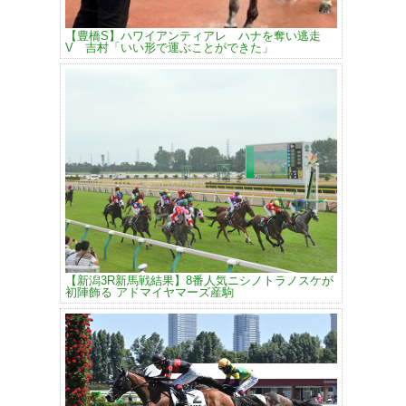
【豊橋S】ハワイアンティアレ ハナを奪い逃走
V 吉村「いい形で運ぶことができた」
【新潟3R新馬戦結果】8番人気ニシノトラノスケが
初陣飾る アドマイヤマーズ産駒