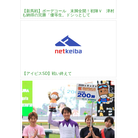
【新馬戦】ボーデコール 末脚全開！初陣Ｖ 津村
も納得の完勝「優等生。ドシっとして
【アイビスSD】戦い終えて