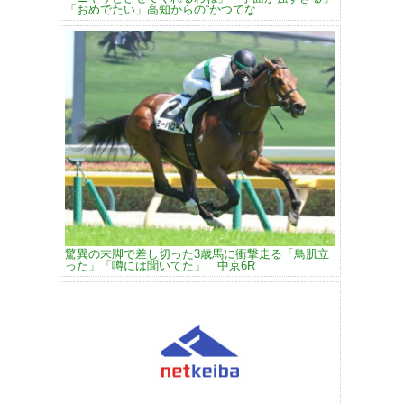
「おめでたい」高知からの“かつてな
驚異の末脚で差し切った3歳馬に衝撃走る「鳥肌立
った」「噂には聞いてた」 中京6R