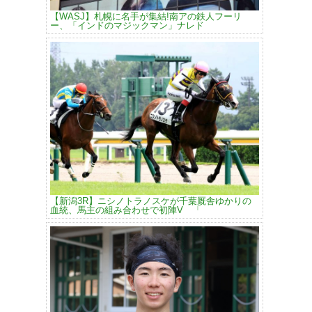
【WASJ】札幌に名手が集結!南アの鉄人フーリ
ー、「インドのマジックマン」ナレド
【新潟3R】ニシノトラノスケが千葉厩舎ゆかりの
血統、馬主の組み合わせで初陣V 「