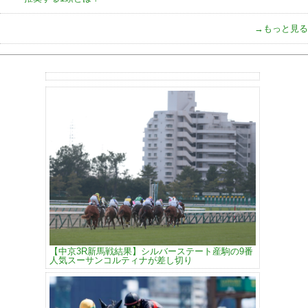
→もっと見る
【中京3R新馬戦結果】シルバーステート産駒の9番
人気スーサンコルティナが差し切り