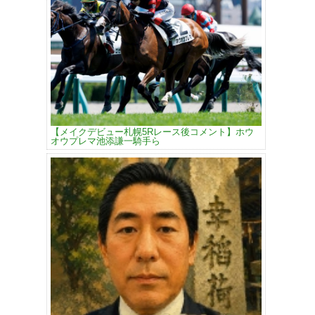
【メイクデビュー札幌5Rレース後コメント】ホウ
オウプレマ池添謙一騎手ら