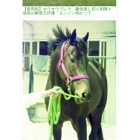
【新馬戦】ホウオウプレマ 豪快差し切り初陣Ｖ
池添が瞬発力評価「エンジン掛かって