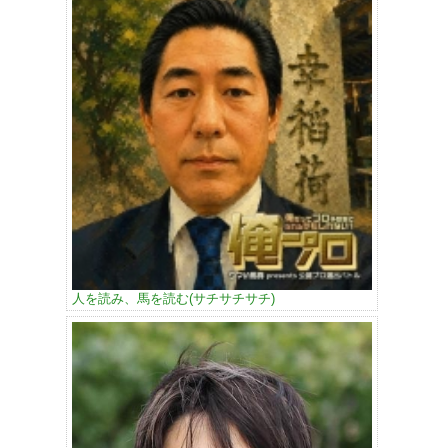
人を読み、馬を読む(サチサチサチ)