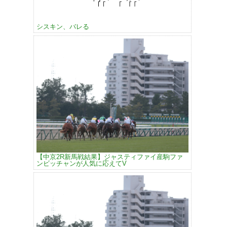
シスキン、バレる
【中京2R新馬戦結果】ジャスティファイ産駒ファ
ンビッチャンが人気に応えてV