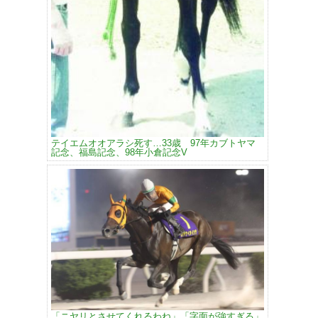
テイエムオオアラシ死す…33歳 97年カブトヤマ
記念、福島記念、98年小倉記念V
「ニヤリとさせてくれるわね」「字面が強すぎる」