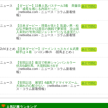
ニュース
【ダービー】11番人気バステール3着 斉藤崇
あとで読む
師「成長を感じる内容だった」
（netkeiba.com - ニュース・コラム新着情
報）
ニュース
【日本ダービー・理貴が見た】気遣い男・松
あとで読む
山弘平騎手が11度目の挑戦で夢実現 次は前
人未到の“牡牝3冠ジョッキー”になる姿見たい
（netkeiba.com - ニュース・コラム新着情
報）
2ch/まとめ
【日本ダービー】ゴーイントゥスカイ＆武豊
あとで読む
騎手は４着
（ハロン棒ch -競馬まとめ-）
ニュース
【安田記念】復活で乾杯シャンパンカラー
あとで読む
伏兵6歳牡馬、大混戦抜け出す
（netkeiba.com - ニュース・コラム新着情
報）
ニュース
【安田記念 展望】4歳馬アドマイヤズーム、
あとで読む
大崩れの心配少ない
（netkeiba.com - ニュー
ス・コラム新着情報）
人気記事ランキング