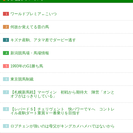
ワールドプレミア←こいつ
1
何故か覚えてる昔の馬
2
キズナ産駒、アタマ差でダービー逃す
3
新潟競馬場・馬場情報
4
1993年のG1勝ち馬
5
東京競馬制裁
6
【札幌新馬戦】マーヴィン 初戦から期待大 陣営「オンと
7
オフがはっきりしている」
【レパードＳ】チェリヴェント 快パワーでＶへ コントレ
8
イル産駒ダート重賞Ｖ一番乗りを目指す
ロブチェンが強いのは母父がキングカメハメハではないから
9