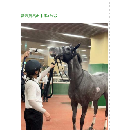
新潟競馬出来事&制裁