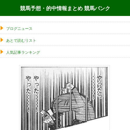
競馬予想・的中情報まとめ 競馬バンク
ブログニュース
あとで読むリスト
人気記事ランキング