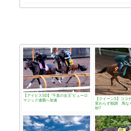
【アイビスSD】“千直の女王”ピューロ
【クイーンS】ココ
マジック連覇へ加速
変わらず順調 馬なり5
秒7