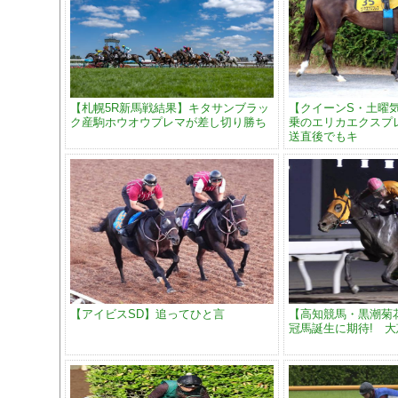
【札幌5R新馬戦結果】キタサンブラッ
【クイーンS・土曜
ク産駒ホウオウプレマが差し切り勝ち
乗のエリカエクスプ
送直後でもキ
【アイビスSD】追ってひと言
【高知競馬・黒潮菊
冠馬誕生に期待! 