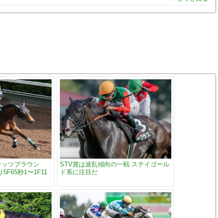
ナッツブラウン
STV賞は波乱傾向の一戦 ステイゴール
F65秒1〜1F11
ド系に注目だ