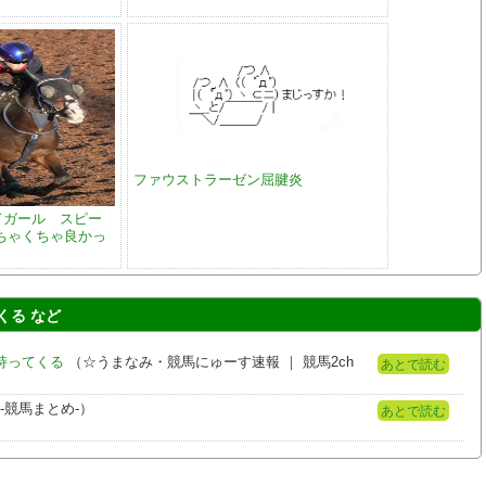
ファウストラーゼン屈腱炎
ドガール スピー
ちゃくちゃ良かっ
くる など
持ってくる
（☆うまなみ・競馬にゅーす速報 ｜ 競馬2ch
あとで読む
-競馬まとめ-）
あとで読む