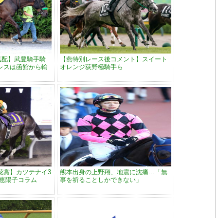
気配】武豊騎手騎
【燕特別レース後コメント】スイート
レスは函館から輸
オレンジ荻野極騎手ら
花賞】カツテナイ3
熊本出身の上野翔、地震に沈痛…「無
大恵陽子コラム
事を祈ることしかできない」