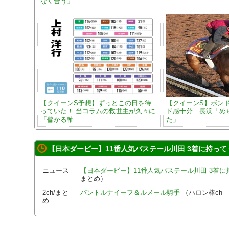
なく合う」
【クイーンS予想】ずっとこの日を待
【クイーンS】ボン
っていた！ 当コラムの救世主が久々に
ド感十分 長浜「め
「儲かる軸
た」
【日本ダービー】11番人気バステール川田 3着に持って
ニュース
【日本ダービー】11番人気バステール川田 3着に
まとめ）
2ch/まと
パントルナイーフ＆ルメール騎手
（ハロン棒ch 
め