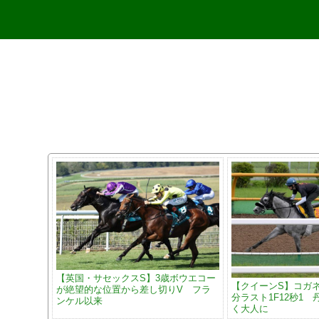
【英国・サセックスS】3歳ボウエコー
【クイーンS】コガ
が絶望的な位置から差し切りV フラ
分ラスト1F12秒1
ンケル以来
く大人に