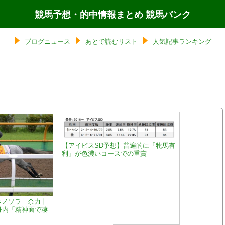
競馬予想・的中情報まとめ 競馬バンク
ブログニュース
あとで読むリスト
人気記事ランキング
【アイビスSD予想】普遍的に「牝馬有
利」が色濃いコースでの重賞
ネノソラ 余力十
 丹内「精神面で凄