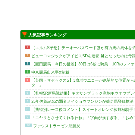
人気記事ランキング
1
【エルムS予想】テーオーパスワードほか有力馬の馬体を
2
ピューロマジックがアイビスSDを連覇 鍵となったのは母
3
【園田競馬・今日の世麗】30日は6鞍に騎乗 10Rのフィ
4
中京競馬出来事&制裁
5
【英国・サセックスS】3歳ボウエコーが絶望的な位置か
ター」
6
【札幌5R新馬戦結果】キタサンブラック産駒ホウオウプレ
7
25年佐賀記念の覇者メイショウフンジンが競走馬登録抹消
8
【燕特別レース後コメント】スイートオレンジ荻野極騎手
9
「ニヤリとさせてくれるわね」「字面が強すぎる」「おめで
10
ファウストラーゼン屈腱炎