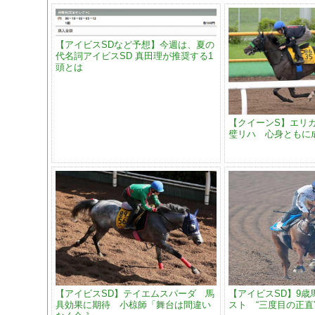
【アイビスSDなど予想】今週は、夏の
代名詞アイビスSD 真田理が推奨する1
頭とは
【クイーンS】エリ
璧リハ 心身ともに
【アイビスSD】テイエムスパーダ 馬
【アイビスSD】9歳
具効果に期待 小椋師「舞台は間違い
スト “三度目の正直