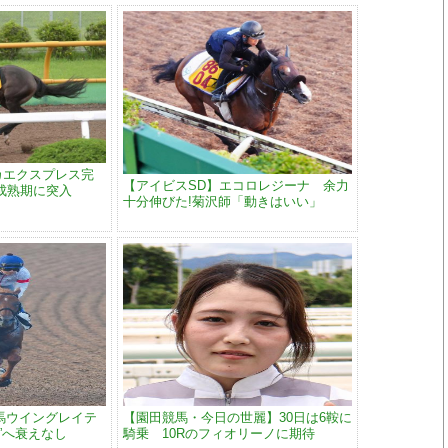
カエクスプレス完
【アイビスSD】エコロレジーナ 余力
成熟期に突入
十分伸びた!菊沢師「動きはいい」
馬ウイングレイテ
【園田競馬・今日の世麗】30日は6鞍に
”へ衰えなし
騎乗 10Rのフィオリーノに期待