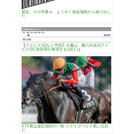
最近、スロ卒業ｗ ようやく借金地獄から抜け出し
た
【アイビスSDなど予想】今週は、夏の代名詞アイ
ビスSD 真田理が推奨する1頭とは
STV賞は波乱傾向の一戦 ステイゴールド系に注目
だ