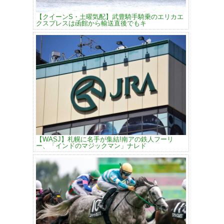
【クイーンS・土曜気配】武豊騎手騎乗のエリカエ
クスプレスは函館から輸送直後でもキ
【WASJ】札幌に名手が集結!南アの鉄人フーリ
ー、「インドのマジックマン」ナレド