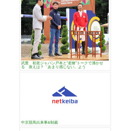
武豊 初老ジャパン戸本と“老獪”トークで沸かせ
る 衰えは？「あまり感じない。よう
中京競馬出来事&制裁