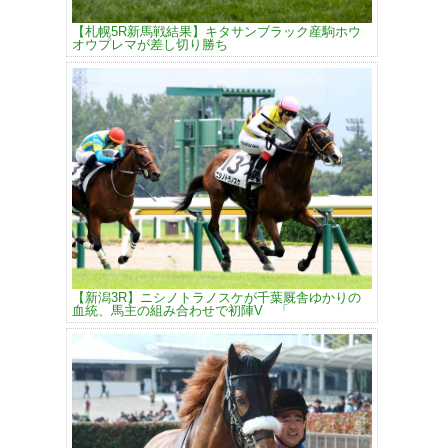
【札幌5R新馬戦結果】キタサンブラック産駒ホウ
オウプレマが差し切り勝ち
【新潟3R】ニシノトラノスケが千葉厩舎ゆかりの
血統、馬主の組み合わせで初陣V 「