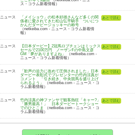
ス・コラム新着情報）
ニュース
「メイショウ」の松本好雄さんなど多くの関
あとで読む
係者に愛されてきた松山弘平騎手 ついにつ
かんだダービージョッキーの称号
（netkeiba.com - ニュース・コラム新着情
報）
ニュース
【日本ダービー】2冠馬ロブチェンはミックス
あとで読む
セールで2100万円 ノーザンFの中島文彦
GM「夢がありますよね」
（netkeiba.com -
ニュース・コラム新着情報）
ニュース
「歓声の迫力に改めて圧倒されました」日本
あとで読む
ダービー表彰式でプレゼンターの竹内涼真が
コメント 「引き続き、中央競馬を盛り上げ
られるよう」
（netkeiba.com - ニュース・コ
ラム新着情報）
ニュース
竹内涼真の神ファンサで観客熱狂「キャー?」
あとで読む
「勝男最高！」 日本ダービートークショー
でのひとこま
（netkeiba.com - ニュース・コ
ラム新着情報）