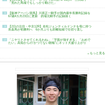
「荒れた馬場でもしっかり動けた」
【阪神アーバン競馬】川原正一騎手が国内最年長勝利記録を
8
67歳4カ月23日に更新 的場元騎手の記録抜く
【2日の注目・中京12R】名牝ジェンティルドンナを母に持つ
9
良血馬が初勝利へ 6か月ぶりも距離短縮で仕切り直し
「ニヤリとさせてくれるわね」「字面が強すぎる」「おめで
10
たい」高知からの“かつてない朗報”にネット大盛り上がり
→もっと見る