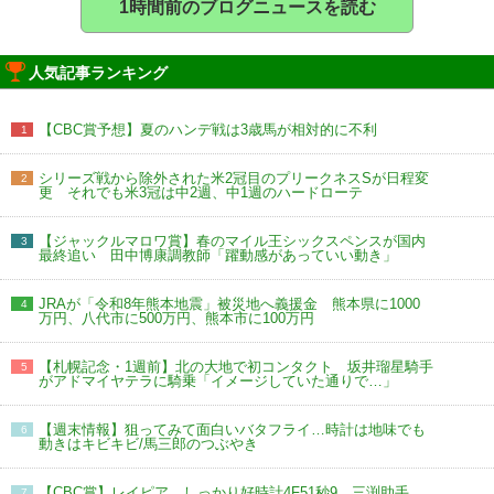
1時間前のブログニュースを読む
人気記事ランキング
【CBC賞予想】夏のハンデ戦は3歳馬が相対的に不利
1
シリーズ戦から除外された米2冠目のプリークネスSが日程変
2
更 それでも米3冠は中2週、中1週のハードローテ
【ジャックルマロワ賞】春のマイル王シックスペンスが国内
3
最終追い 田中博康調教師「躍動感があっていい動き」
JRAが「令和8年熊本地震」被災地へ義援金 熊本県に1000
4
万円、八代市に500万円、熊本市に100万円
【札幌記念・1週前】北の大地で初コンタクト 坂井瑠星騎手
5
がアドマイヤテラに騎乗「イメージしていた通りで…」
【週末情報】狙ってみて面白いバタフライ…時計は地味でも
6
動きはキビキビ/馬三郎のつぶやき
【CBC賞】レイピア しっかり好時計4F51秒9 三渕助手
7