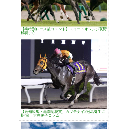
【燕特別レース後コメント】スイートオレンジ荻野
極騎手ら
【高知競馬・黒潮菊花賞】カツテナイ3冠馬誕生に
期待! 大恵陽子コラム