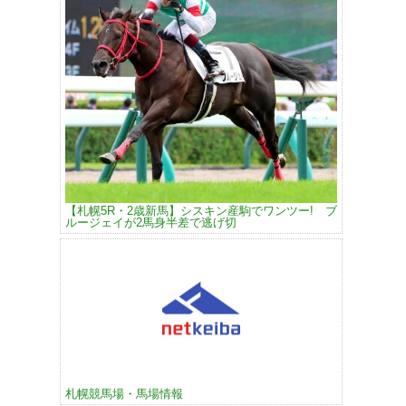
【札幌5R・2歳新馬】シスキン産駒でワンツー! ブ
ルージェイが2馬身半差で逃げ切
札幌競馬場・馬場情報