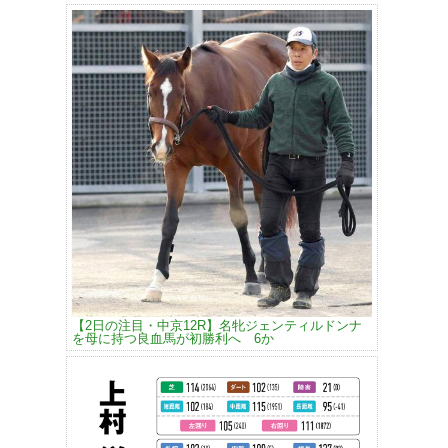
【2日の注目・中京12R】名牝ジェンティルドンナ
を母に持つ良血馬が初勝利へ 6か