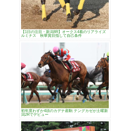
【1日の注目・新潟8R】オークス4着のリアライズ
ルミナス 秋華賞目指して自己条件
初年度わずか4頭のカデナ産駒 テングカゼが土曜新
潟2Rでデビュー