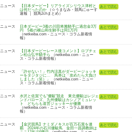
ニュース
【日本ダービー】リアライズシリウス津村と
あとで読む
は何だったのか
（☆うまなみ・競馬にゅーす
速報 ｜ 競馬2chまとめ）
ニュース
日本ダービー3着の川田将雅騎手に過怠金3万
あとで読む
円 5着の横山和生騎手は同1万円
（netkeiba.com - ニュース・コラム新着情
報）
ニュース
【日本ダービーレース後コメント】ロブチェ
あとで読む
ン松山弘平騎手ら
（netkeiba.com - ニュー
ス・コラム新着情報）
ニュース
「許せない！」竹内涼真がダービージョッキ
あとで読む
ーをタジタジに… 馬券は「攻めたら大負け
しました（笑）」
（netkeiba.com - ニュー
ス・コラム新着情報）
ニュース
水沢と佐賀でも“優駿”競走 東北優駿はレジェ
あとで読む
ンドバローズ、九州優駿はカシノアミュレッ
ト どちらも道営ジョッキーが優勝
（netkeiba.com - ニュース・コラム新着情
報）
ニュース
【金沢競馬】ナミダノキスが百万石賞を連
あとで読む
覇 2024年の石川優駿馬 金田一昌調教師は
ここ17年で9勝目
（netkeiba.com - ニュー