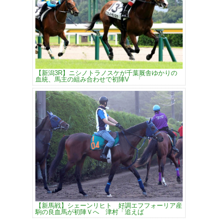
【新潟3R】ニシノトラノスケが千葉厩舎ゆかりの
血統、馬主の組み合わせで初陣V 「
【新馬戦】シェーンリヒト 好調エフフォーリア産
駒の良血馬が初陣Ｖへ 津村「追えば