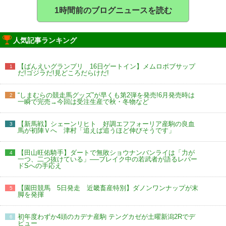
1時間前のブログニュースを読む
人気記事ランキング
【ばんえいグランプリ 16日ゲートイン】メムロボブサップ
1
だ!ゴジラだ!見どころだらけだ!
“しまむらの競走馬グッズ”が早くも第2弾を発売!6月発売時は
2
一瞬で完売→今回は受注生産で秋・冬物など
【新馬戦】シェーンリヒト 好調エフフォーリア産駒の良血
3
馬が初陣Ｖへ 津村「追えば追うほど伸びそうです」
【田山旺佑騎手】ダートで無敗ショウナンバンライは「力が
4
一つ、二つ抜けている」──ブレイク中の若武者が語るレパー
ドSへの手応え
【園田競馬 5日発走 近畿畜産特別】ダノンワンナップが末
5
脚を発揮
初年度わずか4頭のカデナ産駒 テングカゼが土曜新潟2Rでデ
6
ビュー