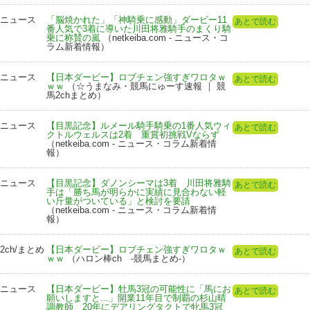
ニュース
「脳焼かれた」「神騎乗に感動」ダービー11
あとで読む
番人気で3着に導いた川田将雅騎手のまくり騎
乗に称賛の嵐
（netkeiba.com - ニュース・コ
ラム新着情報）
ニュース
【日本ダービー】ロブチェン強すぎワロタｗ
あとで読む
ｗｗ
（☆うまなみ・競馬にゅーす速報 ｜ 競
馬2chまとめ）
ニュース
【目黒記念】ルメール騎手騎乗の1番人気ウィ
あとで読む
クトルウェルスは2着 重賞初挑戦Vならず
（netkeiba.com - ニュース・コラム新着情
報）
ニュース
【目黒記念】ダノンシーマは3着 川田将雅騎
あとで読む
手は「勝ち馬が明らかに実績に見合わない軽
い斤量がついている」と検討を要請
（netkeiba.com - ニュース・コラム新着情
報）
2ch/まとめ
【日本ダービー】ロブチェン強すぎワロタｗ
あとで読む
ｗｗ
（ハロン棒ch -競馬まとめ-）
ニュース
【日本ダービー】牡馬3冠の可能性に「馬にお
あとで読む
願いしますと...」開業11年目で制覇の杉山晴
調教師 20年にデアリングタクトで牝馬3冠