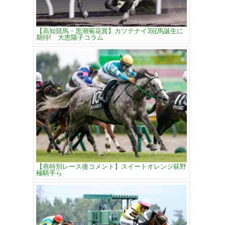
【高知競馬・黒潮菊花賞】カツテナイ3冠馬誕生に
期待! 大恵陽子コラム
【燕特別レース後コメント】スイートオレンジ荻野
極騎手ら