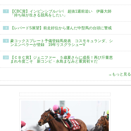
【CBC賞】インビンシブルパパ 超抜1週前追い 伊藤大師
7
「持ち味が生きる競馬をしたい」
【レパードS展望】前走好位から運んだ中型馬の台頭に警戒
8
豪コックスプレート予備登録馬発表 コスモキュランダ、シ
9
ンエンペラーが登録 19年リスグラシューV
【ＣＢＣ賞】ジェニファー ５歳夏さらに成長！再び斤量恵
10
まれ今度こそ 新コンビ・永島まなみと重賞初Ｖだ
→もっと見る