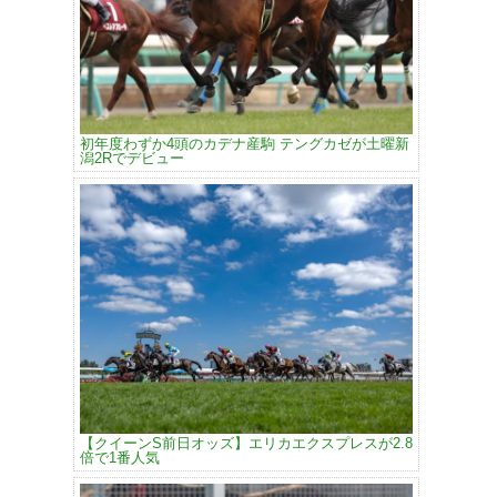
初年度わずか4頭のカデナ産駒 テングカゼが土曜新
潟2Rでデビュー
【クイーンS前日オッズ】エリカエクスプレスが2.8
倍で1番人気