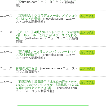
（netkeiba.com - ニュース・コラム新着情
報）
ニュース
【宝塚記念】クロワデュノール、メイショウ
あとで読む
タバルなどが登録
（netkeiba.com - ニュー
ス・コラム新着情報）
ニュース
【ダービー】4番人気パントルナイーフが頭差
あとで読む
2着 ルメール「これからG1ホースになれる
馬」
（netkeiba.com - ニュース・コラム新着
情報）
ニュース
【渡月橋Sレース後コメント】スマートワイ
あとで読む
ス高杉吏麒騎手ら
（netkeiba.com - ニュー
ス・コラム新着情報）
ニュース
休載のお知らせ
（netkeiba.com - ニュース・
あとで読む
コラム新着情報）
ニュース
【目黒記念】武豊騎手「北海道の洋芝とかが
あとで読む
いいんじゃないでしょうか」3冠牝馬アパパネ
を母に持つアマキヒは9着
（netkeiba.com -
ニュース・コラム新着情報）