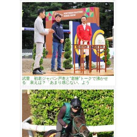
武豊 初老ジャパン戸本と“老獪”トークで沸かせ
る 衰えは？「あまり感じない。よう