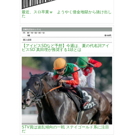
最近、スロ卒業ｗ ようやく借金地獄から抜け出し
た
【アイビスSDなど予想】今週は、夏の代名詞アイ
ビスSD 真田理が推奨する1頭とは
STV賞は波乱傾向の一戦 ステイゴールド系に注目
だ