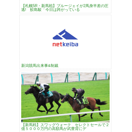
【札幌5R・新馬戦】ブルージェイが2馬身半差の圧
逃! 鮫島駿「今日は跨がっている
新潟競馬出来事&制裁
【新馬戦】スワッグウォーク セレクトセールで２
億５０００万円の高額馬が武豊背にデ