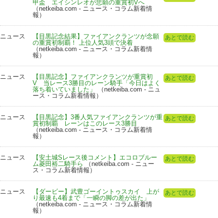
甲盃 エイシンレオが悲願の重賞初Vへ
（netkeiba.com - ニュース・コラム新着情
報）
ニュース
【目黒記念結果】ファイアンクランツが念願
あとで読む
の重賞初制覇！ 上位人気3頭で決着
（netkeiba.com - ニュース・コラム新着情
報）
ニュース
【目黒記念】ファイアンクランツが重賞初
あとで読む
V 当レース3勝目のレーン騎手「今日はよく
落ち着いていました」
（netkeiba.com - ニュ
ース・コラム新着情報）
ニュース
【目黒記念】3番人気ファイアンクランツが重
あとで読む
賞初制覇 レーンはこのレース3勝目
（netkeiba.com - ニュース・コラム新着情
報）
ニュース
【安土城Sレース後コメント】エコロブルー
あとで読む
ム菱田裕二騎手ら
（netkeiba.com - ニュー
ス・コラム新着情報）
ニュース
【ダービー】武豊ゴーイントゥスカイ 上が
あとで読む
り最速も4着まで「一瞬の脚の差が出た」
（netkeiba.com - ニュース・コラム新着情
報）