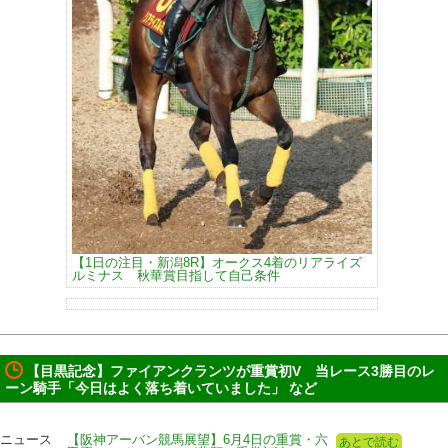
【1日の注目・新潟8R】オークス4着のリアライズ
ルミナス 秋華賞目指して自己条件
【目黒記念】ファイアンクランツが重賞初V 当レース3勝目のレ
ーン騎手「今日はよく落ち着いていました」 など
ニュース
【阪神アーバン競馬展望】6月4日の重賞・六
あとで読む