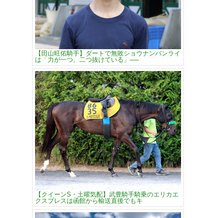
【田山旺佑騎手】ダートで無敗ショウナンバンライ
は「力が一つ、二つ抜けている」──
【クイーンS・土曜気配】武豊騎手騎乗のエリカエ
クスプレスは函館から輸送直後でもキ