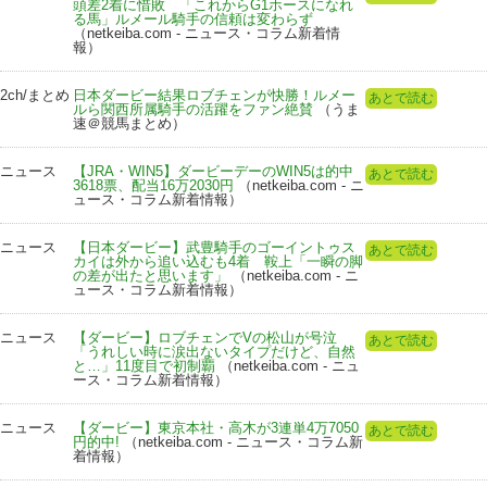
頭差2着に惜敗 「これからG1ホースになれ
る馬」ルメール騎手の信頼は変わらず
（netkeiba.com - ニュース・コラム新着情
報）
2ch/まとめ
日本ダービー結果ロブチェンが快勝！ルメー
あとで読む
ルら関西所属騎手の活躍をファン絶賛
（うま
速＠競馬まとめ）
ニュース
【JRA・WIN5】ダービーデーのWIN5は的中
あとで読む
3618票、配当16万2030円
（netkeiba.com - ニ
ュース・コラム新着情報）
ニュース
【日本ダービー】武豊騎手のゴーイントゥス
あとで読む
カイは外から追い込むも4着 鞍上「一瞬の脚
の差が出たと思います」
（netkeiba.com - ニ
ュース・コラム新着情報）
ニュース
【ダービー】ロブチェンでVの松山が号泣
あとで読む
「うれしい時に涙出ないタイプだけど、自然
と…」11度目で初制覇
（netkeiba.com - ニュ
ース・コラム新着情報）
ニュース
【ダービー】東京本社・高木が3連単4万7050
あとで読む
円的中!
（netkeiba.com - ニュース・コラム新
着情報）