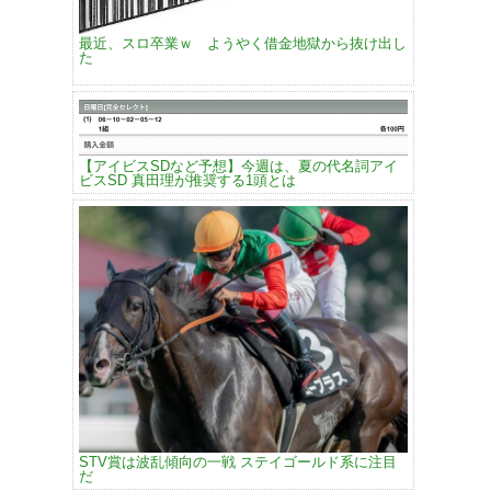
最近、スロ卒業ｗ ようやく借金地獄から抜け出し
た
【アイビスSDなど予想】今週は、夏の代名詞アイ
ビスSD 真田理が推奨する1頭とは
STV賞は波乱傾向の一戦 ステイゴールド系に注目
だ