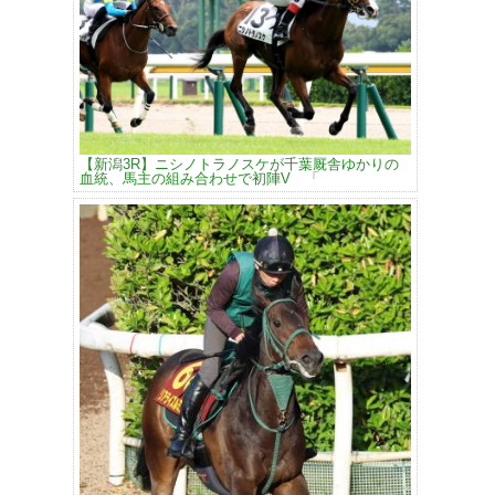
【新潟3R】ニシノトラノスケが千葉厩舎ゆかりの
血統、馬主の組み合わせで初陣V 「