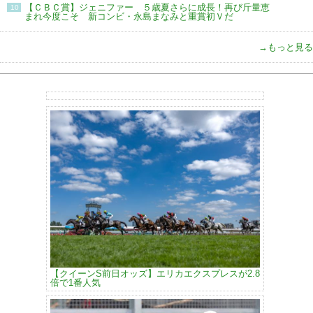
【ＣＢＣ賞】ジェニファー ５歳夏さらに成長！再び斤量恵
10
まれ今度こそ 新コンビ・永島まなみと重賞初Ｖだ
→もっと見る
【クイーンS前日オッズ】エリカエクスプレスが2.8
倍で1番人気