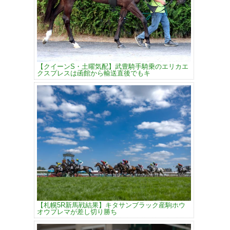
【クイーンS・土曜気配】武豊騎手騎乗のエリカエ
クスプレスは函館から輸送直後でもキ
【札幌5R新馬戦結果】キタサンブラック産駒ホウ
オウプレマが差し切り勝ち