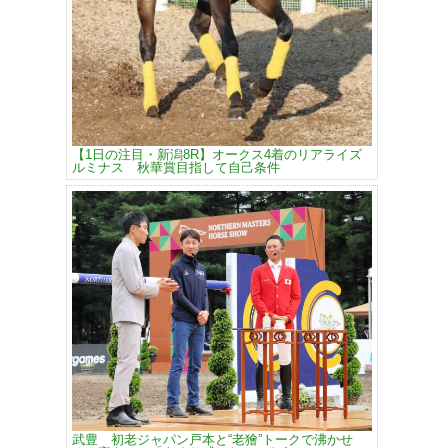
【1日の注目・新潟8R】オークス4着のリアライズ
ルミナス 秋華賞目指して自己条件
武豊 初老ジャパン戸本と“老獪”トークで沸かせ