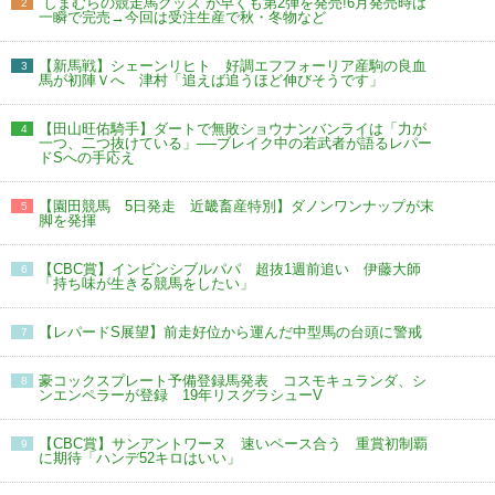
“しまむらの競走馬グッズ”が早くも第2弾を発売!6月発売時は
2
一瞬で完売→今回は受注生産で秋・冬物など
【新馬戦】シェーンリヒト 好調エフフォーリア産駒の良血
3
馬が初陣Ｖへ 津村「追えば追うほど伸びそうです」
【田山旺佑騎手】ダートで無敗ショウナンバンライは「力が
4
一つ、二つ抜けている」──ブレイク中の若武者が語るレパー
ドSへの手応え
【園田競馬 5日発走 近畿畜産特別】ダノンワンナップが末
5
脚を発揮
【CBC賞】インビンシブルパパ 超抜1週前追い 伊藤大師
6
「持ち味が生きる競馬をしたい」
【レパードS展望】前走好位から運んだ中型馬の台頭に警戒
7
豪コックスプレート予備登録馬発表 コスモキュランダ、シ
8
ンエンペラーが登録 19年リスグラシューV
【CBC賞】サンアントワーヌ 速いペース合う 重賞初制覇
9
に期待「ハンデ52キロはいい」