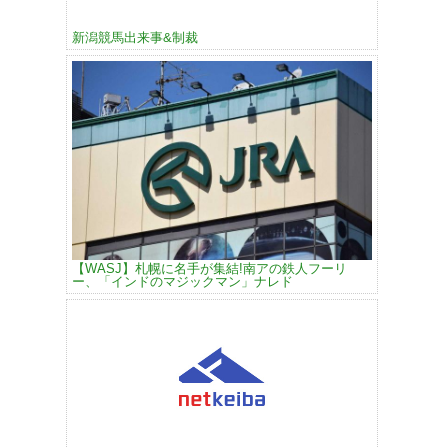
新潟競馬出来事&制裁
【WASJ】札幌に名手が集結!南アの鉄人フーリ
ー、「インドのマジックマン」ナレド