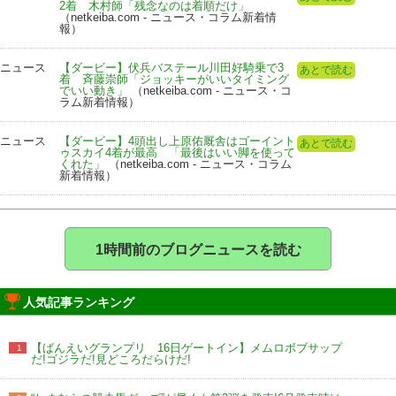
2着 木村師「残念なのは着順だけ」
（netkeiba.com - ニュース・コラム新着情
報）
ニュース
【ダービー】伏兵バステール川田好騎乗で3
あとで読む
着 斉藤崇師「ジョッキーがいいタイミング
でいい動き」
（netkeiba.com - ニュース・コ
ラム新着情報）
ニュース
【ダービー】4頭出し上原佑厩舎はゴーイント
あとで読む
ゥスカイ4着が最高 「最後はいい脚を使って
くれた」
（netkeiba.com - ニュース・コラム
新着情報）
1時間前のブログニュースを読む
人気記事ランキング
【ばんえいグランプリ 16日ゲートイン】メムロボブサップ
1
だ!ゴジラだ!見どころだらけだ!