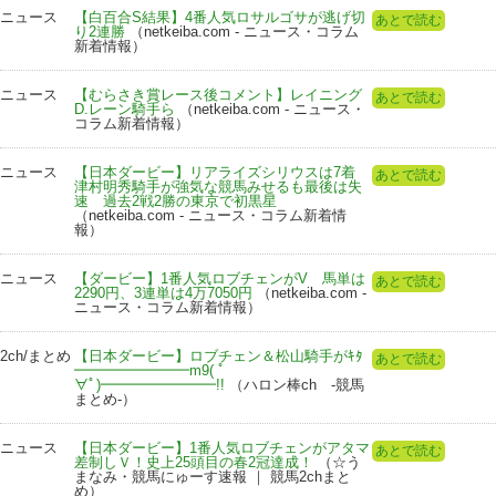
ニュース
【白百合S結果】4番人気ロサルゴサが逃げ切
あとで読む
り2連勝
（netkeiba.com - ニュース・コラム
新着情報）
ニュース
【むらさき賞レース後コメント】レイニング
あとで読む
D.レーン騎手ら
（netkeiba.com - ニュース・
コラム新着情報）
ニュース
【日本ダービー】リアライズシリウスは7着
あとで読む
津村明秀騎手が強気な競馬みせるも最後は失
速 過去2戦2勝の東京で初黒星
（netkeiba.com - ニュース・コラム新着情
報）
ニュース
【ダービー】1番人気ロブチェンがV 馬単は
あとで読む
2290円、3連単は4万7050円
（netkeiba.com -
ニュース・コラム新着情報）
2ch/まとめ
【日本ダービー】ロブチェン＆松山騎手がｷﾀ
あとで読む
━━━━━━━━m9( ﾟ
∀ﾟ)━━━━━━━━!!
（ハロン棒ch -競馬
まとめ-）
ニュース
【日本ダービー】1番人気ロブチェンがアタマ
あとで読む
差制しＶ！史上25頭目の春2冠達成！
（☆う
まなみ・競馬にゅーす速報 ｜ 競馬2chまと
め）