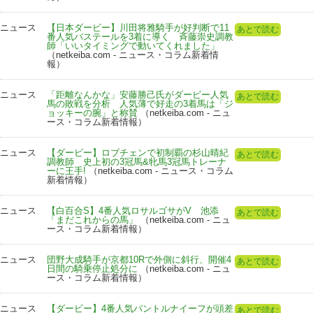
ニュース
【日本ダービー】川田将雅騎手が好判断で11
あとで読む
番人気バステールを3着に導く 斉藤崇史調教
師「いいタイミングで動いてくれました」
（netkeiba.com - ニュース・コラム新着情
報）
ニュース
「距離なんかな」安藤勝己氏がダービー人気
あとで読む
馬の敗戦を分析 人気薄で好走の3着馬は「ジ
ョッキーの腕」と称賛
（netkeiba.com - ニュ
ース・コラム新着情報）
ニュース
【ダービー】ロブチェンで初制覇の杉山晴紀
あとで読む
調教師 史上初の3冠馬&牝馬3冠馬トレーナ
ーに王手!
（netkeiba.com - ニュース・コラム
新着情報）
ニュース
【白百合S】4番人気ロサルゴサがV 池添
あとで読む
「まだこれからの馬」
（netkeiba.com - ニュ
ース・コラム新着情報）
ニュース
団野大成騎手が京都10Rで外側に斜行、開催4
あとで読む
日間の騎乗停止処分に
（netkeiba.com - ニュ
ース・コラム新着情報）
ニュース
【ダービー】4番人気パントルナイーフが頭差
あとで読む