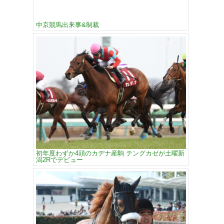
中京競馬出来事&制裁
初年度わずか4頭のカデナ産駒 テングカゼが土曜新
潟2Rでデビュー