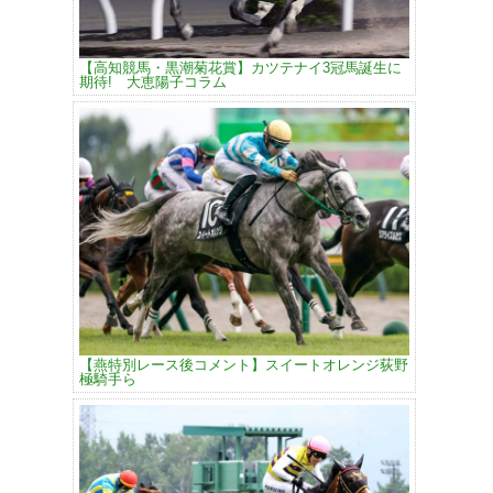
【高知競馬・黒潮菊花賞】カツテナイ3冠馬誕生に
期待! 大恵陽子コラム
【燕特別レース後コメント】スイートオレンジ荻野
極騎手ら