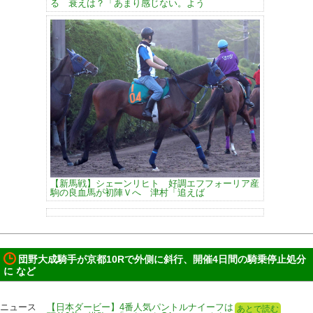
る 衰えは？「あまり感じない。よう
【新馬戦】シェーンリヒト 好調エフフォーリア産
駒の良血馬が初陣Ｖへ 津村「追えば
団野大成騎手が京都10Rで外側に斜行、開催4日間の騎乗停止処分
に など
ニュース
【日本ダービー】4番人気パントルナイーフは
あとで読む