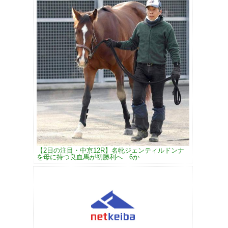
【2日の注目・中京12R】名牝ジェンティルドンナ
を母に持つ良血馬が初勝利へ 6か