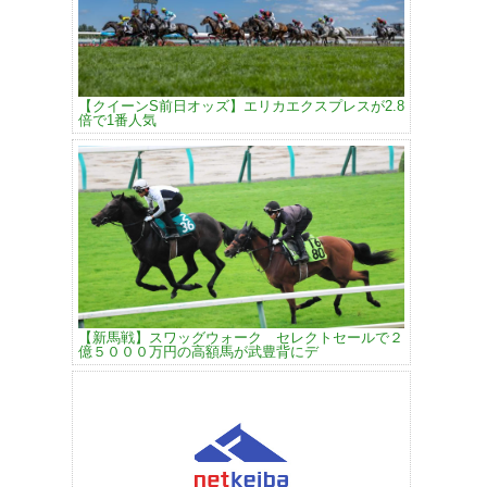
【クイーンS前日オッズ】エリカエクスプレスが2.8
倍で1番人気
【新馬戦】スワッグウォーク セレクトセールで２
億５０００万円の高額馬が武豊背にデ