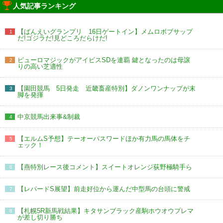
人気記事ランキング
【ばんえいグランプリ 16日ゲートイン】メムロボブサップ
1
だ!ゴジラだ!見どころだらけだ!
ピューロマジックがアイビスSDを連覇 鍵となったのは母譲
2
りの高い芝適性
【園田競馬 5日発走 近畿畜産特別】ダノンワンナップが末
3
脚を発揮
中京競馬出来事&制裁
4
【エルムS予想】テーオーパスワードほか有力馬の馬体をチ
5
ェック！
【燕特別レース後コメント】スイートオレンジ荻野極騎手ら
6
【レパードS展望】前走好位から運んだ中型馬の台頭に警戒
7
【札幌5R新馬戦結果】キタサンブラック産駒ホウオウプレマ
8
が差し切り勝ち