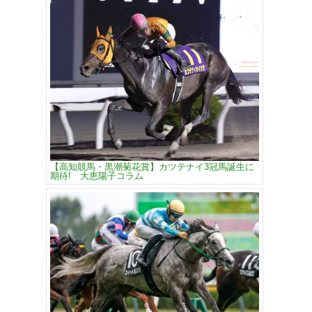
【高知競馬・黒潮菊花賞】カツテナイ3冠馬誕生に
期待! 大恵陽子コラム