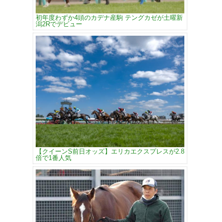
初年度わずか4頭のカデナ産駒 テングカゼが土曜新
潟2Rでデビュー
【クイーンS前日オッズ】エリカエクスプレスが2.8
倍で1番人気