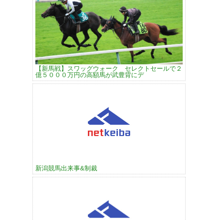
【新馬戦】スワッグウォーク セレクトセールで２
億５０００万円の高額馬が武豊背にデ
新潟競馬出来事&制裁