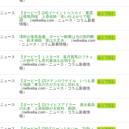
報）
ニュース
【ダービー】(14)ゴーイントゥスカイ 素質
あとで読む
は僚馬同様 上原佑師「良い仕上がりで順
調」
（netkeiba.com - ニュース・コラム新着
情報）
ニュース
津村が落馬負傷…ダービー騎乗は当日朝判断
あとで読む
へ 鈴木伸師「骨は大丈夫」
（netkeiba.com
- ニュース・コラム新着情報）
ニュース
【ダービー】ミスターX 皐月賞馬ロブチェ
あとで読む
ンが府中でも世代最強を証明する
（netkeiba.com - ニュース・コラム新着情
報）
ニュース
【ダービー】(2)マテンロウゲイル いつも通
あとで読む
り強調「東京の方が力を出し切れる」
（netkeiba.com - ニュース・コラム新着情
報）
ニュース
【ダービー】(1)ライヒスアドラー 過去最高
あとで読む
の出来 上原佑師が太鼓判「順調」
（netkeiba.com - ニュース・コラム新着情
報）
ニュース
【ダービー】(16)グリーンエナジー 力強い