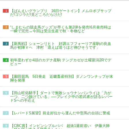
【ばんえいグランプリ 16日ゲートイン】メムロボブサップ
1
だ!ゴジラだ!見どころだらけだ!
“しまむらの競走馬グッズ”が早くも第2弾を発売!6月発売時は
2
一瞬で完売→今回は受注生産で秋・冬物など
【新馬戦】シェーンリヒト 好調エフフォーリア産駒の良血
3
馬が初陣Ｖへ 津村「追えば追うほど伸びそうです」
初年度わずか4頭のカデナ産駒 テングカゼが土曜新潟2Rでデ
4
ビュー
【園田競馬 5日発走 近畿畜産特別】ダノンワンナップが末
5
脚を発揮
【田山旺佑騎手】ダートで無敗ショウナンバンライは「力が
6
一つ、二つ抜けている」──ブレイク中の若武者が語るレパー
ドSへの手応え
【レパードS展望】前走好位から運んだ中型馬の台頭に警戒
7
【CBC賞】インビンシブルパパ 超抜1週前追い 伊藤大師
8