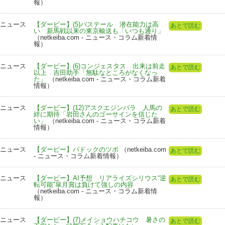
報）
ニュース
【ダービー】(5)バステール 潜在能力は高
あとで読む
い 新馬戦以来の東京輸送も「いつも通り」
（netkeiba.com - ニュース・コラム新着情
報）
ニュース
【ダービー】(6)コンジェスタス 出来は前走
あとで読む
以上 吉田助手「無駄なところがなくなっ
た」
（netkeiba.com - ニュース・コラム新着
情報）
ニュース
【ダービー】(12)アスクエジンバラ 人馬の
あとで読む
絆に期待「岩田さんのゴーサインを信じた
い」
（netkeiba.com - ニュース・コラム新着
情報）
ニュース
【ダービー】パドックのツボ
（netkeiba.com
あとで読む
- ニュース・コラム新着情報）
ニュース
【ダービー】AI予想 リアライズシリウス“逆
あとで読む
転可能”皐月賞は負けて強しの内容
（netkeiba.com - ニュース・コラム新着情
報）
ニュース
【ダービー】(7)メイショウハチコウ 暑さの
あとで読む