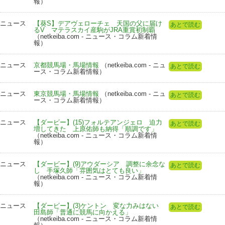
報）
ニュース
【葵S】デアヴェローチェ 天国の父に届け
あとで読む
るV マテラスカイ産駒がJRA重賞初制覇
（netkeiba.com - ニュース・コラム新着情
報）
ニュース
京都競馬場・馬場情報
（netkeiba.com - ニュ
あとで読む
ース・コラム新着情報）
ニュース
東京競馬場・馬場情報
（netkeiba.com - ニュ
あとで読む
ース・コラム新着情報）
ニュース
【ダービー】(15)フォルテアンジェロ 迫力
あとで読む
増してきた 上原佑師も納得「順調です」
（netkeiba.com - ニュース・コラム新着情
報）
ニュース
【ダービー】(9)アウダーシア 調整に余念な
あとで読む
し 手塚久師「雰囲気はとても良い」
（netkeiba.com - ニュース・コラム新着情
報）
ニュース
【ダービー】(3)ケントン 変な力みはない
あとで読む
田島師「普通に競馬に向かえる」
（netkeiba.com - ニュース・コラム新着情