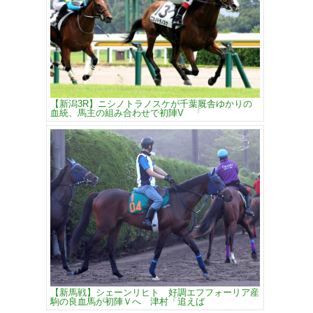
【新潟3R】ニシノトラノスケが千葉厩舎ゆかりの
血統、馬主の組み合わせで初陣V 「
【新馬戦】シェーンリヒト 好調エフフォーリア産
駒の良血馬が初陣Ｖへ 津村「追えば