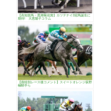
【高知競馬・黒潮菊花賞】カツテナイ3冠馬誕生に
期待! 大恵陽子コラム
【燕特別レース後コメント】スイートオレンジ荻野
極騎手ら