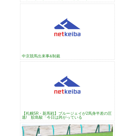
中京競馬出来事&制裁
【札幌5R・新馬戦】ブルージェイが2馬身半差の圧
逃! 鮫島駿「今日は跨がっている