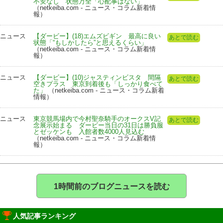
不安なし 状態万全「心配事はない」
（netkeiba.com - ニュース・コラム新着情
報）
ニュース
【ダービー】(18)エムズビギン 最高に良い
あとで読む
状態「“もしかしたら”と思えるくらい」
（netkeiba.com - ニュース・コラム新着情
報）
ニュース
【ダービー】(10)ジャスティンビスタ 間隔
あとで読む
空きプラス 東京到着後も「しっかり食べて
た」
（netkeiba.com - ニュース・コラム新着
情報）
ニュース
東京競馬場内で今村聖奈騎手のオークスV記
あとで読む
念展示始まる ダービー当日の31日は勝負服
とゼッケンも 入館者数4000人見込む
（netkeiba.com - ニュース・コラム新着情
報）
1時間前のブログニュースを読む
人気記事ランキング