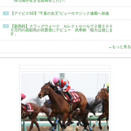
「持ち味が生きる競馬をしたい」
【アイビスSD】“千直の女王”ピューロマジック連覇へ加速
9
【新馬戦】スワッグウォーク セレクトセールで２億５００
10
０万円の高額馬が武豊背にデビュー 武幸師「能力は感じま
す」
→もっと見る