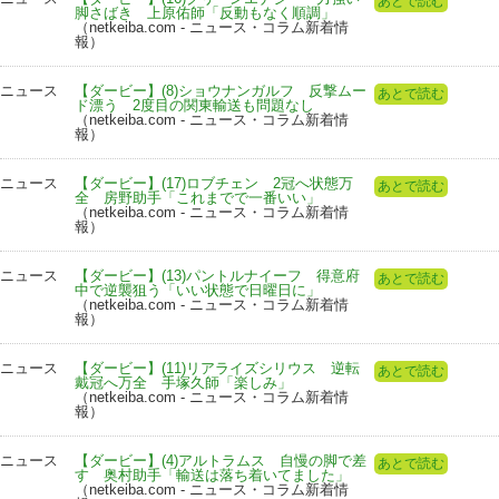
あとで読む
脚さばき 上原佑師「反動もなく順調」
（netkeiba.com - ニュース・コラム新着情
報）
ニュース
【ダービー】(8)ショウナンガルフ 反撃ムー
あとで読む
ド漂う 2度目の関東輸送も問題なし
（netkeiba.com - ニュース・コラム新着情
報）
ニュース
【ダービー】(17)ロブチェン 2冠へ状態万
あとで読む
全 房野助手「これまでで一番いい」
（netkeiba.com - ニュース・コラム新着情
報）
ニュース
【ダービー】(13)パントルナイーフ 得意府
あとで読む
中で逆襲狙う「いい状態で日曜日に」
（netkeiba.com - ニュース・コラム新着情
報）
ニュース
【ダービー】(11)リアライズシリウス 逆転
あとで読む
戴冠へ万全 手塚久師「楽しみ」
（netkeiba.com - ニュース・コラム新着情
報）
ニュース
【ダービー】(4)アルトラムス 自慢の脚で差
あとで読む
す 奥村助手「輸送は落ち着いてました」
（netkeiba.com - ニュース・コラム新着情