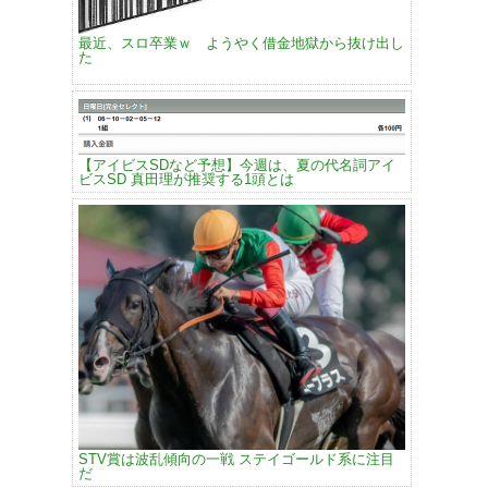
最近、スロ卒業ｗ ようやく借金地獄から抜け出し
た
【アイビスSDなど予想】今週は、夏の代名詞アイ
ビスSD 真田理が推奨する1頭とは
STV賞は波乱傾向の一戦 ステイゴールド系に注目
だ