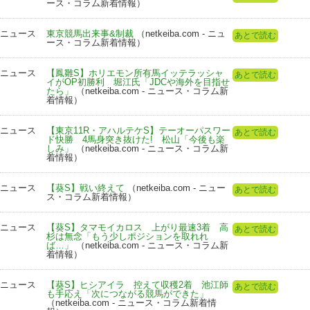
ース・コラム新着情報）
ニュース
東京競馬出来事&制裁
（netkeiba.com - ニュ
あとで読む
ース・コラム新着情報）
ニュース
【鳳雛S】ホリエモン所有馬イッテラッシャ
あとで読む
イがOP初勝利 堀江氏「JDCや海外を目指せ
たら」
（netkeiba.com - ニュース・コラム新
着情報）
ニュース
【東京11R・アハルテケS】テーオーパスワー
あとで読む
ド快勝 4馬身突き抜けた! 松山「今後も楽
しみ」
（netkeiba.com - ニュース・コラム新
着情報）
ニュース
【葵S】戦い終えて
（netkeiba.com - ニュー
あとで読む
ス・コラム新着情報）
ニュース
【葵S】タマモイカロス 上がり最速3着 高
あとで読む
杉は無念「もう少しポジションを取れれ
ば…」
（netkeiba.com - ニュース・コラム新
着情報）
ニュース
【葵S】ヒシアイラ 控えて収穫2着 池江師
あとで読む
も手応え「次につながる競馬ができた」
（netkeiba.com - ニュース・コラム新着情