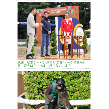
武豊 初老ジャパン戸本と“老獪”トークで沸かせ
る 衰えは？「あまり感じない。よう