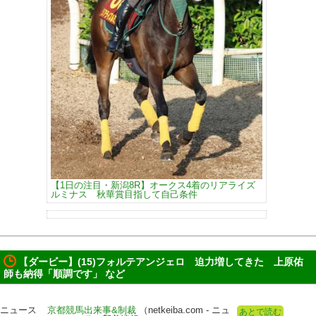
【1日の注目・新潟8R】オークス4着のリアライズ
ルミナス 秋華賞目指して自己条件
【ダービー】(15)フォルテアンジェロ 迫力増してきた 上原佑
師も納得「順調です」 など
ニュース
京都競馬出来事&制裁
（netkeiba.com - ニュ
あとで読む