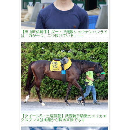
【田山旺佑騎手】ダートで無敗ショウナンバンライ
は「力が一つ、二つ抜けている」──
【クイーンS・土曜気配】武豊騎手騎乗のエリカエ
クスプレスは函館から輸送直後でもキ