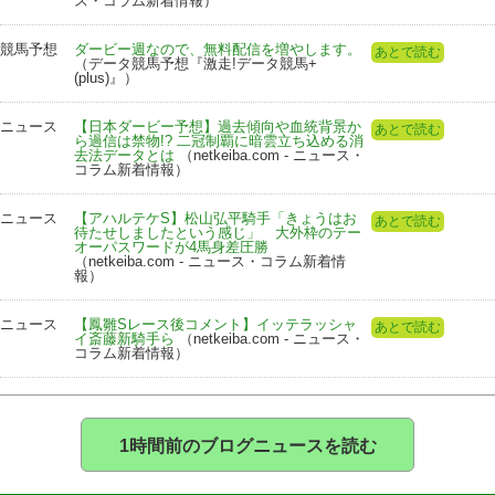
ス・コラム新着情報）
競馬予想
ダービー週なので、無料配信を増やします。
あとで読む
（データ競馬予想『激走!データ競馬+
(plus)』）
ニュース
【日本ダービー予想】過去傾向や血統背景か
あとで読む
ら過信は禁物!? 二冠制覇に暗雲立ち込める消
去法データとは
（netkeiba.com - ニュース・
コラム新着情報）
ニュース
【アハルテケS】松山弘平騎手「きょうはお
あとで読む
待たせしましたという感じ」 大外枠のテー
オーパスワードが4馬身差圧勝
（netkeiba.com - ニュース・コラム新着情
報）
ニュース
【鳳雛Sレース後コメント】イッテラッシャ
あとで読む
イ斎藤新騎手ら
（netkeiba.com - ニュース・
コラム新着情報）
1時間前のブログニュースを読む