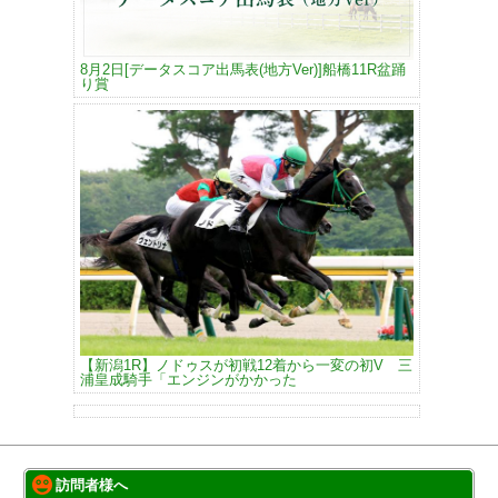
8月2日[データスコア出馬表(地方Ver)]船橋11R盆踊
り賞
【新潟1R】ノドゥスが初戦12着から一変の初V 三
浦皇成騎手「エンジンがかかった
訪問者様へ