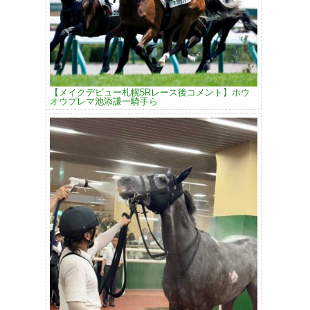
【メイクデビュー札幌5Rレース後コメント】ホウ
オウプレマ池添謙一騎手ら