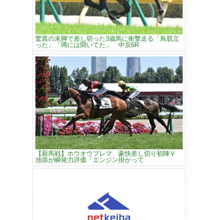
驚異の末脚で差し切った3歳馬に衝撃走る「鳥肌立
った」「噂には聞いてた」 中京6R
【新馬戦】ホウオウプレマ 豪快差し切り初陣Ｖ
池添が瞬発力評価「エンジン掛かって