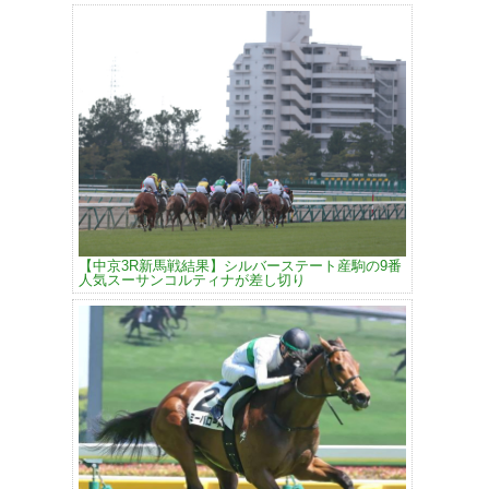
【中京3R新馬戦結果】シルバーステート産駒の9番
人気スーサンコルティナが差し切り