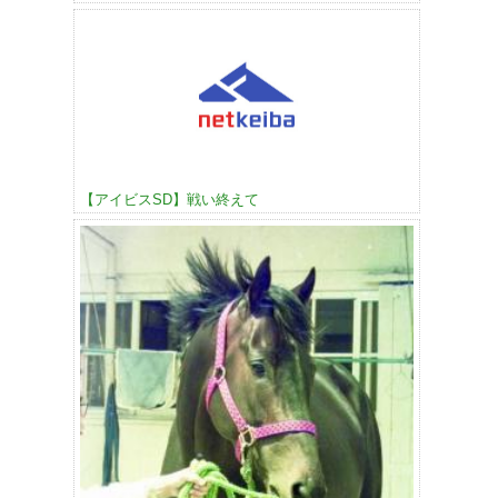
【アイビスSD】戦い終えて