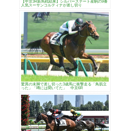
【中京3R新馬戦結果】シルバーステート産駒の9番
人気スーサンコルティナが差し切り
驚異の末脚で差し切った3歳馬に衝撃走る「鳥肌立
った」「噂には聞いてた」 中京6R