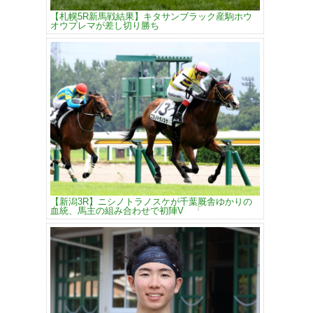
【札幌5R新馬戦結果】キタサンブラック産駒ホウ
オウプレマが差し切り勝ち
【新潟3R】ニシノトラノスケが千葉厩舎ゆかりの
血統、馬主の組み合わせで初陣V 「