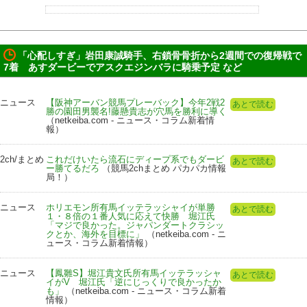
「心配しすぎ」岩田康誠騎手、右鎖骨骨折から2週間での復帰戦で
7着 あすダービーでアスクエジンバラに騎乗予定 など
ニュース
【阪神アーバン競馬プレーバック】今年2戦2
あとで読む
勝の園田男襲名!藤懸貴志が穴馬を勝利に導く
（netkeiba.com - ニュース・コラム新着情
報）
2ch/まとめ
これだけいたら流石にディープ系でもダービ
あとで読む
ー勝てるだろ
（競馬2chまとめ パカパカ情報
局！）
ニュース
ホリエモン所有馬イッテラッシャイが単勝
あとで読む
１・８倍の１番人気に応えて快勝 堀江氏
「マジで良かった。ジャパンダートクラシッ
クとか、海外を目標に」
（netkeiba.com - ニ
ュース・コラム新着情報）
ニュース
【鳳雛S】堀江貴文氏所有馬イッテラッシャ
あとで読む
イがV 堀江氏「逆にじっくりで良かったか
も」
（netkeiba.com - ニュース・コラム新着
情報）