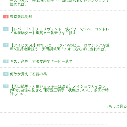
ースで入念 舟山瑠泉騎手「当日に落ち着いたテンションで
臨めれば」
東京競馬制裁
5
【レパードＳ】チェリヴェント 快パワーでＶへ コントレ
6
イル産駒ダート重賞Ｖ一番乗りを目指す
【アイビスSD】昨年レコードタイVのピューロマジックが連
7
覇&重賞連勝狙う 安田調教師「ムキにならずに走れれば」
キズナ産駒、アタマ差でダービー逃す
8
何故か覚えてる昔の馬
9
【園田競馬・人気ジョッキーは語る】メイショウカイコン
10
(9R)に自信を見せる田野豊三騎手「状態はいいし、前回の時
計もいい」
→もっと見る