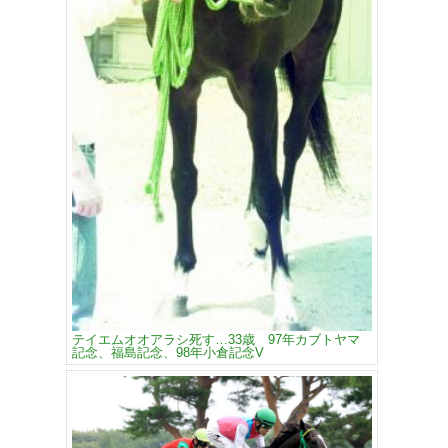
テイエムオオアラシ死す…33歳 97年カブトヤマ
記念、福島記念、98年小倉記念V