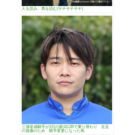
人を読み、馬を読む(サチサチサチ)
三浦皇成騎手が2日の新潟12Rで乗り替わり 左足
の負傷のため 騎手変更になった馬