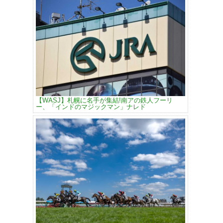
【WASJ】札幌に名手が集結!南アの鉄人フーリ
ー、「インドのマジックマン」ナレド