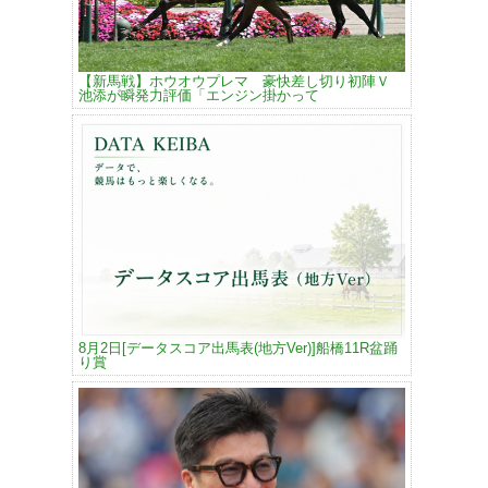
【新馬戦】ホウオウプレマ 豪快差し切り初陣Ｖ
池添が瞬発力評価「エンジン掛かって
8月2日[データスコア出馬表(地方Ver)]船橋11R盆踊
り賞