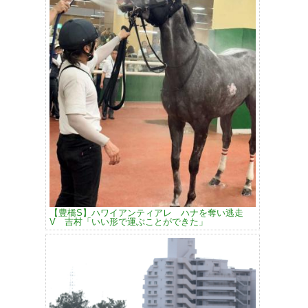
【豊橋S】ハワイアンティアレ ハナを奪い逃走
V 吉村「いい形で運ぶことができた」