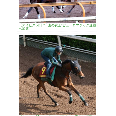
【アイビスSD】“千直の女王”ピューロマジック連覇
へ加速