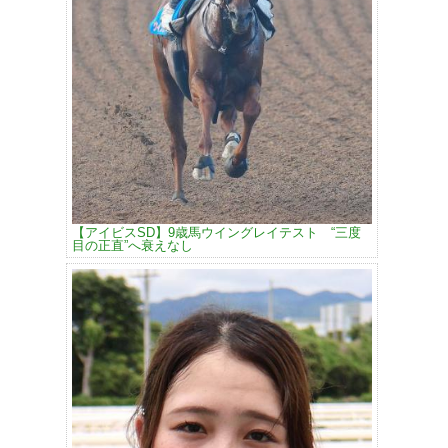
【アイビスSD】9歳馬ウイングレイテスト “三度
目の正直”へ衰えなし