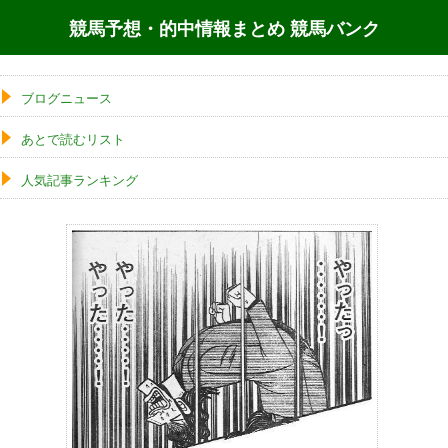
競馬予想・的中情報まとめ 競馬バンク
ブログニュース
あとで読むリスト
人気記事ランキング