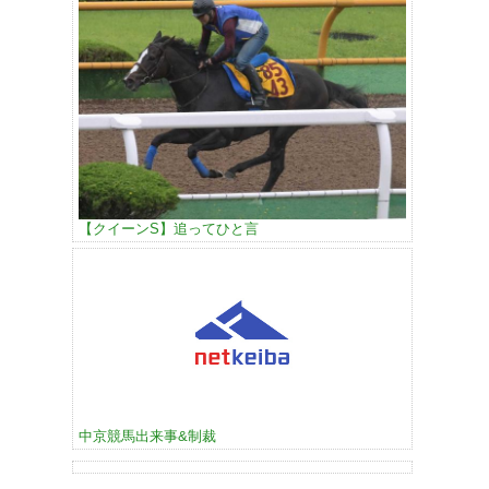
【クイーンS】追ってひと言
中京競馬出来事&制裁