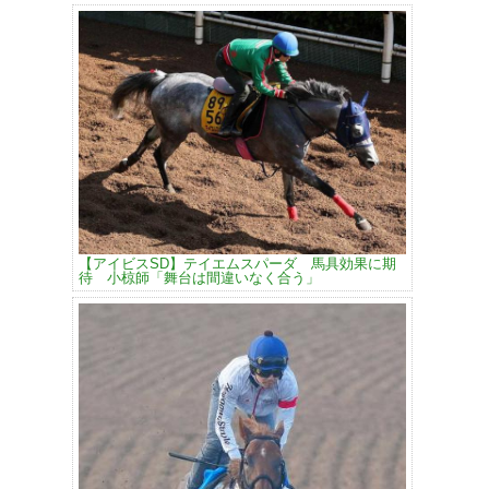
【アイビスSD】テイエムスパーダ 馬具効果に期
待 小椋師「舞台は間違いなく合う」