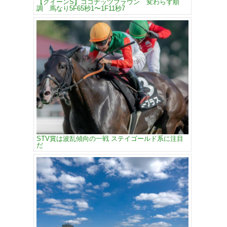
【クイーンS】ココナッツブラウン 変わらず順
調 馬なり5F65秒1〜1F11秒7
STV賞は波乱傾向の一戦 ステイゴールド系に注目
だ