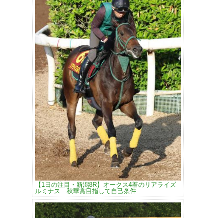
【1日の注目・新潟8R】オークス4着のリアライズ
ルミナス 秋華賞目指して自己条件