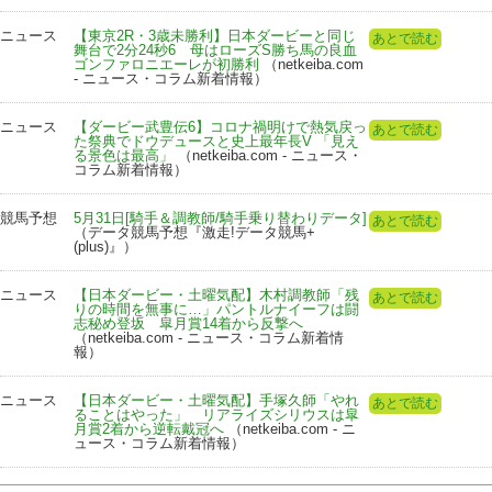
ニュース
【東京2R・3歳未勝利】日本ダービーと同じ
あとで読む
舞台で2分24秒6 母はローズS勝ち馬の良血
ゴンファロニエーレが初勝利
（netkeiba.com
- ニュース・コラム新着情報）
ニュース
【ダービー武豊伝6】コロナ禍明けで熱気戻っ
あとで読む
た祭典でドウデュースと史上最年長V 「見え
る景色は最高」
（netkeiba.com - ニュース・
コラム新着情報）
競馬予想
5月31日[騎手＆調教師/騎手乗り替わりデータ]
あとで読む
（データ競馬予想『激走!データ競馬+
(plus)』）
ニュース
【日本ダービー・土曜気配】木村調教師「残
あとで読む
りの時間を無事に…」パントルナイーフは闘
志秘め登坂 皐月賞14着から反撃へ
（netkeiba.com - ニュース・コラム新着情
報）
ニュース
【日本ダービー・土曜気配】手塚久師「やれ
あとで読む
ることはやった」 リアライズシリウスは皐
月賞2着から逆転戴冠へ
（netkeiba.com - ニ
ュース・コラム新着情報）