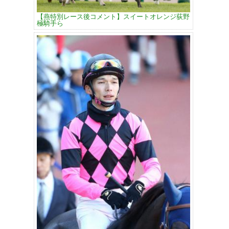
【燕特別レース後コメント】スイートオレンジ荻野
極騎手ら