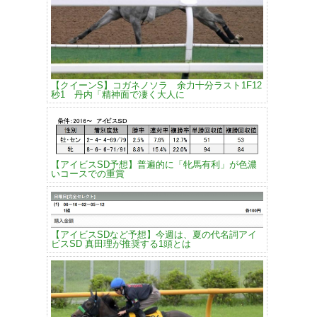
【クイーンS】コガネノソラ 余力十分ラスト1F12
秒1 丹内「精神面で凄く大人に
【アイビスSD予想】普遍的に「牝馬有利」が色濃
いコースでの重賞
【アイビスSDなど予想】今週は、夏の代名詞アイ
ビスSD 真田理が推奨する1頭とは