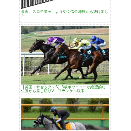
最近、スロ卒業ｗ ようやく借金地獄から抜け出し
た
【英国・サセックスS】3歳ボウエコーが絶望的な
位置から差し切りV フランケル以来