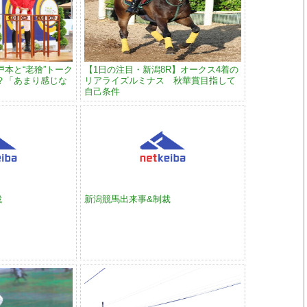
本と“老獪”トーク
【1日の注目・新潟8R】オークス4着の
？「あまり感じな
リアライズルミナス 秋華賞目指して
自己条件
裁
新潟競馬出来事&制裁