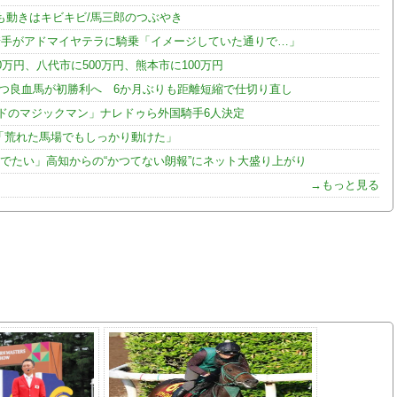
も動きはキビキビ/馬三郎のつぶやき
騎手がアドマイヤテラに騎乗「イメージしていた通りで…」
0万円、八代市に500万円、熊本市に100万円
持つ良血馬が初勝利へ 6か月ぶりも距離短縮で仕切り直し
ンドのマジックマン」ナレドゥら外国騎手6人決定
手「荒れた馬場でもしっかり動けた」
でたい」高知からの“かつてない朗報”にネット大盛り上がり
→もっと見る