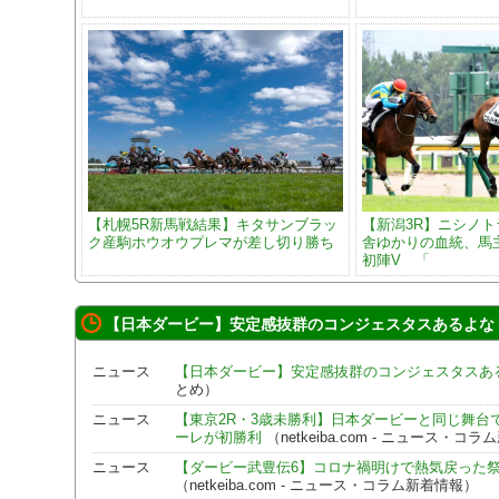
【札幌5R新馬戦結果】キタサンブラッ
【新潟3R】ニシノ
ク産駒ホウオウプレマが差し切り勝ち
舎ゆかりの血統、馬
初陣V 「
【日本ダービー】安定感抜群のコンジェスタスあるよな
ニュース
【日本ダービー】安定感抜群のコンジェスタスあ
とめ）
ニュース
【東京2R・3歳未勝利】日本ダービーと同じ舞台で
ーレが初勝利
（netkeiba.com - ニュース・コ
ニュース
【ダービー武豊伝6】コロナ禍明けで熱気戻った祭
（netkeiba.com - ニュース・コラム新着情報）