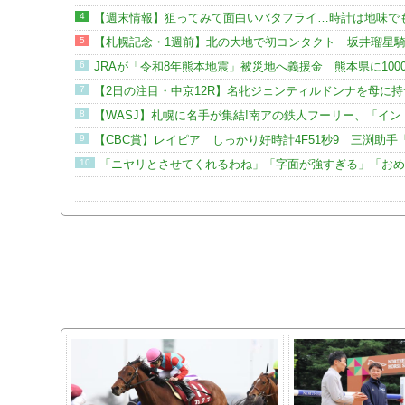
4
【週末情報】狙ってみて面白いバタフライ…時計は地味で
5
【札幌記念・1週前】北の大地で初コンタクト 坂井瑠星
6
JRAが「令和8年熊本地震」被災地へ義援金 熊本県に100
7
【2日の注目・中京12R】名牝ジェンティルドンナを母に
8
【WASJ】札幌に名手が集結!南アの鉄人フーリー、「イ
9
【CBC賞】レイピア しっかり好時計4F51秒9 三渕助
10
「ニヤリとさせてくれるわね」「字面が強すぎる」「おめ