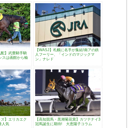
【WASJ】札幌に名手が集結!南アの鉄
気配】武豊騎手騎
人フーリー、「インドのマジックマ
レスは函館から輸
ン」ナレド
ッズ】エリカエク
【高知競馬・黒潮菊花賞】カツテナイ3
番人気
冠馬誕生に期待! 大恵陽子コラム