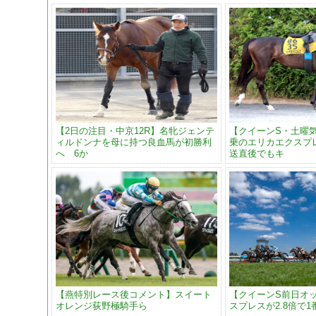
【2日の注目・中京12R】名牝ジェンテ
【クイーンS・土曜
ィルドンナを母に持つ良血馬が初勝利
乗のエリカエクスプ
へ 6か
送直後でもキ
【燕特別レース後コメント】スイート
【クイーンS前日オ
オレンジ荻野極騎手ら
スプレスが2.8倍で1