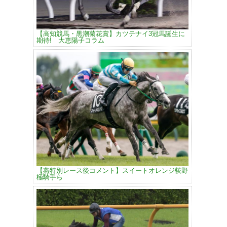
【高知競馬・黒潮菊花賞】カツテナイ3冠馬誕生に
期待! 大恵陽子コラム
【燕特別レース後コメント】スイートオレンジ荻野
極騎手ら