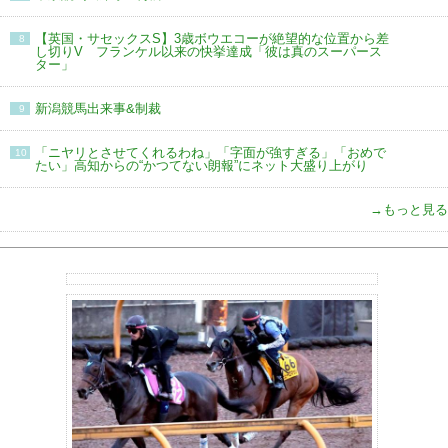
【英国・サセックスS】3歳ボウエコーが絶望的な位置から差
8
し切りV フランケル以来の快挙達成「彼は真のスーパース
ター」
新潟競馬出来事&制裁
9
「ニヤリとさせてくれるわね」「字面が強すぎる」「おめで
10
たい」高知からの“かつてない朗報”にネット大盛り上がり
→もっと見る