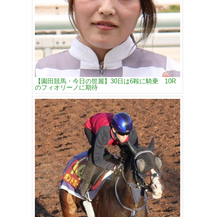
【園田競馬・今日の世麗】30日は6鞍に騎乗 10R
のフィオリーノに期待