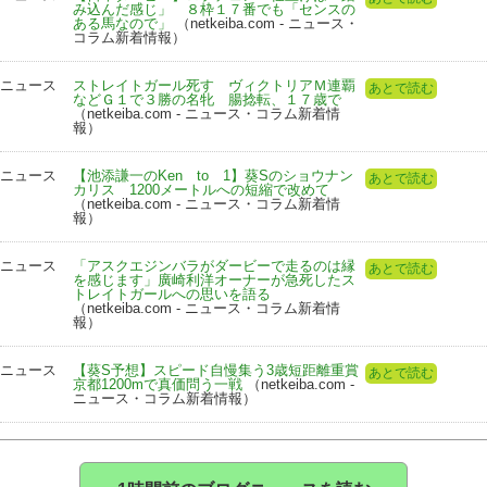
み込んだ感じ」 ８枠１７番でも「センスの
ある馬なので」
（netkeiba.com - ニュース・
コラム新着情報）
ニュース
ストレイトガール死す ヴィクトリアＭ連覇
あとで読む
などＧ１で３勝の名牝 腸捻転、１７歳で
（netkeiba.com - ニュース・コラム新着情
報）
ニュース
【池添謙一のKen to 1】葵Sのショウナン
あとで読む
カリス 1200メートルへの短縮で改めて
（netkeiba.com - ニュース・コラム新着情
報）
ニュース
「アスクエジンバラがダービーで走るのは縁
あとで読む
を感じます」廣崎利洋オーナーが急死したス
トレイトガールへの思いを語る
（netkeiba.com - ニュース・コラム新着情
報）
ニュース
【葵S予想】スピード自慢集う3歳短距離重賞
あとで読む
京都1200mで真価問う一戦
（netkeiba.com -
ニュース・コラム新着情報）