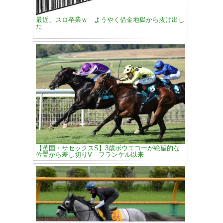
最近、スロ卒業ｗ ようやく借金地獄から抜け出し
た
【英国・サセックスS】3歳ボウエコーが絶望的な
位置から差し切りV フランケル以来