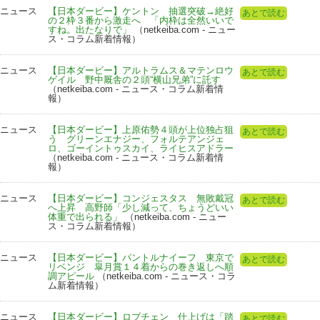
ニュース
【日本ダービー】ケントン 抽選突破→絶好
あとで読む
の２枠３番から激走へ 「内枠は全然いいで
すね。出たなりで」
（netkeiba.com - ニュー
ス・コラム新着情報）
ニュース
【日本ダービー】アルトラムス＆マテンロウ
あとで読む
ゲイル 野中厩舎の２頭“横山兄弟”に託す
（netkeiba.com - ニュース・コラム新着情
報）
ニュース
【日本ダービー】上原佑勢４頭が上位独占狙
あとで読む
う グリーンエナジー、フォルテアンジェ
ロ、ゴーイントゥスカイ、ライヒスアドラー
（netkeiba.com - ニュース・コラム新着情
報）
ニュース
【日本ダービー】コンジェスタス 無敗戴冠
あとで読む
へ上昇 高野師「少し減って、ちょうどいい
体重で出られる」
（netkeiba.com - ニュー
ス・コラム新着情報）
ニュース
【日本ダービー】パントルナイーフ 東京で
あとで読む
リベンジ 皐月賞１４着からの巻き返しへ順
調アピール
（netkeiba.com - ニュース・コラ
ム新着情報）
ニュース
【日本ダービー】ロブチェン 仕上げは「踏
あとで読む