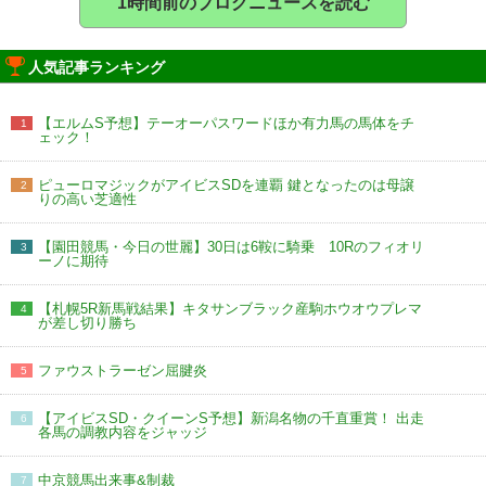
1時間前のブログニュースを読む
人気記事ランキング
【エルムS予想】テーオーパスワードほか有力馬の馬体をチ
1
ェック！
ピューロマジックがアイビスSDを連覇 鍵となったのは母譲
2
りの高い芝適性
【園田競馬・今日の世麗】30日は6鞍に騎乗 10Rのフィオリ
3
ーノに期待
【札幌5R新馬戦結果】キタサンブラック産駒ホウオウプレマ
4
が差し切り勝ち
ファウストラーゼン屈腱炎
5
【アイビスSD・クイーンS予想】新潟名物の千直重賞！ 出走
6
各馬の調教内容をジャッジ
中京競馬出来事&制裁
7