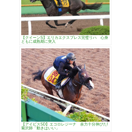
【クイーンS】エリカエクスプレス完璧リハ 心身
ともに成熟期に突入
【アイビスSD】エコロレジーナ 余力十分伸びた!
菊沢師「動きはいい」