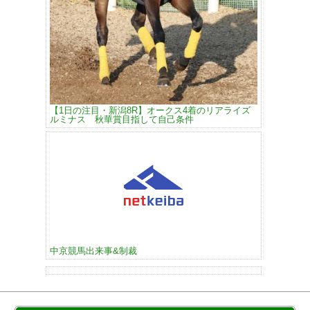
【1日の注目・新潟8R】オークス4着のリアライズ
ルミナス 秋華賞目指して自己条件
中京競馬出来事&制裁