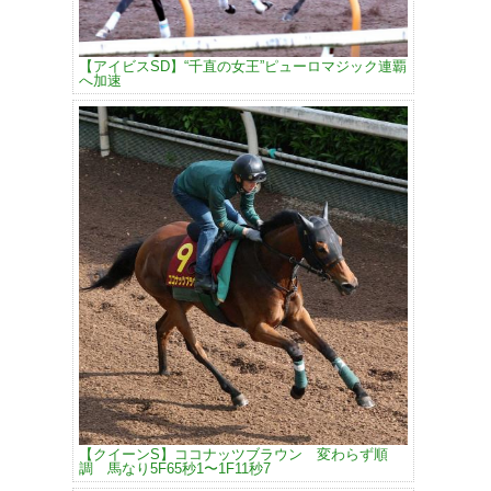
【アイビスSD】“千直の女王”ピューロマジック連覇
へ加速
【クイーンS】ココナッツブラウン 変わらず順
調 馬なり5F65秒1〜1F11秒7