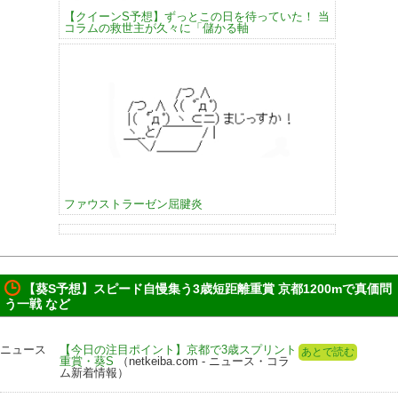
【クイーンS予想】ずっとこの日を待っていた！ 当
コラムの救世主が久々に「儲かる軸
ファウストラーゼン屈腱炎
【葵S予想】スピード自慢集う3歳短距離重賞 京都1200mで真価問
う一戦 など
ニュース
【今日の注目ポイント】京都で3歳スプリント
あとで読む
重賞・葵S
（netkeiba.com - ニュース・コラ
ム新着情報）