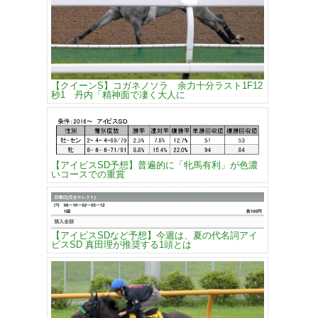
【クイーンS】コガネノソラ 余力十分ラスト1F12
秒1 丹内「精神面で凄く大人に
【アイビスSD予想】普遍的に「牝馬有利」が色濃
いコースでの重賞
【アイビスSDなど予想】今週は、夏の代名詞アイ
ビスSD 真田理が推奨する1頭とは