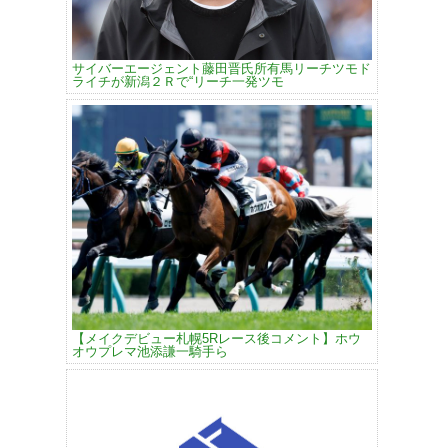
サイバーエージェント藤田晋氏所有馬リーチツモド
ライチが新潟２Ｒで“リーチ一発ツモ
【メイクデビュー札幌5Rレース後コメント】ホウ
オウプレマ池添謙一騎手ら