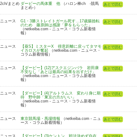
2ch/まとめ
ダービーの馬体重 他
（ハロン棒ch -競馬
あとで読む
まとめ-）
ニュース
G1・3勝ストレイトガール死す…17歳腸捻転
あとで読む
のため 藤原師は感謝「夢をもらった」
（netkeiba.com - ニュース・コラム新着情
報）
ニュース
【葵S】ミスターX 得意距離に戻ってタマモ
あとで読む
イカロスが奮起
（netkeiba.com - ニュース・
コラム新着情報）
ニュース
【ダービー】(12)アスクエジンバラ 岩田康
あとで読む
不安なし「あとは最高の結果を出すだけ」
（netkeiba.com - ニュース・コラム新着情
報）
ニュース
【ダービー】(4)アルトラムス 変わり身に期
あとで読む
待 野中師「東京の方がいい」
（netkeiba.com - ニュース・コラム新着情
報）
ニュース
東京競馬場・馬場情報
（netkeiba.com - ニュ
あとで読む
ース・コラム新着情報）
ニュース
【ダービー】(3)ケントン 戦法決めず自在
あとで読む