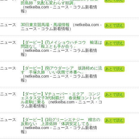
田島師「気配も変わらず順調」
（netkeiba.com - ニュース・コラム新着情
報）
ニュース
30日東京競馬場・馬場情報
（netkeiba.com -
あとで読む
ニュース・コラム新着情報）
ニュース
【ダービー】(7)メイショウハチコウ 輸送は
あとで読む
問題なし「鞍上とも手が合う」
（netkeiba.com - ニュース・コラム新着情
報）
ニュース
【ダービー】(9)アウダーシア 坂路軽めに流
あとで読む
す 手塚久師「いい状態で本番へ」
（netkeiba.com - ニュース・コラム新着情
報）
ニュース
【ダービー】Vチューバー・エクア コンジ
あとで読む
ェスタス父子3代制覇だ! 春覚醒コントレイ
ル産駒に乗る
（netkeiba.com - ニュース・コ
ラム新着情報）
ニュース
【ダービー】(16)グリーンエナジー 稽古の
あとで読む
反動ない 上原佑師「体調安定してる」
（netkeiba.com - ニュース・コラム新着情
報）