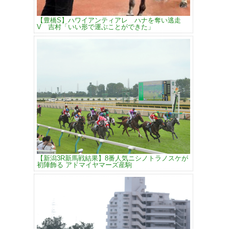
【豊橋S】ハワイアンティアレ ハナを奪い逃走
V 吉村「いい形で運ぶことができた」
【新潟3R新馬戦結果】8番人気ニシノトラノスケが
初陣飾る アドマイヤマーズ産駒