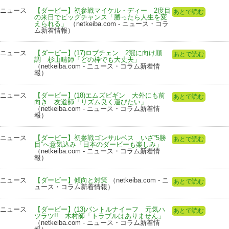
ニュース
【ダービー】初参戦マイケル・ディー 2度目
あとで読む
の来日でビッグチャンス「勝ったら人生を変
えられる」
（netkeiba.com - ニュース・コラ
ム新着情報）
ニュース
【ダービー】(17)ロブチェン 2冠に向け順
あとで読む
調 杉山晴師「どの枠でも大丈夫」
（netkeiba.com - ニュース・コラム新着情
報）
ニュース
【ダービー】(18)エムズビギン 大外にも前
あとで読む
向き 友道師「リズム良く運びたい」
（netkeiba.com - ニュース・コラム新着情
報）
ニュース
【ダービー】初参戦ゴンサルベス いざ“5勝
あとで読む
目”へ意気込み「日本のダービーも楽しみ」
（netkeiba.com - ニュース・コラム新着情
報）
ニュース
【ダービー】傾向と対策
（netkeiba.com - ニ
あとで読む
ュース・コラム新着情報）
ニュース
【ダービー】(13)パントルナイーフ 元気ハ
あとで読む
ツラツ!! 木村師「トラブルはありません」
（netkeiba.com - ニュース・コラム新着情