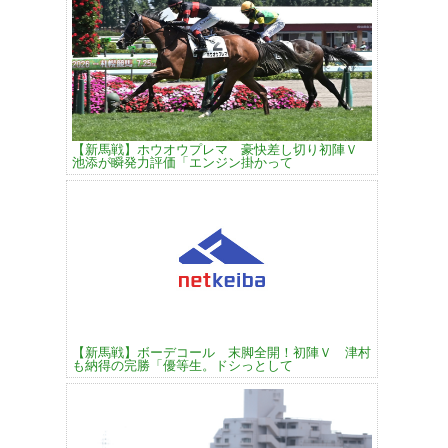
【新馬戦】ホウオウプレマ 豪快差し切り初陣Ｖ
池添が瞬発力評価「エンジン掛かって
【新馬戦】ボーデコール 末脚全開！初陣Ｖ 津村
も納得の完勝「優等生。ドシっとして