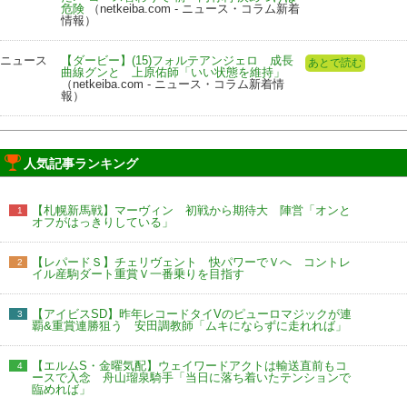
危険
（netkeiba.com - ニュース・コラム新着
情報）
ニュース
【ダービー】(15)フォルテアンジェロ 成長
あとで読む
曲線グンと 上原佑師「いい状態を維持」
（netkeiba.com - ニュース・コラム新着情
報）
人気記事ランキング
【札幌新馬戦】マーヴィン 初戦から期待大 陣営「オンと
1
オフがはっきりしている」
【レパードＳ】チェリヴェント 快パワーでＶへ コントレ
2
イル産駒ダート重賞Ｖ一番乗りを目指す
【アイビスSD】昨年レコードタイVのピューロマジックが連
3
覇&重賞連勝狙う 安田調教師「ムキにならずに走れれば」
【エルムS・金曜気配】ウェイワードアクトは輸送直前もコ
4
ースで入念 舟山瑠泉騎手「当日に落ち着いたテンションで
臨めれば」