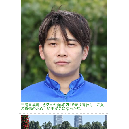
三浦皇成騎手が2日の新潟12Rで乗り替わり 左足
の負傷のため 騎手変更になった馬