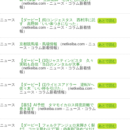
（netkeiba.com - ニュース・コラム新着情
報）
ニュース
【ダービー】(6)コンジェスタス 西村淳に託
あとで読む
す 高野師「いい体つきになった」
（netkeiba.com - ニュース・コラム新着情
報）
ニュース
京都競馬場・馬場情報
（netkeiba.com - ニュ
あとで読む
ース・コラム新着情報）
ニュース
【ダービー】(10)ジャスティンビスタ 久々
あとで読む
実戦も自信「当日のメンタルが大事」
（netkeiba.com - ニュース・コラム新着情
報）
ニュース
【ダービー】(1)ライヒスアドラー 逆転Vへ
あとで読む
佐々木「いい枠を引けた」
（netkeiba.com -
ニュース・コラム新着情報）
ニュース
【葵S】AI予想 タマモイカロス得意距離で
あとで読む
巻き返す
（netkeiba.com - ニュース・コラム
新着情報）
ニュース
【ダービー】フォルテアンジェロ末脚さく裂
あとで読む
だ! コース替わりで“前・内有利”決めつけは