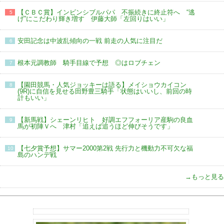
【ＣＢＣ賞】インビンシブルパパ 不振続きに終止符へ “逃
5
げ”にこだわり輝き増す 伊藤大師「左回りはいい」
安田記念は中波乱傾向の一戦 前走の人気に注目だ
6
根本元調教師 騎手目線で予想 ◎はロブチェン
7
【園田競馬・人気ジョッキーは語る】メイショウカイコン
8
(9R)に自信を見せる田野豊三騎手「状態はいいし、前回の時
計もいい」
【新馬戦】シェーンリヒト 好調エフフォーリア産駒の良血
9
馬が初陣Ｖへ 津村「追えば追うほど伸びそうです」
【七夕賞予想】サマー2000第2戦 先行力と機動力不可欠な福
10
島のハンデ戦
→もっと見る