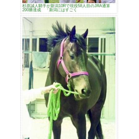
杉原誠人騎手が新潟10Rで現役58人目のJRA通算
200勝達成 「新潟にはすごく