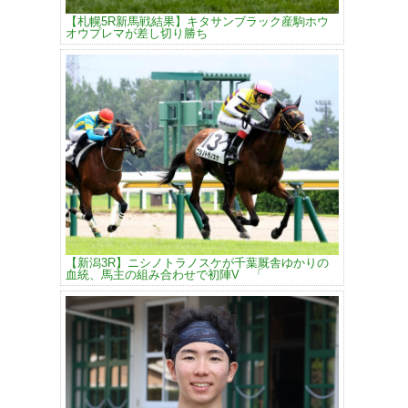
【札幌5R新馬戦結果】キタサンブラック産駒ホウ
オウプレマが差し切り勝ち
【新潟3R】ニシノトラノスケが千葉厩舎ゆかりの
血統、馬主の組み合わせで初陣V 「