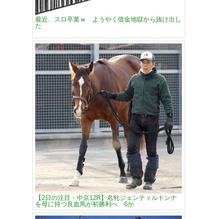
最近、スロ卒業ｗ ようやく借金地獄から抜け出し
た
【2日の注目・中京12R】名牝ジェンティルドンナ
を母に持つ良血馬が初勝利へ 6か