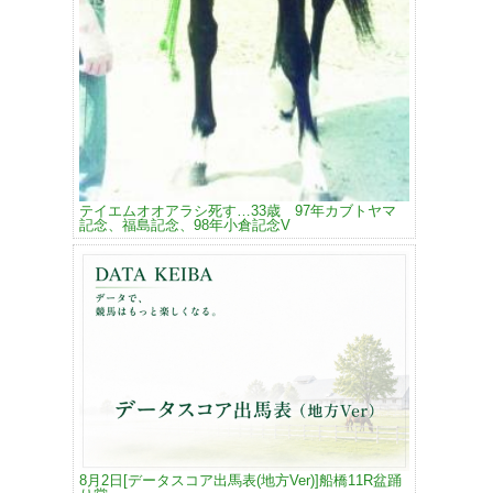
テイエムオオアラシ死す…33歳 97年カブトヤマ
記念、福島記念、98年小倉記念V
8月2日[データスコア出馬表(地方Ver)]船橋11R盆踊