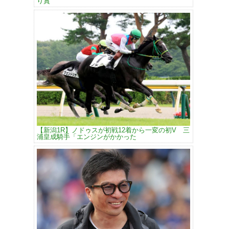
り賞
【新潟1R】ノドゥスが初戦12着から一変の初V 三
浦皇成騎手「エンジンがかかった