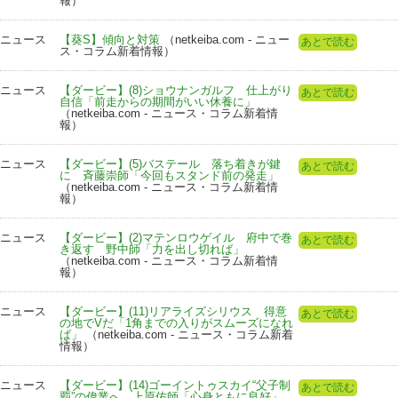
報）
ニュース
【葵S】傾向と対策
（netkeiba.com - ニュー
あとで読む
ス・コラム新着情報）
ニュース
【ダービー】(8)ショウナンガルフ 仕上がり
あとで読む
自信「前走からの期間がいい休養に」
（netkeiba.com - ニュース・コラム新着情
報）
ニュース
【ダービー】(5)バステール 落ち着きが鍵
あとで読む
に 斉藤崇師「今回もスタンド前の発走」
（netkeiba.com - ニュース・コラム新着情
報）
ニュース
【ダービー】(2)マテンロウゲイル 府中で巻
あとで読む
き返す 野中師「力を出し切れば」
（netkeiba.com - ニュース・コラム新着情
報）
ニュース
【ダービー】(11)リアライズシリウス 得意
あとで読む
の地でVだ「1角までの入りがスムーズになれ
ば」
（netkeiba.com - ニュース・コラム新着
情報）
ニュース
【ダービー】(14)ゴーイントゥスカイ“父子制
あとで読む
覇”の偉業へ 上原佑師「心身ともに良好」