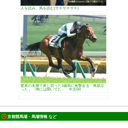
人を読み、馬を読む(サチサチサチ)
驚異の末脚で差し切った3歳馬に衝撃走る「鳥肌立
った」「噂には聞いてた」 中京6R
京都競馬場・馬場情報 など