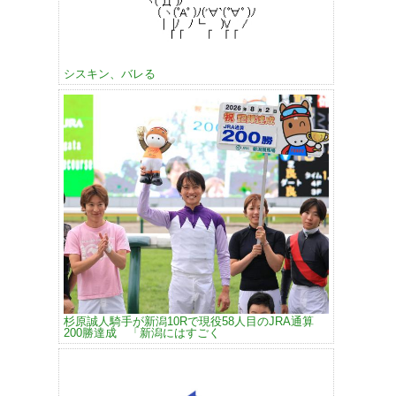
シスキン、バレる
杉原誠人騎手が新潟10Rで現役58人目のJRA通算
200勝達成 「新潟にはすごく