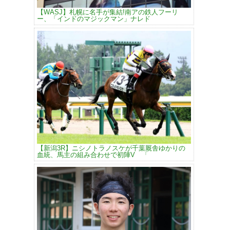
【WASJ】札幌に名手が集結!南アの鉄人フーリ
ー、「インドのマジックマン」ナレド
【新潟3R】ニシノトラノスケが千葉厩舎ゆかりの
血統、馬主の組み合わせで初陣V 「