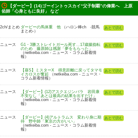
【ダービー】(14)ゴーイントゥスカイ“父子制覇”の偉業へ 上原
佑師「心身ともに良好」 など
2ch/まとめ
ダービーの馬体重 他
（ハロン棒ch -競馬
あとで読む
まとめ-）
ニュース
G1・3勝ストレイトガール死す…17歳腸捻転
あとで読む
のため 藤原師は感謝「夢をもらった」
（netkeiba.com - ニュース・コラム新着情
報）
ニュース
【葵S】ミスターX 得意距離に戻ってタマモ
あとで読む
イカロスが奮起
（netkeiba.com - ニュース・
コラム新着情報）
ニュース
【ダービー】(12)アスクエジンバラ 岩田康
あとで読む
不安なし「あとは最高の結果を出すだけ」
（netkeiba.com - ニュース・コラム新着情
報）
ニュース
【ダービー】(4)アルトラムス 変わり身に期
あとで読む
待 野中師「東京の方がいい」
（netkeiba.com - ニュース・コラム新着情
報）