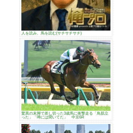
人を読み、馬を読む(サチサチサチ)
驚異の末脚で差し切った3歳馬に衝撃走る「鳥肌立
った」「噂には聞いてた」 中京6R