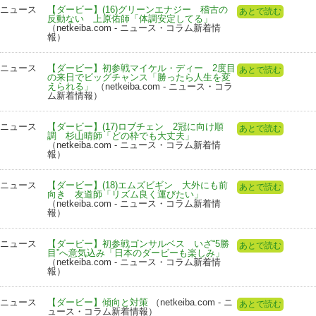
ニュース
【ダービー】(16)グリーンエナジー 稽古の
あとで読む
反動ない 上原佑師「体調安定してる」
（netkeiba.com - ニュース・コラム新着情
報）
ニュース
【ダービー】初参戦マイケル・ディー 2度目
あとで読む
の来日でビッグチャンス「勝ったら人生を変
えられる」
（netkeiba.com - ニュース・コラ
ム新着情報）
ニュース
【ダービー】(17)ロブチェン 2冠に向け順
あとで読む
調 杉山晴師「どの枠でも大丈夫」
（netkeiba.com - ニュース・コラム新着情
報）
ニュース
【ダービー】(18)エムズビギン 大外にも前
あとで読む
向き 友道師「リズム良く運びたい」
（netkeiba.com - ニュース・コラム新着情
報）
ニュース
【ダービー】初参戦ゴンサルベス いざ“5勝
あとで読む
目”へ意気込み「日本のダービーも楽しみ」
（netkeiba.com - ニュース・コラム新着情
報）
ニュース
【ダービー】傾向と対策
（netkeiba.com - ニ
あとで読む
ュース・コラム新着情報）