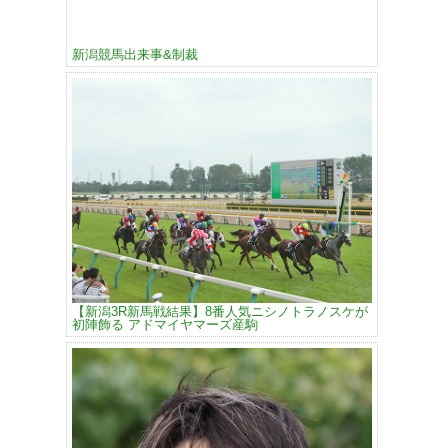
新潟競馬出来事&制裁
【新潟3R新馬戦結果】8番人気ニシノトラノスケが
初陣飾る アドマイヤマーズ産駒