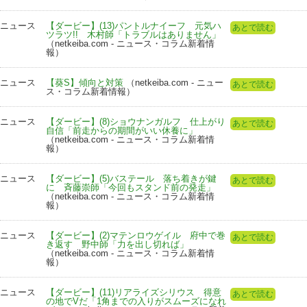
ニュース
【ダービー】(13)パントルナイーフ 元気ハ
あとで読む
ツラツ!! 木村師「トラブルはありません」
（netkeiba.com - ニュース・コラム新着情
報）
ニュース
【葵S】傾向と対策
（netkeiba.com - ニュー
あとで読む
ス・コラム新着情報）
ニュース
【ダービー】(8)ショウナンガルフ 仕上がり
あとで読む
自信「前走からの期間がいい休養に」
（netkeiba.com - ニュース・コラム新着情
報）
ニュース
【ダービー】(5)バステール 落ち着きが鍵
あとで読む
に 斉藤崇師「今回もスタンド前の発走」
（netkeiba.com - ニュース・コラム新着情
報）
ニュース
【ダービー】(2)マテンロウゲイル 府中で巻
あとで読む
き返す 野中師「力を出し切れば」
（netkeiba.com - ニュース・コラム新着情
報）
ニュース
【ダービー】(11)リアライズシリウス 得意
あとで読む
の地でVだ「1角までの入りがスムーズになれ