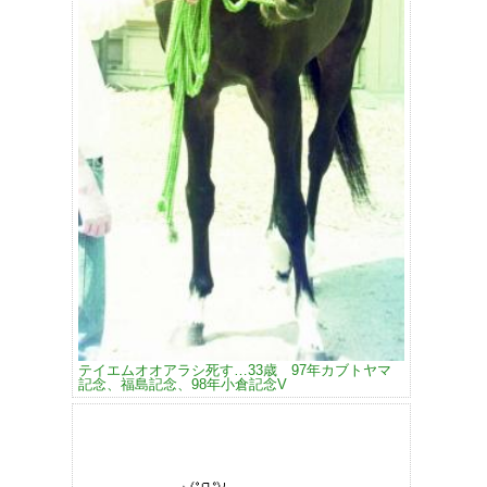
テイエムオオアラシ死す…33歳 97年カブトヤマ
記念、福島記念、98年小倉記念V