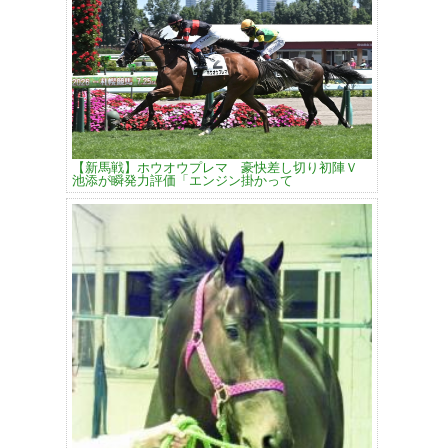
【新馬戦】ホウオウプレマ 豪快差し切り初陣Ｖ
池添が瞬発力評価「エンジン掛かって