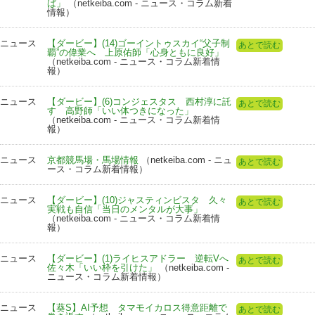
ば」
（netkeiba.com - ニュース・コラム新着
情報）
ニュース
【ダービー】(14)ゴーイントゥスカイ“父子制
あとで読む
覇”の偉業へ 上原佑師「心身ともに良好」
（netkeiba.com - ニュース・コラム新着情
報）
ニュース
【ダービー】(6)コンジェスタス 西村淳に託
あとで読む
す 高野師「いい体つきになった」
（netkeiba.com - ニュース・コラム新着情
報）
ニュース
京都競馬場・馬場情報
（netkeiba.com - ニュ
あとで読む
ース・コラム新着情報）
ニュース
【ダービー】(10)ジャスティンビスタ 久々
あとで読む
実戦も自信「当日のメンタルが大事」
（netkeiba.com - ニュース・コラム新着情
報）
ニュース
【ダービー】(1)ライヒスアドラー 逆転Vへ
あとで読む
佐々木「いい枠を引けた」
（netkeiba.com -
ニュース・コラム新着情報）
ニュース
【葵S】AI予想 タマモイカロス得意距離で
あとで読む