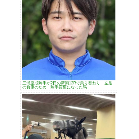
三浦皇成騎手が2日の新潟12Rで乗り替わり 左足
の負傷のため 騎手変更になった馬