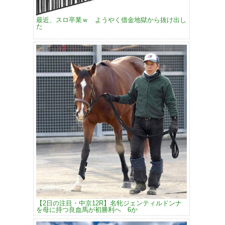
最近、スロ卒業ｗ ようやく借金地獄から抜け出し
た
【2日の注目・中京12R】名牝ジェンティルドンナ
を母に持つ良血馬が初勝利へ 6か