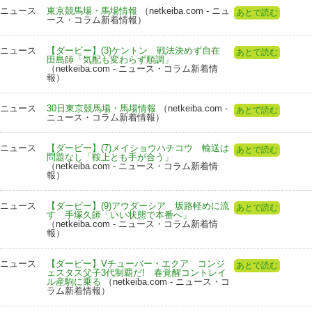
ニュース
東京競馬場・馬場情報
（netkeiba.com - ニュ
あとで読む
ース・コラム新着情報）
ニュース
【ダービー】(3)ケントン 戦法決めず自在
あとで読む
田島師「気配も変わらず順調」
（netkeiba.com - ニュース・コラム新着情
報）
ニュース
30日東京競馬場・馬場情報
（netkeiba.com -
あとで読む
ニュース・コラム新着情報）
ニュース
【ダービー】(7)メイショウハチコウ 輸送は
あとで読む
問題なし「鞍上とも手が合う」
（netkeiba.com - ニュース・コラム新着情
報）
ニュース
【ダービー】(9)アウダーシア 坂路軽めに流
あとで読む
す 手塚久師「いい状態で本番へ」
（netkeiba.com - ニュース・コラム新着情
報）
ニュース
【ダービー】Vチューバー・エクア コンジ
あとで読む
ェスタス父子3代制覇だ! 春覚醒コントレイ
ル産駒に乗る
（netkeiba.com - ニュース・コ
ラム新着情報）