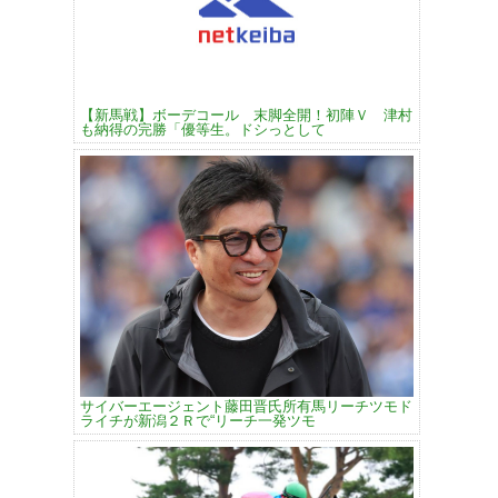
【新馬戦】ボーデコール 末脚全開！初陣Ｖ 津村
も納得の完勝「優等生。ドシっとして
サイバーエージェント藤田晋氏所有馬リーチツモド
ライチが新潟２Ｒで“リーチ一発ツモ