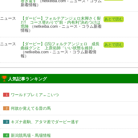
巻き返す
（netkeiba.com - ニュース・コラム
新着情報）
ニュース
【ダービー】フォルテアンジェロ末脚さく裂
あとで読む
だ! コース替わりで“前・内有利”決めつけは
危険
（netkeiba.com - ニュース・コラム新着
情報）
ニュース
【ダービー】(15)フォルテアンジェロ 成長
あとで読む
曲線グンと 上原佑師「いい状態を維持」
（netkeiba.com - ニュース・コラム新着情
報）
人気記事ランキング
ワールドプレミア←こいつ
1
何故か覚えてる昔の馬
2
キズナ産駒、アタマ差でダービー逃す
3
新潟競馬場・馬場情報
4