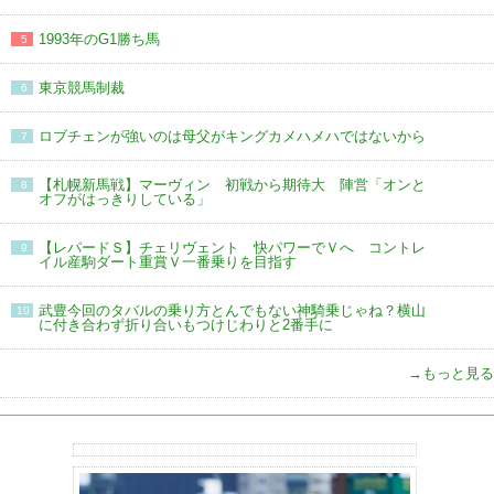
1993年のG1勝ち馬
5
東京競馬制裁
6
ロブチェンが強いのは母父がキングカメハメハではないから
7
【札幌新馬戦】マーヴィン 初戦から期待大 陣営「オンと
8
オフがはっきりしている」
【レパードＳ】チェリヴェント 快パワーでＶへ コントレ
9
イル産駒ダート重賞Ｖ一番乗りを目指す
武豊今回のタバルの乗り方とんでもない神騎乗じゃね？横山
10
に付き合わず折り合いもつけじわりと2番手に
→もっと見る