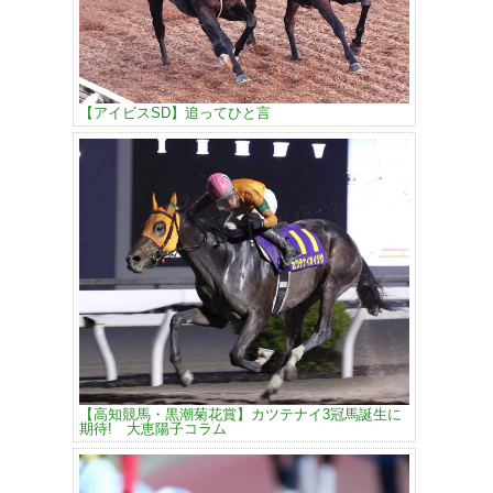
【アイビスSD】追ってひと言
【高知競馬・黒潮菊花賞】カツテナイ3冠馬誕生に
期待! 大恵陽子コラム