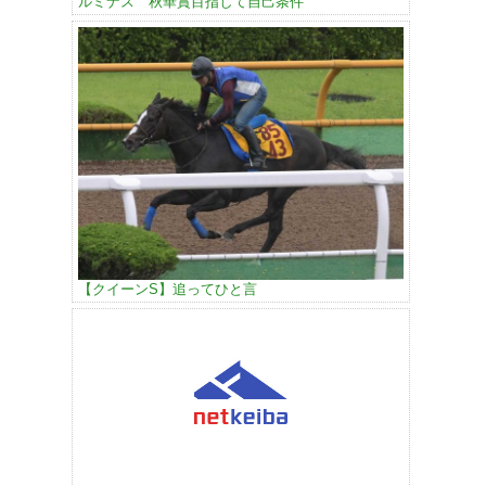
ルミナス 秋華賞目指して自己条件
【クイーンS】追ってひと言