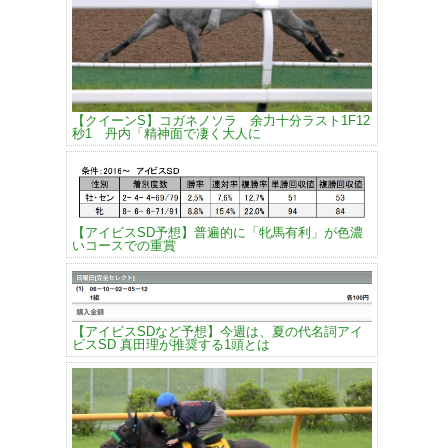
【クイーンS】コガネノソラ 余力十分ラスト1F12
秒1 丹内「精神面で凄く大人に
【アイビスSD予想】普遍的に「牝馬有利」が色濃
いコースでの重賞
【アイビスSDなど予想】今週は、夏の代名詞アイ
ビスSD 真田理が推奨する1頭とは