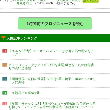
あとで読む
発表される
（ハロン棒ch -競馬まとめ-）
1時間前のブログニュースを読む
人気記事ランキング
【エルムS予想】テーオーパスワードほか有力馬の馬体をチ
1
ェック！
ピューロマジックがアイビスSDを連覇 鍵となったのは母譲
2
りの高い芝適性
【園田競馬・今日の世麗】30日は6鞍に騎乗 10Rのフィオリ
3
ーノに期待
中京競馬出来事&制裁
4
【英国・サセックスS】3歳ボウエコーが絶望的な位置から差
5
し切りV フランケル以来の快挙達成「彼は真のスーパース