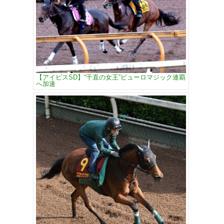
【アイビスSD】“千直の女王”ピューロマジック連覇
へ加速