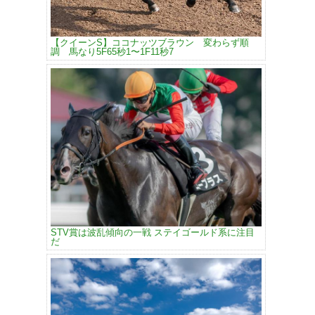
【クイーンS】ココナッツブラウン 変わらず順
調 馬なり5F65秒1〜1F11秒7
STV賞は波乱傾向の一戦 ステイゴールド系に注目
だ