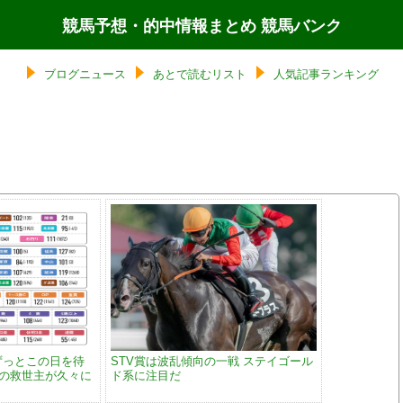
競馬予想・的中情報まとめ 競馬バンク
ブログニュース
あとで読むリスト
人気記事ランキング
ずっとこの日を待
STV賞は波乱傾向の一戦 ステイゴール
ムの救世主が久々に
ド系に注目だ