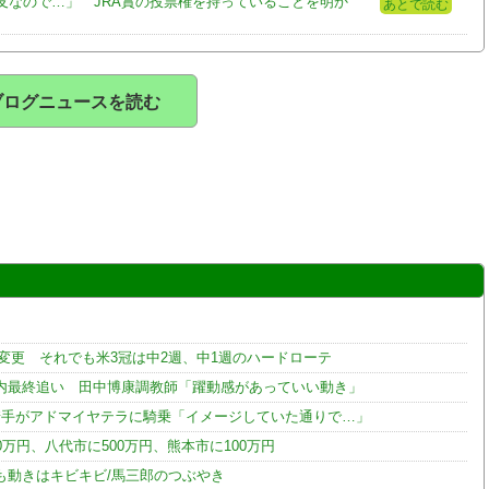
友なので…」 JRA賞の投票権を持っていることを明か
あとで読む
ブログニュースを読む
変更 それでも米3冠は中2週、中1週のハードローテ
内最終追い 田中博康調教師「躍動感があっていい動き」
騎手がアドマイヤテラに騎乗「イメージしていた通りで…」
0万円、八代市に500万円、熊本市に100万円
も動きはキビキビ/馬三郎のつぶやき