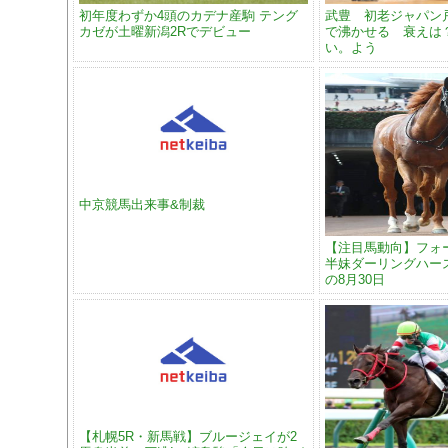
初年度わずか4頭のカデナ産駒 テング
武豊 初老ジャパン戸
カゼが土曜新潟2Rでデビュー
で沸かせる 衰えは
い。よう
中京競馬出来事&制裁
【注目馬動向】フォ
半妹ダーリングハー
の8月30日
【札幌5R・新馬戦】ブルージェイが2