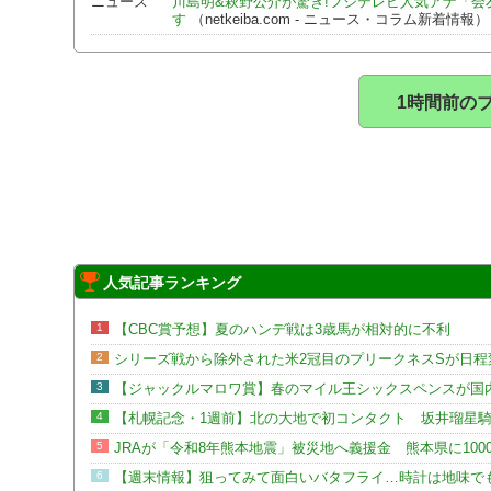
ニュース
川島明&萩野公介が驚き!フジテレビ人気アナ「会
す
（netkeiba.com - ニュース・コラム新着情報）
1時間前の
人気記事ランキング
1
【CBC賞予想】夏のハンデ戦は3歳馬が相対的に不利
2
シリーズ戦から除外された米2冠目のプリークネスSが日程
3
【ジャックルマロワ賞】春のマイル王シックスペンスが国
4
【札幌記念・1週前】北の大地で初コンタクト 坂井瑠星
5
JRAが「令和8年熊本地震」被災地へ義援金 熊本県に100
6
【週末情報】狙ってみて面白いバタフライ…時計は地味で