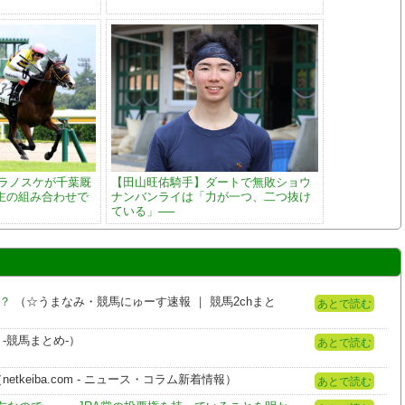
トラノスケが千葉厩
【田山旺佑騎手】ダートで無敗ショウ
主の組み合わせで
ナンバンライは「力が一つ、二つ抜け
ている」──
？
（☆うまなみ・競馬にゅーす速報 ｜ 競馬2chまと
あとで読む
-競馬まとめ-）
あとで読む
netkeiba.com - ニュース・コラム新着情報）
あとで読む