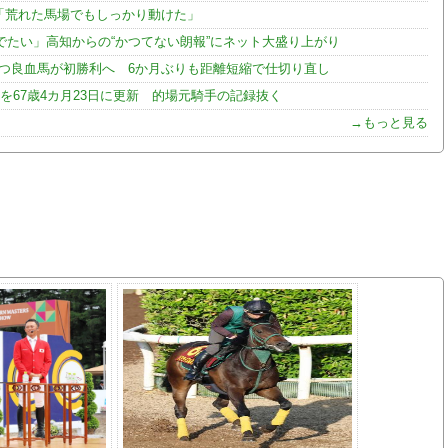
手「荒れた馬場でもしっかり動けた」
たい」高知からの“かつてない朗報”にネット大盛り上がり
持つ良血馬が初勝利へ 6か月ぶりも距離短縮で仕切り直し
67歳4カ月23日に更新 的場元騎手の記録抜く
→もっと見る