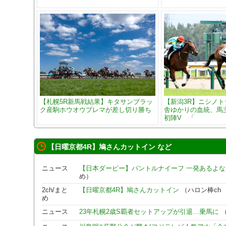
【札幌5R新馬戦結果】キタサンブラッ
【新潟3R】ニシノ
ク産駒ホウオウプレマが差し切り勝ち
舎ゆかりの血統、馬
初陣V 「
【日曜京都4R】鳩さんカットイン など
ニュース
【日本ダービー】パントルナイーフ 一発あるよな
め）
2ch/まと
【日曜京都4R】鳩さんカットイン
（ハロン棒ch 
め
ニュース
23年札幌2歳S覇者セットアップが引退…乗馬に
（