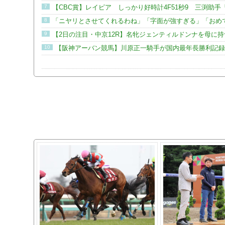
7
【CBC賞】レイピア しっかり好時計4F51秒9 三渕助
8
「ニヤリとさせてくれるわね」「字面が強すぎる」「おめで
9
【2日の注目・中京12R】名牝ジェンティルドンナを母に
10
【阪神アーバン競馬】川原正一騎手が国内最年長勝利記録を