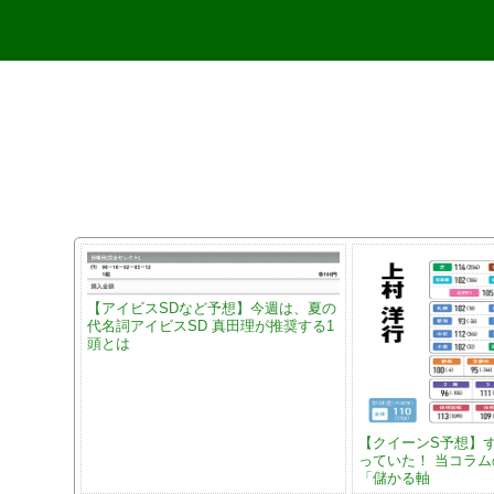
【アイビスSDなど予想】今週は、夏の
代名詞アイビスSD 真田理が推奨する1
頭とは
【クイーンS予想】
っていた！ 当コラ
「儲かる軸