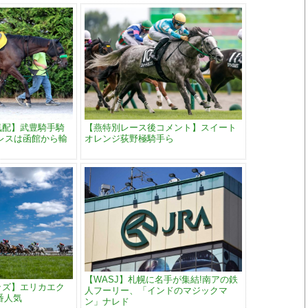
気配】武豊騎手騎
【燕特別レース後コメント】スイート
レスは函館から輸
オレンジ荻野極騎手ら
【WASJ】札幌に名手が集結!南アの鉄
ッズ】エリカエク
人フーリー、「インドのマジックマ
番人気
ン」ナレド