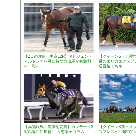
【2日の注目・中京12R】名牝ジェンテ
【クイーンS・土曜
ィルドンナを母に持つ良血馬が初勝利
乗のエリカエクスプ
へ 6か
送直後でもキ
【高知競馬・黒潮菊花賞】カツテナイ3
【クイーンS前日オ
冠馬誕生に期待! 大恵陽子コラム
スプレスが2.8倍で1