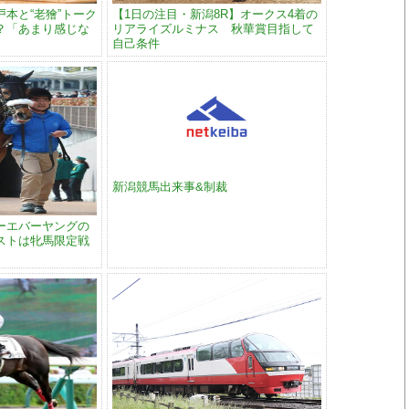
本と“老獪”トーク
【1日の注目・新潟8R】オークス4着の
？「あまり感じな
リアライズルミナス 秋華賞目指して
自己条件
新潟競馬出来事&制裁
ーエバーヤングの
ストは牝馬限定戦