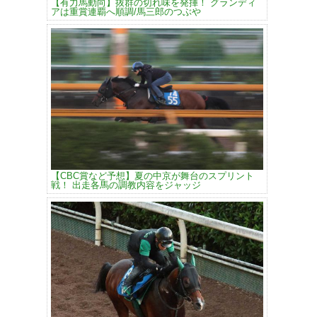
【有力馬動向】抜群の切れ味を発揮！ グランディ
アは重賞連覇へ順調/馬三郎のつぶや
【CBC賞など予想】夏の中京が舞台のスプリント
戦！ 出走各馬の調教内容をジャッジ