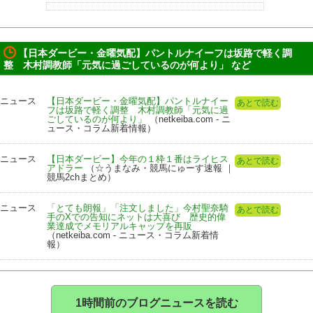
【日本ダービー・金曜気配】パントルナイーフは坂路で軽く調
整 木村調教師「元気に過ごしているのが何より」 など
ニュース
【日本ダービー・金曜気配】パントルナイー
あとで読む
フは坂路で軽く調整 木村調教師「元気に過
ごしているのが何より」
（netkeiba.com - ニ
ュース・コラム新着情報）
ニュース
【日本ダービー】今年の１枠１番はライヒス
あとで読む
アドラー
（☆うまなみ・競馬にゅーす速報 ｜
競馬2chまとめ）
ニュース
「とても朗報」「注文しました」今村聖奈騎
あとで読む
手のXでの告知にネットは大喜び 歴史的偉
業達成でメモリアルキャップを再販
（netkeiba.com - ニュース・コラム新着情
報）
1時間前のブログニュースを読む