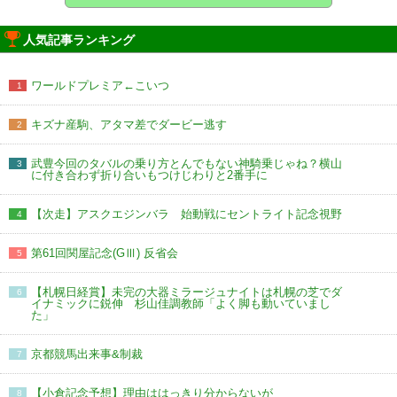
人気記事ランキング
ワールドプレミア←こいつ
1
キズナ産駒、アタマ差でダービー逃す
2
武豊今回のタバルの乗り方とんでもない神騎乗じゃね？横山
3
に付き合わず折り合いもつけじわりと2番手に
【次走】アスクエジンバラ 始動戦にセントライト記念視野
4
第61回関屋記念(GⅢ) 反省会
5
【札幌日経賞】未完の大器ミラージュナイトは札幌の芝でダ
6
イナミックに鋭伸 杉山佳調教師「よく脚も動いていまし
た」
京都競馬出来事&制裁
7
【小倉記念予想】理由ははっきり分からないが
8