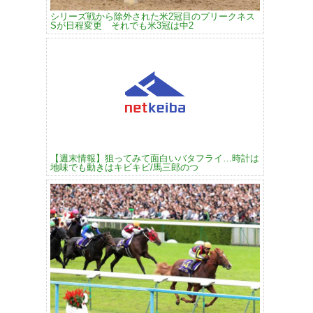
シリーズ戦から除外された米2冠目のプリークネス
Sが日程変更 それでも米3冠は中2
【週末情報】狙ってみて面白いバタフライ…時計は
地味でも動きはキビキビ/馬三郎のつ