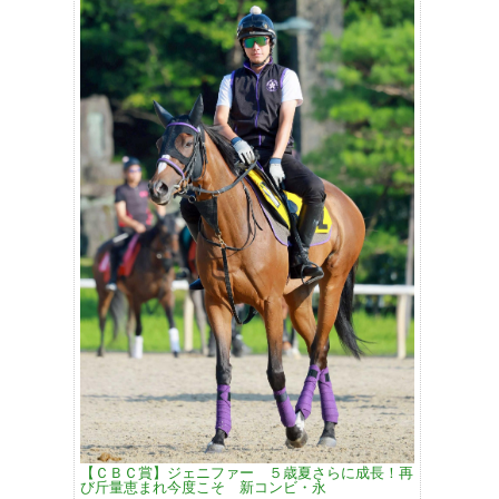
【ＣＢＣ賞】ジェニファー ５歳夏さらに成長！再
び斤量恵まれ今度こそ 新コンビ・永