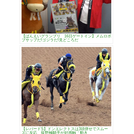
【ばんえいグランプリ 16日ゲートイン】メムロボ
ブサップだ!ゴジラだ!見どころだ
【レパードS】ドンエレクトスは3頭併せでスムー
ズに反応 荻野極騎手が好感触「動き