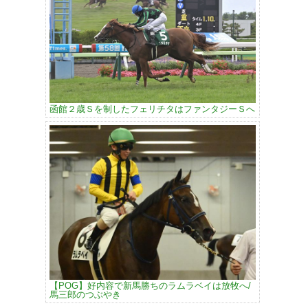
函館２歳Ｓを制したフェリチタはファンタジーＳへ
【POG】好内容で新馬勝ちのラムラベイは放牧へ/
馬三郎のつぶやき