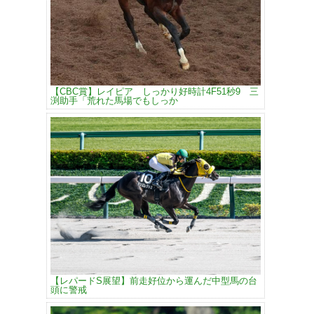
【CBC賞】レイピア しっかり好時計4F51秒9 三
渕助手「荒れた馬場でもしっか
【レパードS展望】前走好位から運んだ中型馬の台
頭に警戒