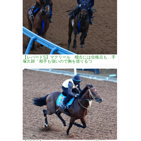
【レパードS】マクリール 稽古には合格点も…手
塚久師「相手も強いので胸を借りるつ