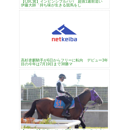
【CBC賞】インビンシブルパパ 超抜1週前追い
伊藤大師「持ち味が生きる競馬をし
高杉吏麒騎手が6日からフリーに転向 デビュー3年
目の今年は7月19日まで38勝マ