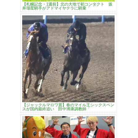
【札幌記念・1週前】北の大地で初コンタクト 坂
井瑠星騎手がアドマイヤテラに騎乗「
【ジャックルマロワ賞】春のマイル王シックスペン
スが国内最終追い 田中博康調教師「