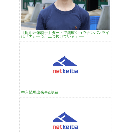
【田山旺佑騎手】ダートで無敗ショウナンバンライ
は「力が一つ、二つ抜けている」──
中京競馬出来事&制裁