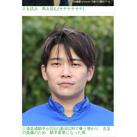
人を読み、馬を読む(サチサチサチ)
三浦皇成騎手が2日の新潟12Rで乗り替わり 左足
の負傷のため 騎手変更になった馬