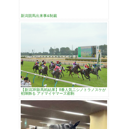
新潟競馬出来事&制裁
【新潟3R新馬戦結果】8番人気ニシノトラノスケが
初陣飾る アドマイヤマーズ産駒