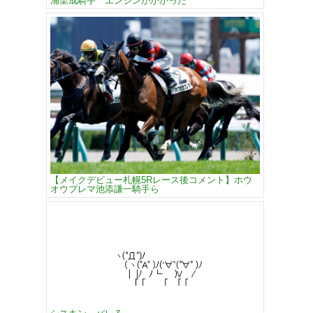
浦皇成騎手「エンジンがかかった
【メイクデビュー札幌5Rレース後コメント】ホウ
オウプレマ池添謙一騎手ら