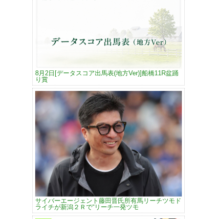
8月2日[データスコア出馬表(地方Ver)]船橋11R盆踊
り賞
サイバーエージェント藤田晋氏所有馬リーチツモド
ライチが新潟２Ｒで“リーチ一発ツモ