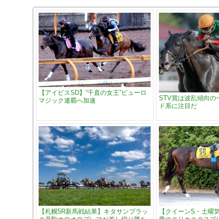
【アイビスSD】“千直の女王”ピューロ
STV賞は波乱傾向の
マジック連覇へ加速
ド系に注目だ
【札幌5R新馬戦結果】キタサンブラッ
【クイーンS・土曜