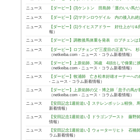
ニュース
【ダービー】(3)ケントン 田島師「運のいい馬だ
ニュース
【ダービー】(2)マテンロウゲイル 内の後入れ絶
ニュース
【ダービー】(1)ライヒスアドラー 好仕上がり&
報）
ニュース
【ダービー】調教後馬体重を発表 ロブチェンは1
ニュース
【ダービー】ロブチェンで“三度目の正直”Vへ 
（netkeiba.com - ニュース・コラム新着情報）
ニュース
【ダービー】上原佑師、36歳 4頭出しで偉業に
（netkeiba.com - ニュース・コラム新着情報）
ニュース
【ダービー】牧浦師 亡き松本好雄オーナーへの
- ニュース・コラム新着情報）
ニュース
【ダービー】上原佑師の父・博之師「息子の馬が
（netkeiba.com - ニュース・コラム新着情報）
ニュース
【安田記念1週前追い】ステレンボッシュ軽快、馬な
新着情報）
ニュース
【安田記念1週前追い】ドラゴンブースト 藤野
情報）
ニュース
【安田記念1週前追い】ウォーターリヒト 石橋
ラム新着情報）