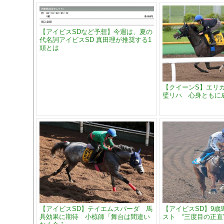
【アイビスSDなど予想】今週は、夏の
代名詞アイビスSD 真田理が推奨する1
頭とは
【クイーンS】エリ
璧リハ 心身ともに
【アイビスSD】テイエムスパーダ 馬
【アイビスSD】9歳
具効果に期待 小椋師「舞台は間違い
スト “三度目の正直