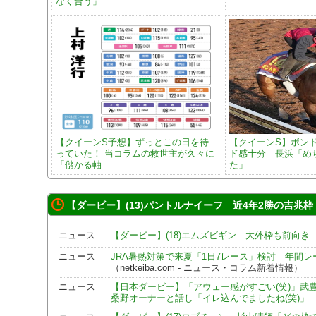
なく合う」
【クイーンS予想】ずっとこの日を待
【クイーンS】ボン
っていた！ 当コラムの救世主が久々に
ド感十分 長浜「め
「儲かる軸
た」
【ダービー】(13)パントルナイーフ 近4年2勝の吉兆枠
ニュース
【ダービー】(18)エムズビギン 大外枠も前向き
ニュース
JRA暑熱対策で来夏「1日7レース」検討 年間
（netkeiba.com - ニュース・コラム新着情報）
ニュース
【日本ダービー】「アウェー感がすごい(笑)」武
桑野オーナーと話し「イレ込んでましたね(笑)」
（