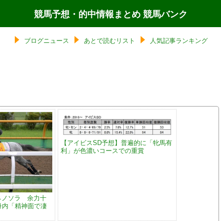
競馬予想・的中情報まとめ 競馬バンク
ブログニュース
あとで読むリスト
人気記事ランキング
【アイビスSD予想】普遍的に「牝馬有
利」が色濃いコースでの重賞
ネノソラ 余力十
 丹内「精神面で凄