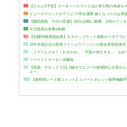
1
【エルムS予想】テーオーパスワードほか有力馬の馬体を
2
ピューロマジックがアイビスSDを連覇 鍵となったのは母
3
【園田競馬・今日の世麗】30日は6鞍に騎乗 10Rのフィ
4
中京競馬出来事&制裁
5
【札幌5R新馬戦結果】キタサンブラック産駒ホウオウプレ
6
25年佐賀記念の覇者メイショウフンジンが競走馬登録抹消
7
「ニヤリとさせてくれるわね」「字面が強すぎる」「おめで
8
ファウストラーゼン屈腱炎
9
【英国・サセックスS】3歳ボウエコーが絶望的な位置か
ター」
10
【燕特別レース後コメント】スイートオレンジ荻野極騎