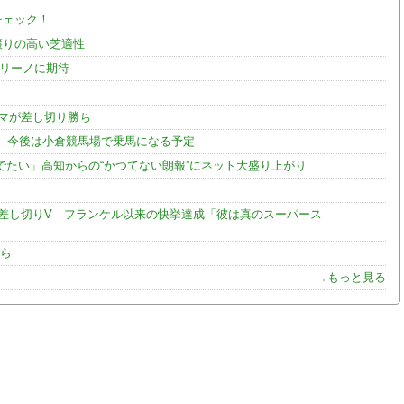
チェック！
譲りの高い芝適性
オリーノに期待
マが差し切り勝ち
 今後は小倉競馬場で乗馬になる予定
たい」高知からの“かつてない朗報”にネット大盛り上がり
ら差し切りV フランケル以来の快挙達成「彼は真のスーパース
手ら
→もっと見る