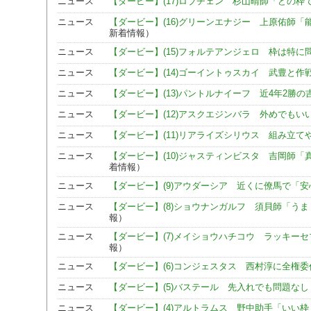
ニュース
【ダービー】(17)ロブチェン 杉山晴師「どの枠
ニュース
【ダービー】(16)グリーンエナジー 上原佑師「
新着情報）
ニュース
【ダービー】(15)フォルテアンジェロ 枠は特に
ニュース
【ダービー】(14)ゴーイントゥスカイ 武豊と作
ニュース
【ダービー】(13)パントルナイーフ 近4年2勝の
ニュース
【ダービー】(12)アスクエジンバラ 外めでもい
ニュース
【ダービー】(11)リアライズシリウス 組み立て
ニュース
【ダービー】(10)ジャスティンビスタ 吉岡師「
着情報）
ニュース
【ダービー】(9)アウダーシア 近くに僚馬で「安
ニュース
【ダービー】(8)ショウナンガルフ 須貝師「う
報）
ニュース
【ダービー】(7)メイショウハチコウ ラッキー
報）
ニュース
【ダービー】(6)コンジェスタス 西村淳に全権委
ニュース
【ダービー】(5)バステール 先入れでも問題なし
ニュース
【ダービー】(4)アルトラムス 野中助手「いい枠