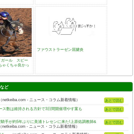
ファウストラーゼン屈腱炎
ドガール スピー
ちゃくちゃ良かっ
 など
（netkeiba.com - ニュース・コラム新着情報）
あとで読む
レース数は維持される方針で3日間開催増やす案も
あとで読む
豊騎手が約5年ぶりに美浦トレセンに来た!上原佑調教師&
あとで読む
netkeiba.com - ニュース・コラム新着情報）