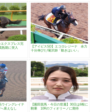
カエクスプレス完
【アイビスSD】エコロレジーナ 余力
成熟期に突入
十分伸びた!菊沢師「動きはいい」
馬ウイングレイテ
【園田競馬・今日の世麗】30日は6鞍に
”へ衰えなし
騎乗 10Rのフィオリーノに期待