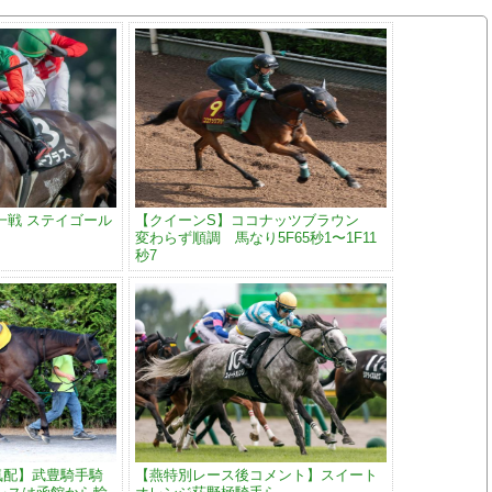
一戦 ステイゴール
【クイーンS】ココナッツブラウン
変わらず順調 馬なり5F65秒1〜1F11
秒7
気配】武豊騎手騎
【燕特別レース後コメント】スイート