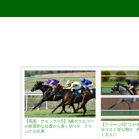
【英国・サセックスS】3歳ボウエコー
【クイーンS】コガ
が絶望的な位置から差し切りV フラ
分ラスト1F12秒1
ンケル以来
く大人に