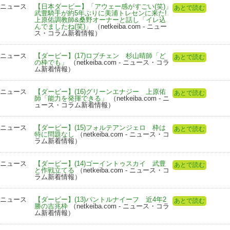
ニュース
【日本ダービー】「アウェー感がすごい(笑)」
あとで読む
武豊騎手が約5年ぶりに美浦トレセンに来た!
上原佑調教師&桑野オーナーと話し「イレ込
んでましたね(笑)」
（netkeiba.com - ニュー
ス・コラム新着情報）
ニュース
【ダービー】(17)ロブチェン 杉山晴師「ど
あとで読む
の枠でも」
（netkeiba.com - ニュース・コラ
ム新着情報）
ニュース
【ダービー】(16)グリーンエナジー 上原佑
あとで読む
師「能力を発揮できる」
（netkeiba.com - ニ
ュース・コラム新着情報）
ニュース
【ダービー】(15)フォルテアンジェロ 枠は
あとで読む
特に問題なし
（netkeiba.com - ニュース・コ
ラム新着情報）
ニュース
【ダービー】(14)ゴーイントゥスカイ 武豊
あとで読む
と作戦立てる
（netkeiba.com - ニュース・コ
ラム新着情報）
ニュース
【ダービー】(13)パントルナイーフ 近4年2
あとで読む
勝の吉兆枠
（netkeiba.com - ニュース・コラ
ム新着情報）