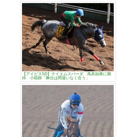
【アイビスSD】テイエムスパーダ 馬具効果に期
待 小椋師「舞台は間違いなく合う」