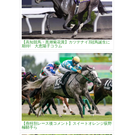
【高知競馬・黒潮菊花賞】カツテナイ3冠馬誕生に
期待! 大恵陽子コラム
【燕特別レース後コメント】スイートオレンジ荻野
極騎手ら