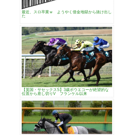
最近、スロ卒業ｗ ようやく借金地獄から抜け出し
た
【英国・サセックスS】3歳ボウエコーが絶望的な
位置から差し切りV フランケル以来