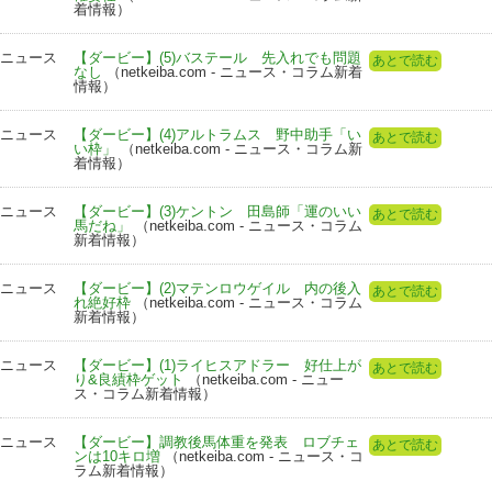
着情報）
ニュース
【ダービー】(5)バステール 先入れでも問題
あとで読む
なし
（netkeiba.com - ニュース・コラム新着
情報）
ニュース
【ダービー】(4)アルトラムス 野中助手「い
あとで読む
い枠」
（netkeiba.com - ニュース・コラム新
着情報）
ニュース
【ダービー】(3)ケントン 田島師「運のいい
あとで読む
馬だね」
（netkeiba.com - ニュース・コラム
新着情報）
ニュース
【ダービー】(2)マテンロウゲイル 内の後入
あとで読む
れ絶好枠
（netkeiba.com - ニュース・コラム
新着情報）
ニュース
【ダービー】(1)ライヒスアドラー 好仕上が
あとで読む
り&良績枠ゲット
（netkeiba.com - ニュー
ス・コラム新着情報）
ニュース
【ダービー】調教後馬体重を発表 ロブチェ
あとで読む
ンは10キロ増
（netkeiba.com - ニュース・コ
ラム新着情報）