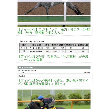
【クイーンS】コガネノソラ 余力十分ラスト1F12
秒1 丹内「精神面で凄く大人に
【アイビスSD予想】普遍的に「牝馬有利」が色濃
いコースでの重賞
【アイビスSDなど予想】今週は、夏の代名詞アイ
ビスSD 真田理が推奨する1頭とは