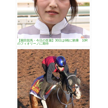
【園田競馬・今日の世麗】30日は6鞍に騎乗 10R
のフィオリーノに期待