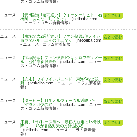
ス・コラム新着情報）
ニュース
【安田記念1週前追い】ウォーターリヒト 石
あとで読む
橋師「あんなに動くとは」
（netkeiba.com -
ニュース・コラム新着情報）
ニュース
【宝塚記念2週前追い】ファン投票2位メイシ
あとで読む
ョウタバル、上々の仕上がり
（netkeiba.com
- ニュース・コラム新着情報）
ニュース
【宝塚記念】ファン投票1位はクロワデュノー
あとで読む
ル 歴代最多得票数
（netkeiba.com - ニュー
ス・コラム新着情報）
ニュース
【次走】ワイワイレジェンド、東海Sなど視
あとで読む
野
（netkeiba.com - ニュース・コラム新着情
報）
ニュース
【ダービー】11年オルフェーヴルV導いた
あとで読む
「池添と四位の絆」
（netkeiba.com - ニュー
ス・コラム新着情報）
ニュース
来夏、1日7レース制へ 最初の競走は15時以
あとで読む
降に JRAが暑熱対策の方針固める
（netkeiba.com - ニュース・コラム新着情
報）