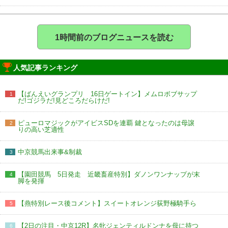
1時間前のブログニュースを読む
人気記事ランキング
【ばんえいグランプリ 16日ゲートイン】メムロボブサップ
1
だ!ゴジラだ!見どころだらけだ!
ピューロマジックがアイビスSDを連覇 鍵となったのは母譲
2
りの高い芝適性
中京競馬出来事&制裁
3
【園田競馬 5日発走 近畿畜産特別】ダノンワンナップが末
4
脚を発揮
【燕特別レース後コメント】スイートオレンジ荻野極騎手ら
5
【2日の注目・中京12R】名牝ジェンティルドンナを母に持つ
6