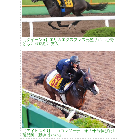
【クイーンS】エリカエクスプレス完璧リハ 心身
ともに成熟期に突入
【アイビスSD】エコロレジーナ 余力十分伸びた!
菊沢師「動きはいい」