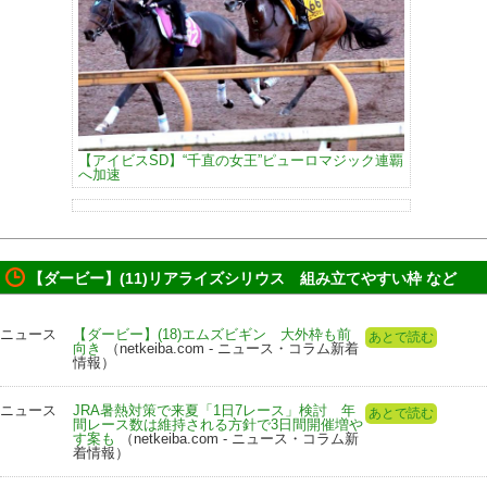
【アイビスSD】“千直の女王”ピューロマジック連覇
へ加速
【ダービー】(11)リアライズシリウス 組み立てやすい枠 など
ニュース
【ダービー】(18)エムズビギン 大外枠も前
あとで読む
向き
（netkeiba.com - ニュース・コラム新着
情報）
ニュース
JRA暑熱対策で来夏「1日7レース」検討 年
あとで読む
間レース数は維持される方針で3日間開催増や
す案も
（netkeiba.com - ニュース・コラム新
着情報）