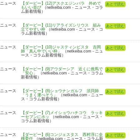
ニュース
【ダービー】(12)アスクエジンバラ 外めで
あとで読む
もいい並び
（netkeiba.com - ニュース・コラ
ム新着情報）
ニュース
【ダービー】(11)リアライズシリウス 組み
あとで読む
立てやすい枠
（netkeiba.com - ニュース・コ
ラム新着情報）
ニュース
【ダービー】(10)ジャスティンビスタ 吉岡
あとで読む
師「真ん中でいい枠」
（netkeiba.com - ニュ
ース・コラム新着情報）
ニュース
【ダービー】(9)アウダーシア 近くに僚馬で
あとで読む
「安心」
（netkeiba.com - ニュース・コラム
新着情報）
ニュース
【ダービー】(8)ショウナンガルフ 須貝師
あとで読む
「うまく運べそう」
（netkeiba.com - ニュー
ス・コラム新着情報）
ニュース
【ダービー】(7)メイショウハチコウ ラッキ
あとで読む
ーセブンにホッ
（netkeiba.com - ニュース・
コラム新着情報）
ニュース
【ダービー】(6)コンジェスタス 西村淳に全
あとで読む
権委任
（netkeiba.com - ニュース・コラム新