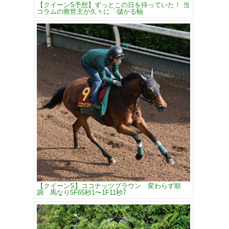
【クイーンS予想】ずっとこの日を待っていた！ 当
コラムの救世主が久々に「儲かる軸
【クイーンS】ココナッツブラウン 変わらず順
調 馬なり5F65秒1〜1F11秒7