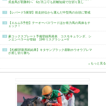
良血馬が初勝利へ 6か月ぶりも距離短縮で仕切り直し
【レパードS展望】前走好位から運んだ中型馬の台頭に警戒
7
【エルムS予想】テーオーパスワードほか有力馬の馬体をチ
8
ェック！
豪コックスプレート予備登録馬発表 コスモキュランダ、シ
9
ンエンペラーが登録 19年リスグラシューV
【札幌5R新馬戦結果】キタサンブラック産駒ホウオウプレマ
10
が差し切り勝ち
→もっと見る