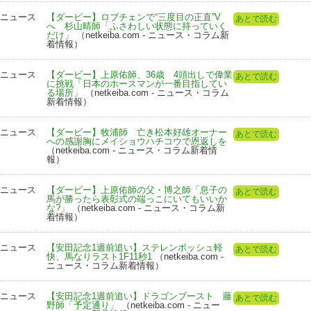
ニュース
【ダービー】ロブチェンで“三度目の正直”V
あとで読む
へ 杉山晴師「ふさわしい状態に持っていく
だけ」
（netkeiba.com - ニュース・コラム新
着情報）
ニュース
【ダービー】上原佑師、36歳 4頭出しで偉業
あとで読む
に挑戦「日本のホースマンが一番目指してい
る場所」
（netkeiba.com - ニュース・コラム
新着情報）
ニュース
【ダービー】牧浦師 亡き松本好雄オーナー
あとで読む
への感謝胸にメイショウハチコウで恩返しを
（netkeiba.com - ニュース・コラム新着情
報）
ニュース
【ダービー】上原佑師の父・博之師「息子の
あとで読む
馬が勝ったら表彰式の端っこにいてもいいか
な?」
（netkeiba.com - ニュース・コラム新
着情報）
ニュース
【安田記念1週前追い】ステレンボッシュ軽
あとで読む
快、馬なりラスト1F11秒1
（netkeiba.com -
ニュース・コラム新着情報）
ニュース
【安田記念1週前追い】ドラゴンブースト 藤
あとで読む
野師「予定通り」
（netkeiba.com - ニュー