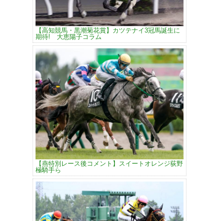
【高知競馬・黒潮菊花賞】カツテナイ3冠馬誕生に
期待! 大恵陽子コラム
【燕特別レース後コメント】スイートオレンジ荻野
極騎手ら