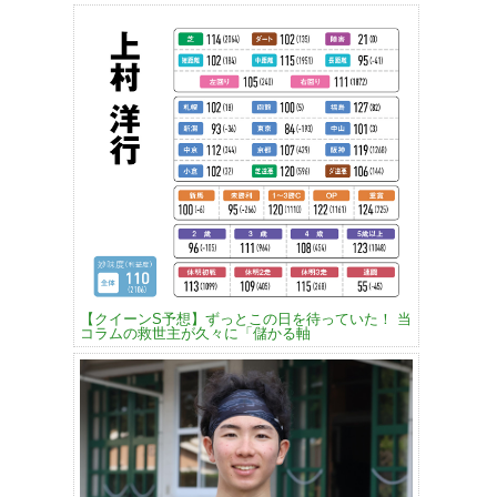
【クイーンS予想】ずっとこの日を待っていた！ 当
コラムの救世主が久々に「儲かる軸