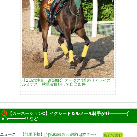
【1日の注目・新潟8R】オークス4着のリアライズ
ルミナス 秋華賞目指して自己条件
【カーネーションC】イクシード＆ルメール騎手がｷﾀ━━━━(ﾟ
∀ﾟ)━━━━!! など
ニュース
【競馬予想】[4]第93回東京優駿(日本ダービ
あとで読む