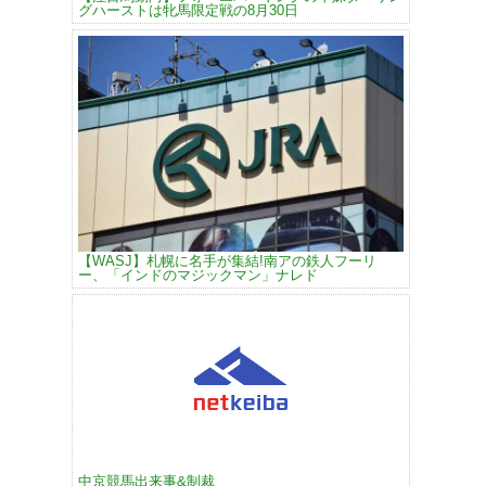
グハーストは牝馬限定戦の8月30日
【WASJ】札幌に名手が集結!南アの鉄人フーリ
ー、「インドのマジックマン」ナレド
中京競馬出来事&制裁