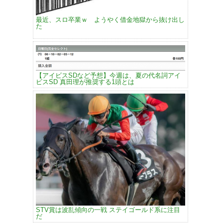
最近、スロ卒業ｗ ようやく借金地獄から抜け出し
た
【アイビスSDなど予想】今週は、夏の代名詞アイ
ビスSD 真田理が推奨する1頭とは
STV賞は波乱傾向の一戦 ステイゴールド系に注目
だ