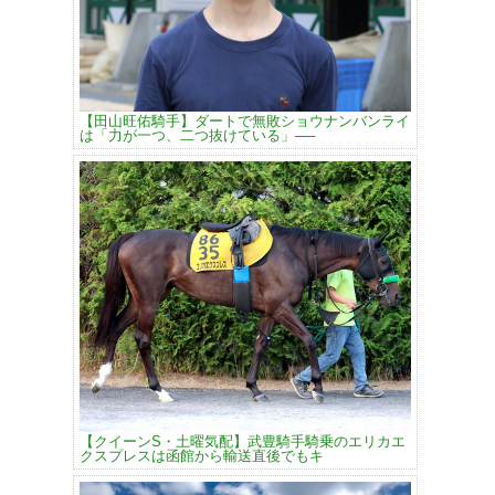
【田山旺佑騎手】ダートで無敗ショウナンバンライ
は「力が一つ、二つ抜けている」──
【クイーンS・土曜気配】武豊騎手騎乗のエリカエ
クスプレスは函館から輸送直後でもキ