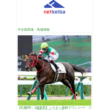
中京競馬場・馬場情報
【札幌5R・2歳新馬】シスキン産駒でワンツー! ブ