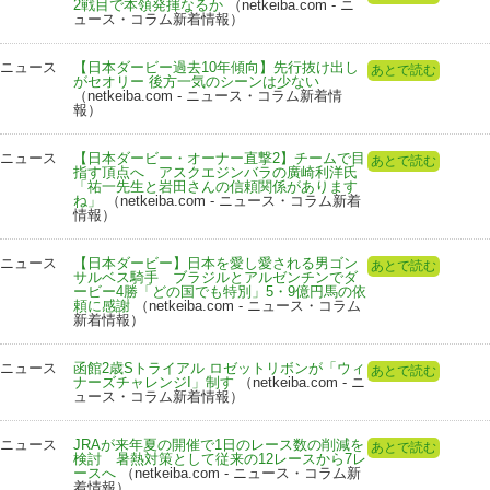
2戦目で本領発揮なるか
（netkeiba.com - ニ
ュース・コラム新着情報）
ニュース
【日本ダービー過去10年傾向】先行抜け出し
あとで読む
がセオリー 後方一気のシーンは少ない
（netkeiba.com - ニュース・コラム新着情
報）
ニュース
【日本ダービー・オーナー直撃2】チームで目
あとで読む
指す頂点へ アスクエジンバラの廣崎利洋氏
「祐一先生と岩田さんの信頼関係があります
ね」
（netkeiba.com - ニュース・コラム新着
情報）
ニュース
【日本ダービー】日本を愛し愛される男ゴン
あとで読む
サルベス騎手 ブラジルとアルゼンチンでダ
ービー4勝「どの国でも特別」5・9億円馬の依
頼に感謝
（netkeiba.com - ニュース・コラム
新着情報）
ニュース
函館2歳Sトライアル ロゼットリボンが「ウィ
あとで読む
ナーズチャレンジI」制す
（netkeiba.com - ニ
ュース・コラム新着情報）
ニュース
JRAが来年夏の開催で1日のレース数の削減を
あとで読む
検討 暑熱対策として従来の12レースから7レ
ースへ
（netkeiba.com - ニュース・コラム新
着情報）