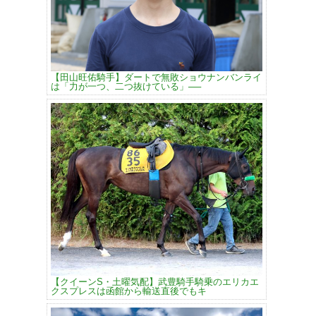
【田山旺佑騎手】ダートで無敗ショウナンバンライ
は「力が一つ、二つ抜けている」──
【クイーンS・土曜気配】武豊騎手騎乗のエリカエ
クスプレスは函館から輸送直後でもキ