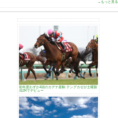
→もっと見る
初年度わずか4頭のカデナ産駒 テングカゼが土曜新
潟2Rでデビュー