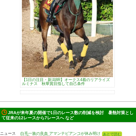
【1日の注目・新潟8R】オークス4着のリアライズ
ルミナス 秋華賞目指して自己条件
JRAが来年夏の開催で1日のレース数の削減を検討 暑熱対策とし
て従来の12レースから7レースへ など
ニュース
白毛一族の良血 アマンテビアンコが休み明け
あとで読む