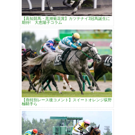
【高知競馬・黒潮菊花賞】カツテナイ3冠馬誕生に
期待! 大恵陽子コラム
【燕特別レース後コメント】スイートオレンジ荻野
極騎手ら