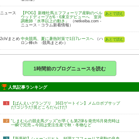
ニュース
【POG】新種牡馬エフフォーリア産駒のベル
あとで読む
ウッドディープが6・6東京デビューへ 室井
調教師「水準以上の動き」
（netkeiba.com -
ニュース・コラム新着情報）
2ch/まとめ
中央競馬、夏に暑熱対策で1日7レースへ
（ハ
あとで読む
ロン棒ch -競馬まとめ-）
1時間前のブログニュースを読む
人気記事ランキング
【ばんえいグランプリ 16日ゲートイン】メムロボブサップ
1
だ!ゴジラだ!見どころだらけだ!
“しまむらの競走馬グッズ”が早くも第2弾を発売!6月発売時は
2
一瞬で完売→今回は受注生産で秋・冬物など
【新馬戦】シェーンリヒト 好調エフフォーリア産駒の良血
3