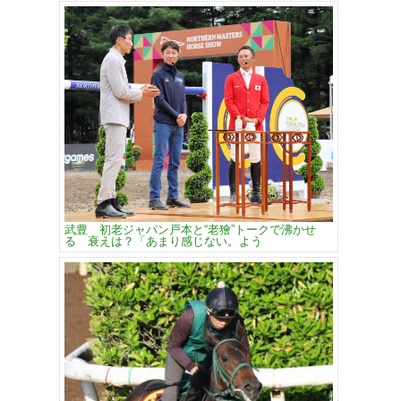
武豊 初老ジャパン戸本と“老獪”トークで沸かせ
る 衰えは？「あまり感じない。よう