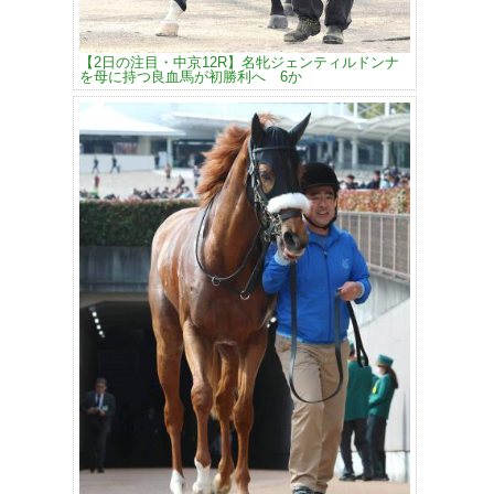
【2日の注目・中京12R】名牝ジェンティルドンナ
を母に持つ良血馬が初勝利へ 6か