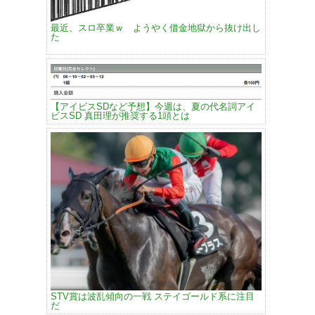
最近、スロ卒業ｗ ようやく借金地獄から抜け出し
た
【アイビスSDなど予想】今週は、夏の代名詞アイ
ビスSD 真田理が推奨する1頭とは
STV賞は波乱傾向の一戦 ステイゴールド系に注目
だ