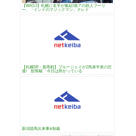
【WASJ】札幌に名手が集結!南アの鉄人フーリ
ー、「インドのマジックマン」ナレド
【札幌5R・新馬戦】ブルージェイが2馬身半差の圧
逃! 鮫島駿「今日は跨がっている
新潟競馬出来事&制裁