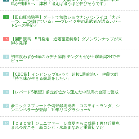
馬が初陣Ｖへ 津村「追えば追うほど伸びそうです」
【田山旺佑騎手】ダートで無敗ショウナンバンライは「力が
4
一つ、二つ抜けている」──ブレイク中の若武者が語るレパー
ドSへの手応え
【園田競馬 5日発走 近畿畜産特別】ダノンワンナップが末
5
脚を発揮
初年度わずか4頭のカデナ産駒 テングカゼが土曜新潟2Rでデ
6
ビュー
【CBC賞】インビンシブルパパ 超抜1週前追い 伊藤大師
7
「持ち味が生きる競馬をしたい」
【レパードS展望】前走好位から運んだ中型馬の台頭に警戒
8
豪コックスプレート予備登録馬発表 コスモキュランダ、シ
9
ンエンペラーが登録 19年リスグラシューV
【ＣＢＣ賞】ジェニファー ５歳夏さらに成長！再び斤量恵
10
まれ今度こそ 新コンビ・永島まなみと重賞初Ｖだ