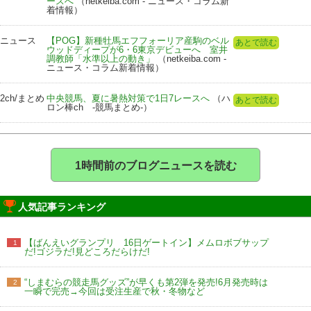
ースへ
（netkeiba.com - ニュース・コラム新
着情報）
ニュース
【POG】新種牡馬エフフォーリア産駒のベル
あとで読む
ウッドディープが6・6東京デビューへ 室井
調教師「水準以上の動き」
（netkeiba.com -
ニュース・コラム新着情報）
2ch/まとめ
中央競馬、夏に暑熱対策で1日7レースへ
（ハ
あとで読む
ロン棒ch -競馬まとめ-）
1時間前のブログニュースを読む
人気記事ランキング
【ばんえいグランプリ 16日ゲートイン】メムロボブサップ
1
だ!ゴジラだ!見どころだらけだ!
“しまむらの競走馬グッズ”が早くも第2弾を発売!6月発売時は
2
一瞬で完売→今回は受注生産で秋・冬物など