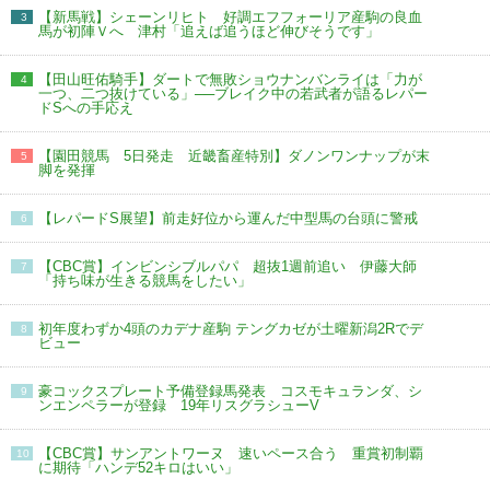
【新馬戦】シェーンリヒト 好調エフフォーリア産駒の良血
3
馬が初陣Ｖへ 津村「追えば追うほど伸びそうです」
【田山旺佑騎手】ダートで無敗ショウナンバンライは「力が
4
一つ、二つ抜けている」──ブレイク中の若武者が語るレパー
ドSへの手応え
【園田競馬 5日発走 近畿畜産特別】ダノンワンナップが末
5
脚を発揮
【レパードS展望】前走好位から運んだ中型馬の台頭に警戒
6
【CBC賞】インビンシブルパパ 超抜1週前追い 伊藤大師
7
「持ち味が生きる競馬をしたい」
初年度わずか4頭のカデナ産駒 テングカゼが土曜新潟2Rでデ
8
ビュー
豪コックスプレート予備登録馬発表 コスモキュランダ、シ
9
ンエンペラーが登録 19年リスグラシューV
【CBC賞】サンアントワーヌ 速いペース合う 重賞初制覇
10
に期待「ハンデ52キロはいい」