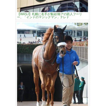
【WASJ】札幌に名手が集結!南アの鉄人フーリ
ー、「インドのマジックマン」ナレド