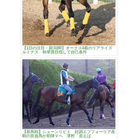
【1日の注目・新潟8R】オークス4着のリアライズ
ルミナス 秋華賞目指して自己条件
【新馬戦】シェーンリヒト 好調エフフォーリア産
駒の良血馬が初陣Ｖへ 津村「追えば