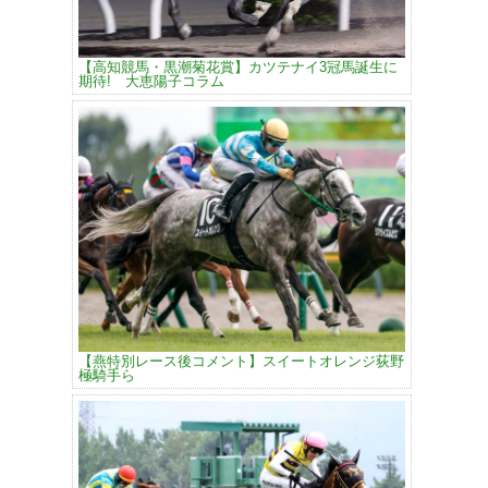
【高知競馬・黒潮菊花賞】カツテナイ3冠馬誕生に
期待! 大恵陽子コラム
【燕特別レース後コメント】スイートオレンジ荻野
極騎手ら