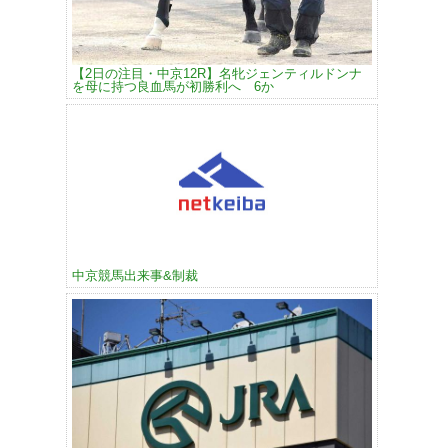
【2日の注目・中京12R】名牝ジェンティルドンナ
を母に持つ良血馬が初勝利へ 6か
中京競馬出来事&制裁