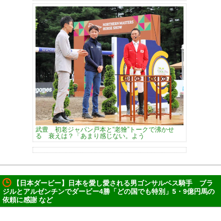
武豊 初老ジャパン戸本と“老獪”トークで沸かせ
る 衰えは？「あまり感じない。よう
【日本ダービー】日本を愛し愛される男ゴンサルベス騎手 ブラ
ジルとアルゼンチンでダービー4勝「どの国でも特別」5・9億円馬の
依頼に感謝 など