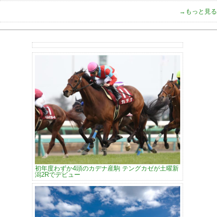
→もっと見る
初年度わずか4頭のカデナ産駒 テングカゼが土曜新
潟2Rでデビュー