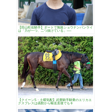
【田山旺佑騎手】ダートで無敗ショウナンバンライ
は「力が一つ、二つ抜けている」──
【クイーンS・土曜気配】武豊騎手騎乗のエリカエ
クスプレスは函館から輸送直後でもキ