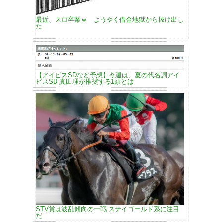
最近、スロ卒業ｗ ようやく借金地獄から抜け出し
た
【アイビスSDなど予想】今週は、夏の代名詞アイ
ビスSD 真田理が推奨する1頭とは
STV賞は波乱傾向の一戦 ステイゴールド系に注目
だ