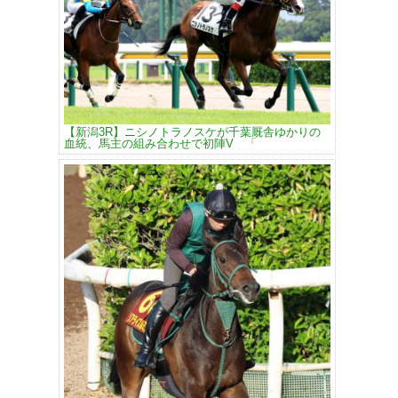
【新潟3R】ニシノトラノスケが千葉厩舎ゆかりの
血統、馬主の組み合わせで初陣V 「