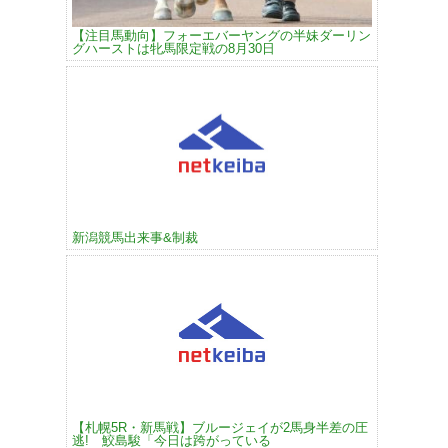
【注目馬動向】フォーエバーヤングの半妹ダーリン
グハーストは牝馬限定戦の8月30日
新潟競馬出来事&制裁
【札幌5R・新馬戦】ブルージェイが2馬身半差の圧
逃! 鮫島駿「今日は跨がっている