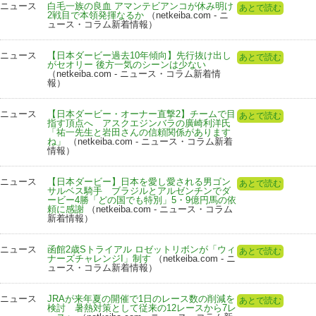
ニュース
白毛一族の良血 アマンテビアンコが休み明け
あとで読む
2戦目で本領発揮なるか
（netkeiba.com - ニ
ュース・コラム新着情報）
ニュース
【日本ダービー過去10年傾向】先行抜け出し
あとで読む
がセオリー 後方一気のシーンは少ない
（netkeiba.com - ニュース・コラム新着情
報）
ニュース
【日本ダービー・オーナー直撃2】チームで目
あとで読む
指す頂点へ アスクエジンバラの廣崎利洋氏
「祐一先生と岩田さんの信頼関係があります
ね」
（netkeiba.com - ニュース・コラム新着
情報）
ニュース
【日本ダービー】日本を愛し愛される男ゴン
あとで読む
サルベス騎手 ブラジルとアルゼンチンでダ
ービー4勝「どの国でも特別」5・9億円馬の依
頼に感謝
（netkeiba.com - ニュース・コラム
新着情報）
ニュース
函館2歳Sトライアル ロゼットリボンが「ウィ
あとで読む
ナーズチャレンジI」制す
（netkeiba.com - ニ
ュース・コラム新着情報）
ニュース
JRAが来年夏の開催で1日のレース数の削減を
あとで読む
検討 暑熱対策として従来の12レースから7レ