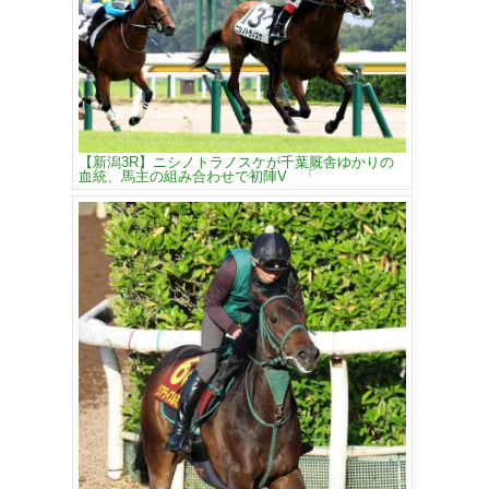
【新潟3R】ニシノトラノスケが千葉厩舎ゆかりの
血統、馬主の組み合わせで初陣V 「