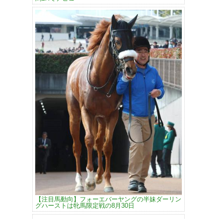
【注目馬動向】フォーエバーヤングの半妹ダーリン
グハーストは牝馬限定戦の8月30日