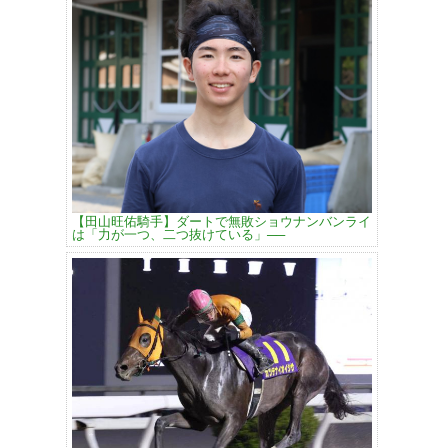
【田山旺佑騎手】ダートで無敗ショウナンバンライ
は「力が一つ、二つ抜けている」──