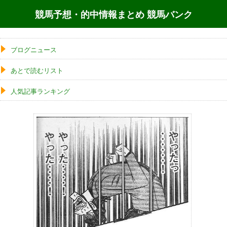
競馬予想・的中情報まとめ 競馬バンク
ブログニュース
あとで読むリスト
人気記事ランキング