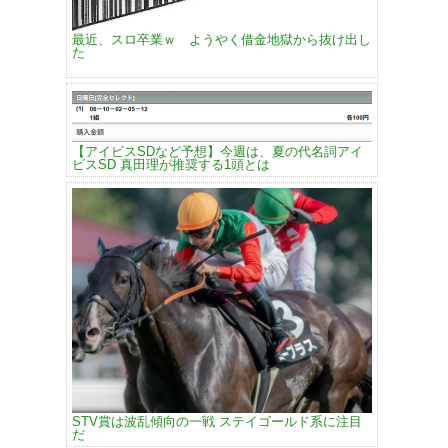
最近、スロ卒業ｗ ようやく借金地獄から抜け出し
た
【アイビスSDなど予想】今週は、夏の代名詞アイ
ビスSD 真田理が推奨する1頭とは
STV賞は波乱傾向の一戦 ステイゴールド系に注目
だ