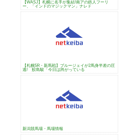
【WASJ】札幌に名手が集結!南アの鉄人フーリ
ー、「インドのマジックマン」ナレド
【札幌5R・新馬戦】ブルージェイが2馬身半差の圧
逃! 鮫島駿「今日は跨がっている
新潟競馬場・馬場情報