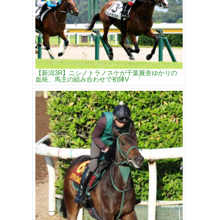
【新潟3R】ニシノトラノスケが千葉厩舎ゆかりの
血統、馬主の組み合わせで初陣V 「