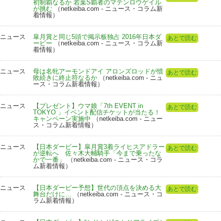
初制覇なるか 若葉S覇者のマテンロウゲイル
が挑む
（netkeiba.com - ニュース・コラム新
着情報）
ニュース
皐月賞と同じ5頭で掲示板独占 2016年日本ダ
あとで読む
ービー
（netkeiba.com - ニュース・コラム新
着情報）
ニュース
母は名牝アーモンドアイ アロンズロッドが惜
あとで読む
敗続きに終止符なるか
（netkeiba.com - ニュ
ース・コラム新着情報）
ニュース
【プレゼント】ウマ娘「7th EVENT in
あとで読む
TOKYO 」イベント配信チケットが当たる！
キャンペーン実施中
（netkeiba.com - ニュー
ス・コラム新着情報）
ニュース
【日本ダービー】皐月賞3着ライヒスアドラー
あとで読む
が逆転へ 佐々木大輔騎手「今まで乗ったな
かで一番」
（netkeiba.com - ニュース・コラ
ム新着情報）
ニュース
【日本ダービー予想】世代の頂点を決める大
あとで読む
舞台だけに…
（netkeiba.com - ニュース・コ
ラム新着情報）