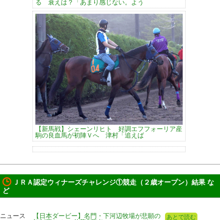
る 衰えは？「あまり感じない。よう
【新馬戦】シェーンリヒト 好調エフフォーリア産
駒の良血馬が初陣Ｖへ 津村「追えば
ＪＲＡ認定ウィナーズチャレンジ①競走（２歳オープン）結果 な
ど
ニュース
【日本ダービー】名門・下河辺牧場が悲願の
あとで読む