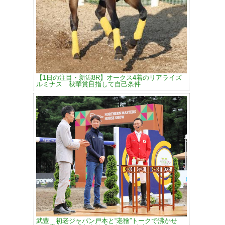
【1日の注目・新潟8R】オークス4着のリアライズ
ルミナス 秋華賞目指して自己条件
武豊 初老ジャパン戸本と“老獪”トークで沸かせ