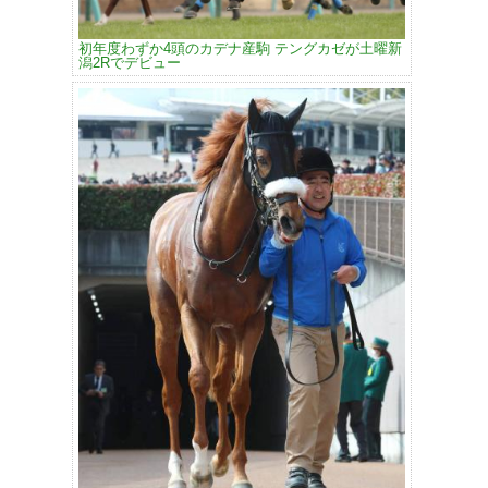
初年度わずか4頭のカデナ産駒 テングカゼが土曜新
潟2Rでデビュー