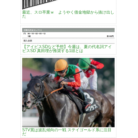
最近、スロ卒業ｗ ようやく借金地獄から抜け出し
た
【アイビスSDなど予想】今週は、夏の代名詞アイ
ビスSD 真田理が推奨する1頭とは
STV賞は波乱傾向の一戦 ステイゴールド系に注目
だ