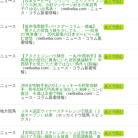
ニュース
【日本ダービー】“シリシリ”ことリアライズシ
あとで読む
リウス(牡3)、小顔マッサージ好きの美容男
子!? ゆるい出馬表！
（netkeiba.com - ニュー
ス・コラム新着情報）
ニュース
【坂井瑠星騎手バースデーコラム・後編】
あとで読む
「豊さんの背負う錘を少しでも…」──自身
の“将来像”と、20代最後の日本ダービーへ挑
む覚悟
（netkeiba.com - ニュース・コラム新
着情報）
ニュース
【アスクエジンバラ陣営、一丸/中西助手】落
あとで読む
馬骨折の翌日に厩舎にいた岩田康誠騎手！ 中
西助手が見た“ただ者ではない”馬作り(前編)
（netkeiba.com - ニュース・コラム新着情
報）
ニュース
JRA女性騎手初のG1ジョッキー今村聖奈騎
あとで読む
手 昨年839万円馬券を演出した相棒とコンビ
復活 今週は京都で8鞍
（netkeiba.com - ニ
ュース・コラム新着情報）
地方競馬
ＪＲＡ認定ウィナーズチャレンジ①競走（２
あとで読む
歳オープン）結果
（ホッカイドウ競馬 トピッ
クス）
ニュース
【安田記念】ステレンボッシュは完全復活へ
あとで読む
向けて力強い脚取りを披露 宮田調教師「素