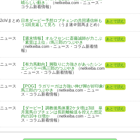
晴らしい動き」
（netkeiba.com - ニュース・
コラム新着情報）
2ch/まとめ
日本ダービー予想ロブチェンの共同通信杯も
あとで読む
う1回見返して見ろ
（うま速＠競馬まとめ）
ニュース
【週末情報】オルフセンに斎藤誠師が力こぶ
あとで読む
「素質は上位」/馬三郎のつぶやき
（netkeiba.com - ニュース・コラム新着情
報）
ニュース
【有力馬動向】脚取りに力強さがあったシン
あとで読む
エンペラー/馬三郎のつぶやき
（netkeiba.com
- ニュース・コラム新着情報）
ニュース
【POG】ラガリーガは力強い伸び脚が好印象/
あとで読む
馬三郎のつぶやき
（netkeiba.com - ニュー
ス・コラム新着情報）
ニュース
【ダービー】調教後馬体重2ケタ増は3頭 皐
あとで読む
月賞馬ロブチェンは長距離輸送を控えた想定
内の10キロ増か
（netkeiba.com - ニュー
ス・コラム新着情報）