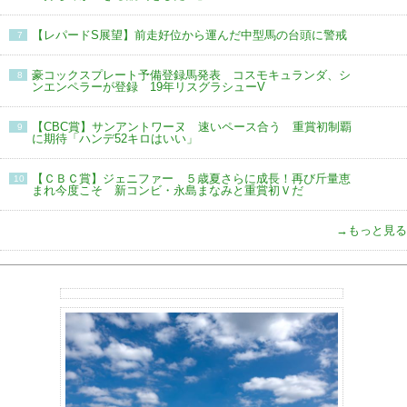
【レパードS展望】前走好位から運んだ中型馬の台頭に警戒
7
豪コックスプレート予備登録馬発表 コスモキュランダ、シ
8
ンエンペラーが登録 19年リスグラシューV
【CBC賞】サンアントワーヌ 速いペース合う 重賞初制覇
9
に期待「ハンデ52キロはいい」
【ＣＢＣ賞】ジェニファー ５歳夏さらに成長！再び斤量恵
10
まれ今度こそ 新コンビ・永島まなみと重賞初Ｖだ
→もっと見る