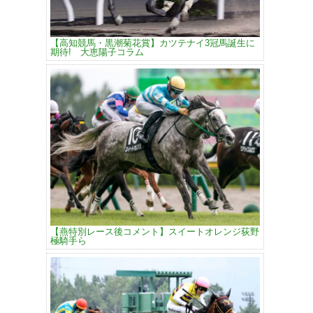
【高知競馬・黒潮菊花賞】カツテナイ3冠馬誕生に
期待! 大恵陽子コラム
【燕特別レース後コメント】スイートオレンジ荻野
極騎手ら