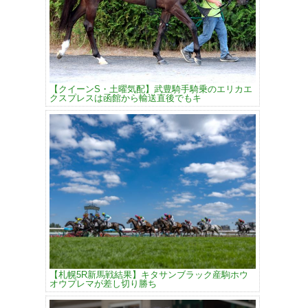
【クイーンS・土曜気配】武豊騎手騎乗のエリカエ
クスプレスは函館から輸送直後でもキ
【札幌5R新馬戦結果】キタサンブラック産駒ホウ
オウプレマが差し切り勝ち