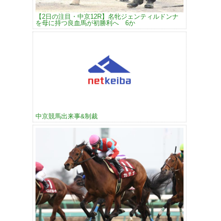
【2日の注目・中京12R】名牝ジェンティルドンナ
を母に持つ良血馬が初勝利へ 6か
中京競馬出来事&制裁