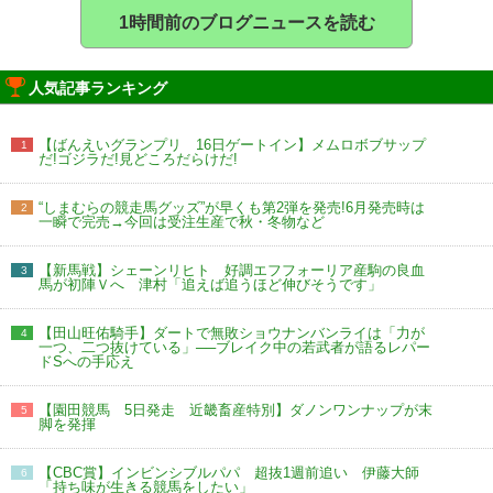
1時間前のブログニュースを読む
人気記事ランキング
【ばんえいグランプリ 16日ゲートイン】メムロボブサップ
1
だ!ゴジラだ!見どころだらけだ!
“しまむらの競走馬グッズ”が早くも第2弾を発売!6月発売時は
2
一瞬で完売→今回は受注生産で秋・冬物など
【新馬戦】シェーンリヒト 好調エフフォーリア産駒の良血
3
馬が初陣Ｖへ 津村「追えば追うほど伸びそうです」
【田山旺佑騎手】ダートで無敗ショウナンバンライは「力が
4
一つ、二つ抜けている」──ブレイク中の若武者が語るレパー
ドSへの手応え
【園田競馬 5日発走 近畿畜産特別】ダノンワンナップが末
5
脚を発揮
【CBC賞】インビンシブルパパ 超抜1週前追い 伊藤大師
6
「持ち味が生きる競馬をしたい」