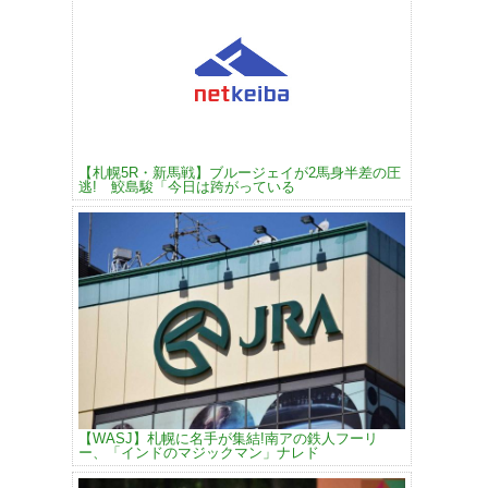
【札幌5R・新馬戦】ブルージェイが2馬身半差の圧
逃! 鮫島駿「今日は跨がっている
【WASJ】札幌に名手が集結!南アの鉄人フーリ
ー、「インドのマジックマン」ナレド