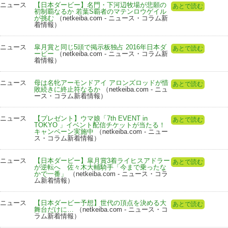
ニュース
【日本ダービー】名門・下河辺牧場が悲願の
あとで読む
初制覇なるか 若葉S覇者のマテンロウゲイル
が挑む
（netkeiba.com - ニュース・コラム新
着情報）
ニュース
皐月賞と同じ5頭で掲示板独占 2016年日本ダ
あとで読む
ービー
（netkeiba.com - ニュース・コラム新
着情報）
ニュース
母は名牝アーモンドアイ アロンズロッドが惜
あとで読む
敗続きに終止符なるか
（netkeiba.com - ニュ
ース・コラム新着情報）
ニュース
【プレゼント】ウマ娘「7th EVENT in
あとで読む
TOKYO 」イベント配信チケットが当たる！
キャンペーン実施中
（netkeiba.com - ニュー
ス・コラム新着情報）
ニュース
【日本ダービー】皐月賞3着ライヒスアドラー
あとで読む
が逆転へ 佐々木大輔騎手「今まで乗ったな
かで一番」
（netkeiba.com - ニュース・コラ
ム新着情報）
ニュース
【日本ダービー予想】世代の頂点を決める大
あとで読む
舞台だけに…
（netkeiba.com - ニュース・コ
ラム新着情報）