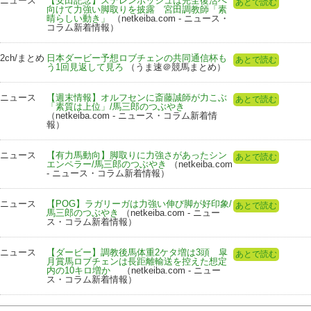
ニュース
【安田記念】ステレンボッシュは完全復活へ
あとで読む
向けて力強い脚取りを披露 宮田調教師「素
晴らしい動き」
（netkeiba.com - ニュース・
コラム新着情報）
2ch/まとめ
日本ダービー予想ロブチェンの共同通信杯も
あとで読む
う1回見返して見ろ
（うま速＠競馬まとめ）
ニュース
【週末情報】オルフセンに斎藤誠師が力こぶ
あとで読む
「素質は上位」/馬三郎のつぶやき
（netkeiba.com - ニュース・コラム新着情
報）
ニュース
【有力馬動向】脚取りに力強さがあったシン
あとで読む
エンペラー/馬三郎のつぶやき
（netkeiba.com
- ニュース・コラム新着情報）
ニュース
【POG】ラガリーガは力強い伸び脚が好印象/
あとで読む
馬三郎のつぶやき
（netkeiba.com - ニュー
ス・コラム新着情報）
ニュース
【ダービー】調教後馬体重2ケタ増は3頭 皐
あとで読む
月賞馬ロブチェンは長距離輸送を控えた想定
内の10キロ増か
（netkeiba.com - ニュー
ス・コラム新着情報）