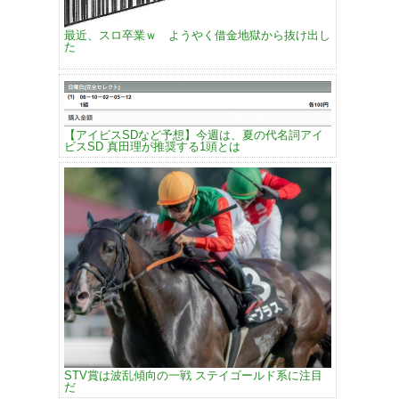
最近、スロ卒業ｗ ようやく借金地獄から抜け出し
た
【アイビスSDなど予想】今週は、夏の代名詞アイ
ビスSD 真田理が推奨する1頭とは
STV賞は波乱傾向の一戦 ステイゴールド系に注目
だ