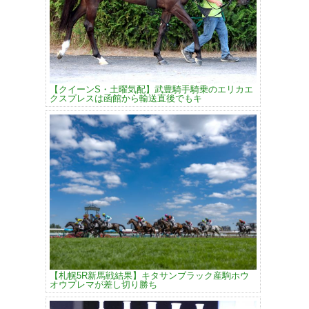
【クイーンS・土曜気配】武豊騎手騎乗のエリカエ
クスプレスは函館から輸送直後でもキ
【札幌5R新馬戦結果】キタサンブラック産駒ホウ
オウプレマが差し切り勝ち