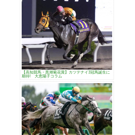
【高知競馬・黒潮菊花賞】カツテナイ3冠馬誕生に
期待! 大恵陽子コラム