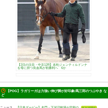
【2日の注目・中京12R】名牝ジェンティルドンナ
を母に持つ良血馬が初勝利へ 6か
【POG】ラガリーガは力強い伸び脚が好印象/馬三郎のつぶやき な
ど
ニュース
【日本ダービー】名門・下河辺牧場が悲願の
あとで読む