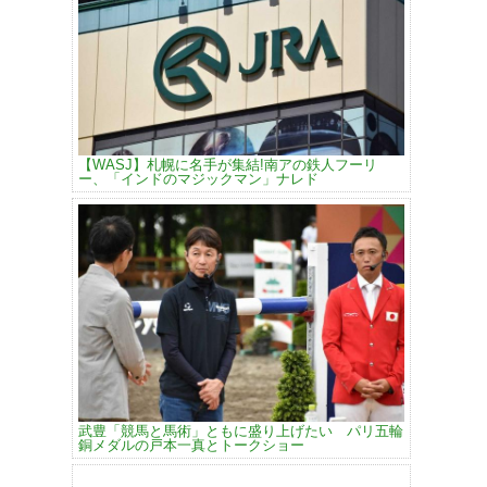
【WASJ】札幌に名手が集結!南アの鉄人フーリ
ー、「インドのマジックマン」ナレド
武豊「競馬と馬術」ともに盛り上げたい パリ五輪
銅メダルの戸本一真とトークショー