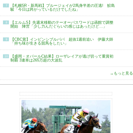
【札幌5R・新馬戦】ブルージェイが2馬身半差の圧逃! 鮫島
7
駿「今日は跨がっているだけでしたね」
【エルムS】先週末移動のテーオーパスワードは函館で調整
8
開始 陣営「少し力んだぐらいの感じはあったけど…」
【CBC賞】インビンシブルパパ 超抜1週前追い 伊藤大師
9
「持ち味が生きる競馬をしたい」
【盛岡・オパールC結果】ローザレイアが逃げ切って重賞初
10
制覇 3連単は265万超の大波乱
→もっと見る