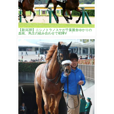
【新潟3R】ニシノトラノスケが千葉厩舎ゆかりの
血統、馬主の組み合わせで初陣V 「