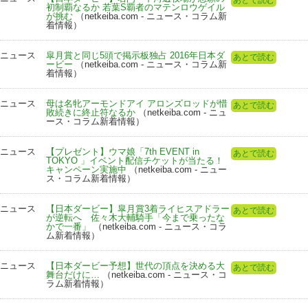
初制覇なるか 若葉S覇者のマテンロウゲイル
が挑む
（netkeiba.com - ニュース・コラム新
着情報）
ニュース
皐月賞と同じ5頭で掲示板独占 2016年日本ダ
あとで読む
ービー
（netkeiba.com - ニュース・コラム新
着情報）
ニュース
母は名牝アーモンドアイ アロンズロッドが惜
あとで読む
敗続きに終止符なるか
（netkeiba.com - ニュ
ース・コラム新着情報）
ニュース
【プレゼント】ウマ娘「7th EVENT in
あとで読む
TOKYO 」イベント配信チケットが当たる！
キャンペーン実施中
（netkeiba.com - ニュー
ス・コラム新着情報）
ニュース
【日本ダービー】皐月賞3着ライヒスアドラー
あとで読む
が逆転へ 佐々木大輔騎手「今まで乗ったな
かで一番」
（netkeiba.com - ニュース・コラ
ム新着情報）
ニュース
【日本ダービー予想】世代の頂点を決める大
あとで読む
舞台だけに…
（netkeiba.com - ニュース・コ
ラム新着情報）