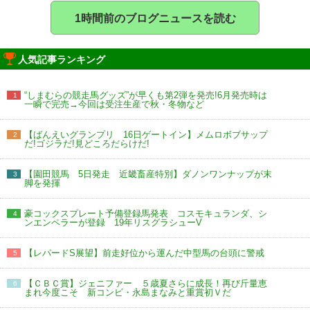
1時間前のブログニュースを読む
人気記事ランキング
“しまむらの競走馬グッズ”が早くも第2弾を発売!6月発売時は
1
一瞬で完売→今回は受注生産で秋・冬物など
【ばんえいグランプリ 16日ゲートイン】メムロボブサップ
2
だ!ゴジラだ!見どころだらけだ!
【園田競馬 5日発走 近畿畜産特別】ダノンワンナップが末
3
脚を発揮
豪コックスプレート予備登録馬発表 コスモキュランダ、シ
4
ンエンペラーが登録 19年リスグラシューV
【レパードS展望】前走好位から運んだ中型馬の台頭に警戒
5
【ＣＢＣ賞】ジェニファー ５歳夏さらに成長！再び斤量恵
6
まれ今度こそ 新コンビ・永島まなみと重賞初Ｖだ