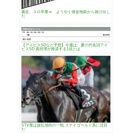
最近、スロ卒業ｗ ようやく借金地獄から抜け出し
た
【アイビスSDなど予想】今週は、夏の代名詞アイ
ビスSD 真田理が推奨する1頭とは
STV賞は波乱傾向の一戦 ステイゴールド系に注目
だ