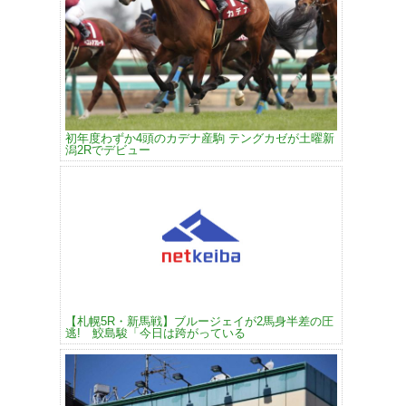
初年度わずか4頭のカデナ産駒 テングカゼが土曜新
潟2Rでデビュー
【札幌5R・新馬戦】ブルージェイが2馬身半差の圧
逃! 鮫島駿「今日は跨がっている