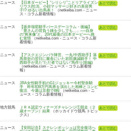
ニュース
【日本ダービー】“シリシリ”ことリアライズシ
あとで読む
リウス(牡3)、小顔マッサージ好きの美容男
子!? ゆるい出馬表！
（netkeiba.com - ニュー
ス・コラム新着情報）
ニュース
【坂井瑠星騎手バースデーコラム・後編】
あとで読む
「豊さんの背負う錘を少しでも…」──自身
の“将来像”と、20代最後の日本ダービーへ挑
む覚悟
（netkeiba.com - ニュース・コラム新
着情報）
ニュース
【アスクエジンバラ陣営、一丸/中西助手】落
あとで読む
馬骨折の翌日に厩舎にいた岩田康誠騎手！ 中
西助手が見た“ただ者ではない”馬作り(前編)
（netkeiba.com - ニュース・コラム新着情
報）
ニュース
JRA女性騎手初のG1ジョッキー今村聖奈騎
あとで読む
手 昨年839万円馬券を演出した相棒とコンビ
復活 今週は京都で8鞍
（netkeiba.com - ニ
ュース・コラム新着情報）
地方競馬
ＪＲＡ認定ウィナーズチャレンジ①競走（２
あとで読む
歳オープン）結果
（ホッカイドウ競馬 トピッ
クス）
ニュース
【安田記念】ステレンボッシュは完全復活へ
あとで読む