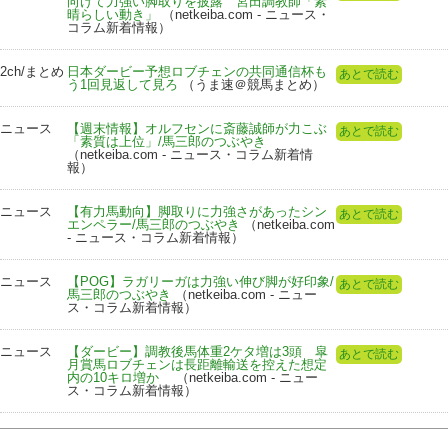
向けて力強い脚取りを披露 宮田調教師「素
晴らしい動き」
（netkeiba.com - ニュース・
コラム新着情報）
2ch/まとめ
日本ダービー予想ロブチェンの共同通信杯も
あとで読む
う1回見返して見ろ
（うま速＠競馬まとめ）
ニュース
【週末情報】オルフセンに斎藤誠師が力こぶ
あとで読む
「素質は上位」/馬三郎のつぶやき
（netkeiba.com - ニュース・コラム新着情
報）
ニュース
【有力馬動向】脚取りに力強さがあったシン
あとで読む
エンペラー/馬三郎のつぶやき
（netkeiba.com
- ニュース・コラム新着情報）
ニュース
【POG】ラガリーガは力強い伸び脚が好印象/
あとで読む
馬三郎のつぶやき
（netkeiba.com - ニュー
ス・コラム新着情報）
ニュース
【ダービー】調教後馬体重2ケタ増は3頭 皐
あとで読む
月賞馬ロブチェンは長距離輸送を控えた想定
内の10キロ増か
（netkeiba.com - ニュー
ス・コラム新着情報）