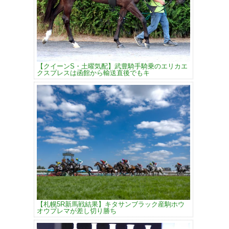
【クイーンS・土曜気配】武豊騎手騎乗のエリカエ
クスプレスは函館から輸送直後でもキ
【札幌5R新馬戦結果】キタサンブラック産駒ホウ
オウプレマが差し切り勝ち