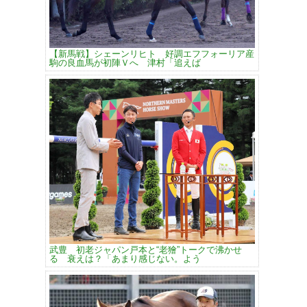
【新馬戦】シェーンリヒト 好調エフフォーリア産
駒の良血馬が初陣Ｖへ 津村「追えば
武豊 初老ジャパン戸本と“老獪”トークで沸かせ
る 衰えは？「あまり感じない。よう