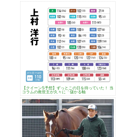
【クイーンS予想】ずっとこの日を待っていた！ 当
コラムの救世主が久々に「儲かる軸