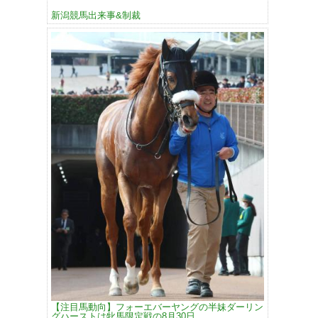
新潟競馬出来事&制裁
【注目馬動向】フォーエバーヤングの半妹ダーリン
グハーストは牝馬限定戦の8月30日