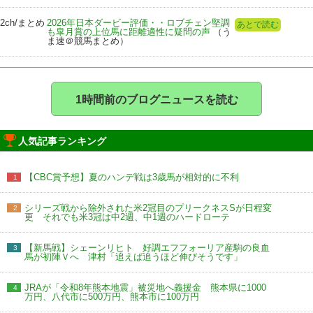
2ch/まとめ
2026年日本ダービー評価・・ロブチェン堅調
あとで読む
も皐月賞の上位馬に距離適性に疑問の声
（う
ま速＠競馬まとめ）
1時間前のブログニュースを読む
人気記事ランキング
【CBC賞予想】夏のハンデ戦は3歳馬が相対的に不利
1
シリーズ戦から除外された米2冠目のプリークネスSが日程変
2
更 それでも米3冠は中2週、中1週のハードローテ
【新馬戦】シェーンリヒト 好調エフフォーリア産駒の良血
3
馬が初陣Ｖへ 津村「追えば追うほど伸びそうです」
JRAが「令和8年熊本地震」被災地へ義援金 熊本県に1000
4
万円、八代市に500万円、熊本市に100万円