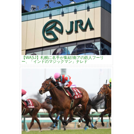
【WASJ】札幌に名手が集結!南アの鉄人フーリ
ー、「インドのマジックマン」ナレド