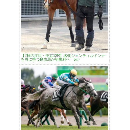
【2日の注目・中京12R】名牝ジェンティルドンナ
を母に持つ良血馬が初勝利へ 6か