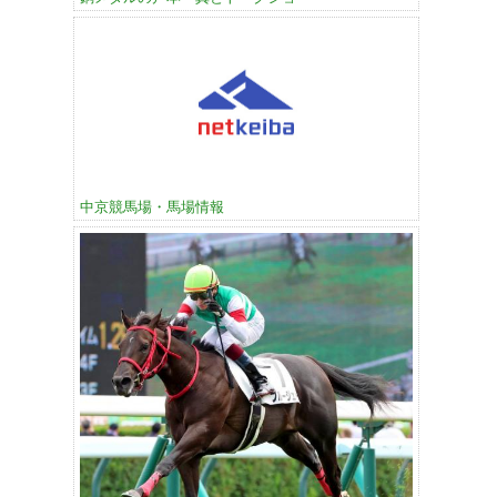
中京競馬場・馬場情報