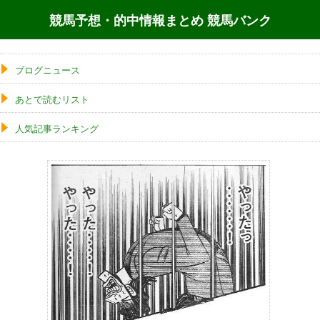
競馬予想・的中情報まとめ 競馬バンク
ブログニュース
あとで読むリスト
人気記事ランキング