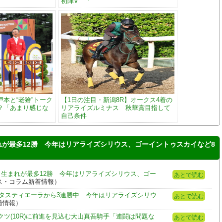
初陣V 「
本と“老獪”トーク
【1日の注目・新潟8R】オークス4着の
？「あまり感じな
リアライズルミナス 秋華賞目指して
自己条件
が最多12勝 今年はリアライズシリウス、ゴーイントゥスカイなど8
生まれが最多12勝 今年はリアライズシリウス、ゴー
あとで読む
ニュース・コラム新着情報）
年タスティエーラから3連勝中 今年はリアライズシリウ
あとで読む
新着情報）
ツ(10R)に前進を見込む大山真吾騎手「連闘は問題な
あとで読む