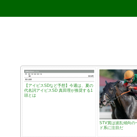
【アイビスSDなど予想】今週は、夏の
代名詞アイビスSD 真田理が推奨する1
頭とは
STV賞は波乱傾向の
ド系に注目だ