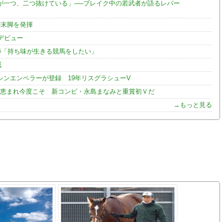
が一つ、二つ抜けている」──ブレイク中の若武者が語るレパー
が末脚を発揮
デビュー
師「持ち味が生きる競馬をしたい」
戒
ンエンペラーが登録 19年リスグラシューV
量恵まれ今度こそ 新コンビ・永島まなみと重賞初Ｖだ
→もっと見る