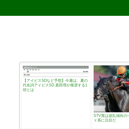
【アイビスSDなど予想】今週は、夏の
代名詞アイビスSD 真田理が推奨する1
頭とは
STV賞は波乱傾向の
ド系に注目だ