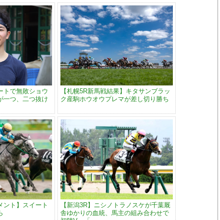
ートで無敗ショウ
【札幌5R新馬戦結果】キタサンブラッ
が一つ、二つ抜け
ク産駒ホウオウプレマが差し切り勝ち
メント】スイート
【新潟3R】ニシノトラノスケが千葉厩
ら
舎ゆかりの血統、馬主の組み合わせで