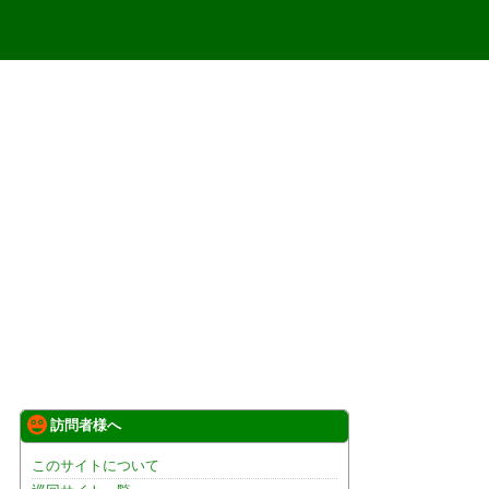
訪問者様へ
このサイトについて