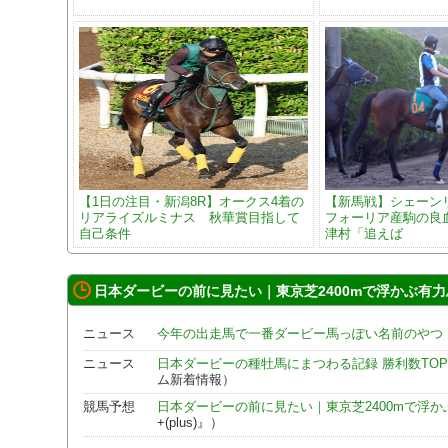
【1日の注目・新潟8R】オークス4着の
【新馬戦】シェーン
リアライズルミナス 秋華賞目指して
フォーリア産駒の
自己条件
津村「追えば
日本ダービーの前に見たい｜東京芝2400mで浮かぶ有力
ニュース
今年の出走馬で一番ダービー馬っぽい名前のやつ
ニュース
日本ダービーの種牡馬にまつわる記録 勝利数TO
ム新着情報）
競馬予想
日本ダービーの前に見たい｜東京芝2400mで浮か
+(plus)』）