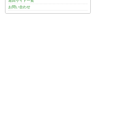
巡回サイト一覧
お問い合わせ