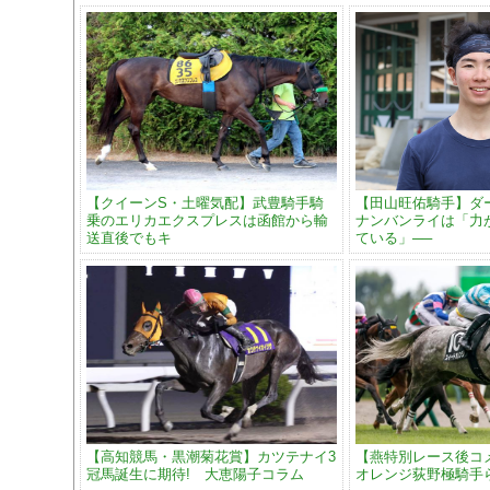
【クイーンS・土曜気配】武豊騎手騎
【田山旺佑騎手】ダ
乗のエリカエクスプレスは函館から輸
ナンバンライは「力
送直後でもキ
ている」──
【高知競馬・黒潮菊花賞】カツテナイ3
【燕特別レース後コ
冠馬誕生に期待! 大恵陽子コラム
オレンジ荻野極騎手