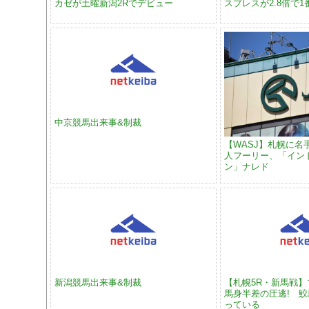
カゼが土曜新潟2Rでデビュー
スプレスが2.8倍で1
中京競馬出来事&制裁
【WASJ】札幌に名
人フーリー、「イン
ン」ナレド
新潟競馬出来事&制裁
【札幌5R・新馬戦】
馬身半差の圧逃! 
っている