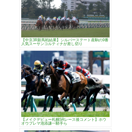
【中京3R新馬戦結果】シルバーステート産駒の9番
人気スーサンコルティナが差し切り
【メイクデビュー札幌5Rレース後コメント】ホウ
オウプレマ池添謙一騎手ら