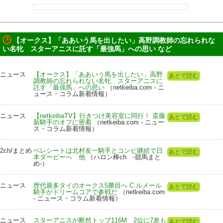
【オークス】「ああいう馬を出したい」高野調教師の忘れられな
い名牝 スターアニスに託す「最強馬」への思い など
ニュース
【オークス】「ああいう馬を出したい」高野
あとで読む
調教師の忘れられない名牝 スターアニスに
託す「最強馬」への思い
（netkeiba.com - ニ
ュース・コラム新着情報）
ニュース
【netkeibaTV】行きつけ美容室に同行！ 斎藤
あとで読む
新騎手のオフに密着
（netkeiba.com - ニュー
ス・コラム新着情報）
2ch/まとめ
ベレシートは北村友一騎手とコンビ継続で日
あとで読む
本ダービーへ 他
（ハロン棒ch -競馬まと
め-）
ニュース
歴代最多タイのオークス5勝目へ C.ルメール
あとで読む
騎手がドリームコアで参戦だ
（netkeiba.com
- ニュース・コラム新着情報）
ニュース
スターアニスが断然トップ116M 2位に7差も
あとで読む