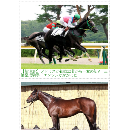
【新潟1R】ノドゥスが初戦12着から一変の初V 三
浦皇成騎手「エンジンがかかった