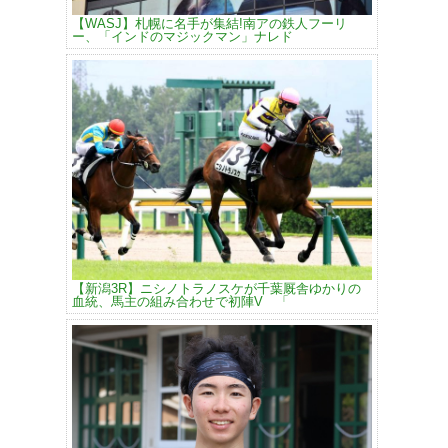
【WASJ】札幌に名手が集結!南アの鉄人フーリ
ー、「インドのマジックマン」ナレド
【新潟3R】ニシノトラノスケが千葉厩舎ゆかりの
血統、馬主の組み合わせで初陣V 「