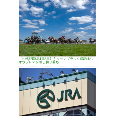
【札幌5R新馬戦結果】キタサンブラック産駒ホウ
オウプレマが差し切り勝ち