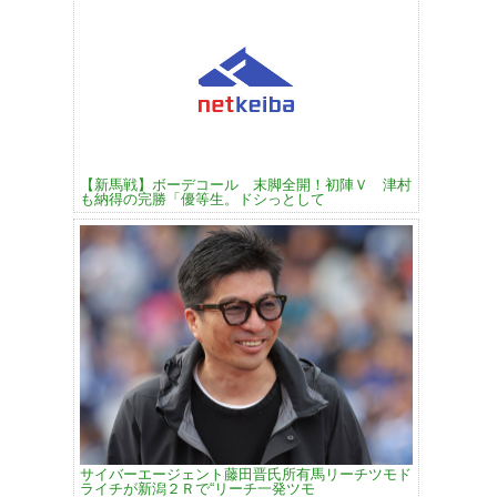
【新馬戦】ボーデコール 末脚全開！初陣Ｖ 津村
も納得の完勝「優等生。ドシっとして
サイバーエージェント藤田晋氏所有馬リーチツモド
ライチが新潟２Ｒで“リーチ一発ツモ