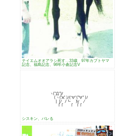
テイエムオオアラシ死す…33歳 97年カブトヤマ
記念、福島記念、98年小倉記念V
シスキン、バレる