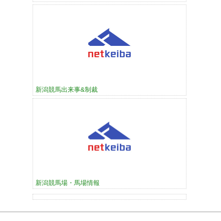
新潟競馬出来事&制裁
新潟競馬場・馬場情報