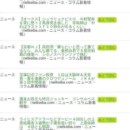
（netkeiba.com - ニュース・コラム新着情
報）
ニュース
【オークス】ジュウリョクピエロ 今村聖奈
あとで読む
を背に悠々２馬身突き放した 寺島師は「や
ればラスト１Ｆ１０秒台が出るくらい」
（netkeiba.com - ニュース・コラム新着情
報）
ニュース
【京都ＨＪ】高田潤「勝ちたいと思って勝て
あとで読む
るなら、みんな勝てる」泰然自若で５度目制
覇の偉業へ シホノスペランツァで挑む
（netkeiba.com - ニュース・コラム新着情
報）
ニュース
宝塚記念ファン投票 １位は大阪杯＆天皇
あとで読む
賞・春を連勝のクロワデュノール ＪＲＡが
第１回中間発表
（netkeiba.com - ニュース・
コラム新着情報）
ニュース
週末お役立ち特注ジョッキー ゴンサルベス
あとで読む
騎手
（netkeiba.com - ニュース・コラム新着
情報）
ニュース
ライヒスアドラーなどダービー４頭出しの上
あとで読む
原佑厩舎３歳勢が２週前追い切り 上原佑師
は「４頭とも順調」
（netkeiba.com - ニュー