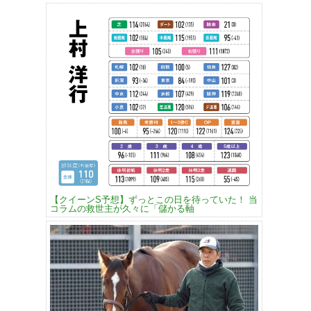
【クイーンS予想】ずっとこの日を待っていた！ 当
コラムの救世主が久々に「儲かる軸