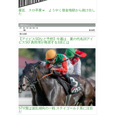
最近、スロ卒業ｗ ようやく借金地獄から抜け出し
た
【アイビスSDなど予想】今週は、夏の代名詞アイ
ビスSD 真田理が推奨する1頭とは
STV賞は波乱傾向の一戦 ステイゴールド系に注目
だ