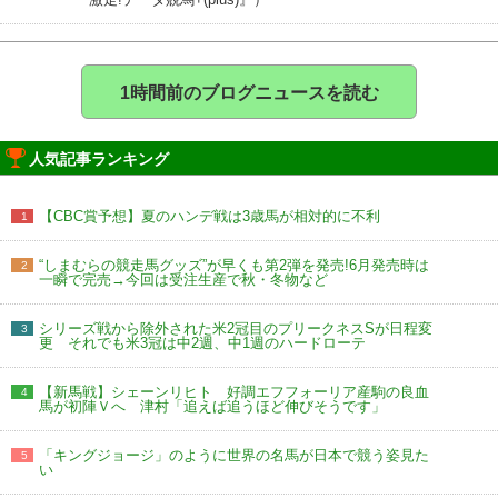
1時間前のブログニュースを読む
人気記事ランキング
【CBC賞予想】夏のハンデ戦は3歳馬が相対的に不利
1
“しまむらの競走馬グッズ”が早くも第2弾を発売!6月発売時は
2
一瞬で完売→今回は受注生産で秋・冬物など
シリーズ戦から除外された米2冠目のプリークネスSが日程変
3
更 それでも米3冠は中2週、中1週のハードローテ
【新馬戦】シェーンリヒト 好調エフフォーリア産駒の良血
4
馬が初陣Ｖへ 津村「追えば追うほど伸びそうです」
「キングジョージ」のように世界の名馬が日本で競う姿見た
5
い