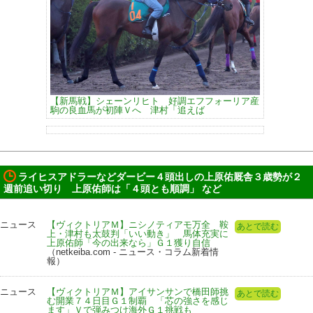
【新馬戦】シェーンリヒト 好調エフフォーリア産
駒の良血馬が初陣Ｖへ 津村「追えば
ライヒスアドラーなどダービー４頭出しの上原佑厩舎３歳勢が２
週前追い切り 上原佑師は「４頭とも順調」 など
ニュース
【ヴィクトリアＭ】ニシノティアモ万全 鞍
あとで読む
上・津村も太鼓判「いい動き」 馬体充実に
上原佑師「今の出来なら」Ｇ１獲り自信
（netkeiba.com - ニュース・コラム新着情
報）
ニュース
【ヴィクトリアＭ】アイサンサンで橋田師挑
あとで読む
む開業７４日目Ｇ１制覇 「芯の強さを感じ
ます」Ｖで弾みつけ海外Ｇ１挑戦も