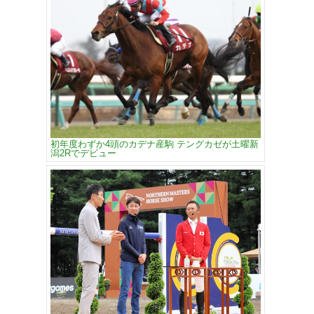
初年度わずか4頭のカデナ産駒 テングカゼが土曜新
潟2Rでデビュー