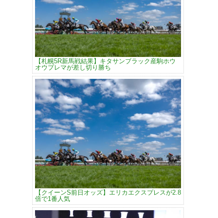
【札幌5R新馬戦結果】キタサンブラック産駒ホウ
オウプレマが差し切り勝ち
【クイーンS前日オッズ】エリカエクスプレスが2.8
倍で1番人気