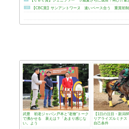
【ＣＢＣ賞】ジェニファー ５歳夏さらに成長！再び斤量
10
【CBC賞】サンアントワーヌ 速いペース合う 重賞初制
武豊 初老ジャパン戸本と“老獪”トーク
【1日の注目・新潟8
で沸かせる 衰えは？「あまり感じな
リアライズルミナス
い。よう
自己条件