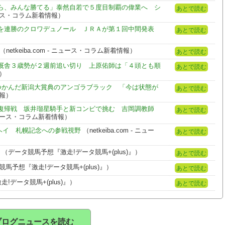
ら、みんな勝てる」泰然自若で５度目制覇の偉業へ シ
あとで読む
 ニュース・コラム新着情報）
を連勝のクロワデュノール ＪＲＡが第１回中間発表
あとで読む
（netkeiba.com - ニュース・コラム新着情報）
あとで読む
厩舎３歳勢が２週前追い切り 上原佑師は「４頭とも順
あとで読む
報）
つかんだ新潟大賞典のアンゴラブラック 「今は状態が
あとで読む
情報）
復帰戦 坂井瑠星騎手と新コンビで挑む 吉岡調教師
あとで読む
- ニュース・コラム新着情報）
ヘイ 札幌記念への参戦視野
（netkeiba.com - ニュー
あとで読む
（データ競馬予想『激走!データ競馬+(plus)』）
あとで読む
馬予想『激走!データ競馬+(plus)』）
あとで読む
データ競馬+(plus)』）
あとで読む
ブログニュースを読む