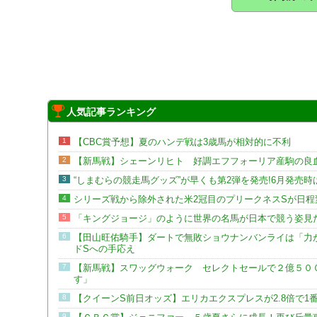
人気記事ランキング
1
【CBC賞予想】夏のハンデ戦は3歳馬が相対的に不利
2
【新馬戦】シェーンリヒト 好調エフフォーリア産駒の良
3
“しまむらの競走馬グッズ”が早くも第2弾を発売!6月発売
4
シリーズ戦から除外された米2冠目のプリークネスSが日程
5
「キングジョージ」のように世界の名馬が日本で競う姿見
6
【田山旺佑騎手】ダートで無敗ショウナンバンライは「力
ドSへの手応え
7
【新馬戦】スワッグウォーク セレクトセールで２億５０
す」
8
【クイーンS前日オッズ】エリカエクスプレスが2.8倍で1
9