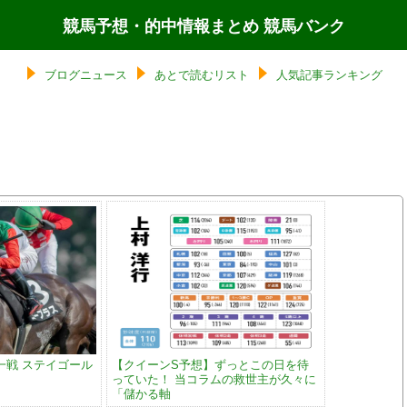
競馬予想・的中情報まとめ 競馬バンク
ブログニュース
あとで読むリスト
人気記事ランキング
一戦 ステイゴール
【クイーンS予想】ずっとこの日を待
っていた！ 当コラムの救世主が久々に
「儲かる軸