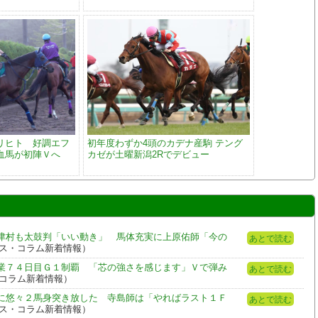
リヒト 好調エフ
初年度わずか4頭のカデナ産駒 テング
良血馬が初陣Ｖへ
カゼが土曜新潟2Rでデビュー
津村も太鼓判「いい動き」 馬体充実に上原佑師「今の
あとで読む
 ニュース・コラム新着情報）
業７４日目Ｇ１制覇 「芯の強さを感じます」Ｖで弾み
あとで読む
ース・コラム新着情報）
に悠々２馬身突き放した 寺島師は「やればラスト１Ｆ
あとで読む
 ニュース・コラム新着情報）