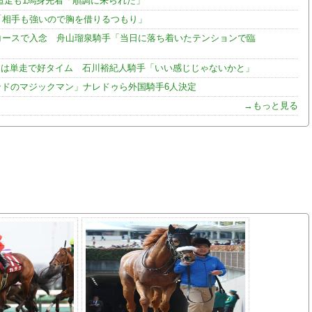
追走も1馬身先着「順調に来られた」
「相手も強いので胸を借りるつもり」
コースで入念 舟山瑠泉騎手「当日に落ち着いたテンションで臨
ナは単走で好タイム 石川裕紀人騎手「いい感じじゃないかと」
ンドのマジックマン」ナレドゥら外国騎手6人決定
→もっと見る