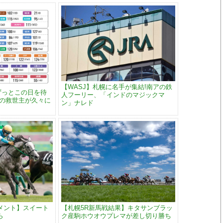
【WASJ】札幌に名手が集結!南アの鉄
ずっとこの日を待
人フーリー、「インドのマジックマ
ムの救世主が久々に
ン」ナレド
メント】スイート
【札幌5R新馬戦結果】キタサンブラッ
ら
ク産駒ホウオウプレマが差し切り勝ち