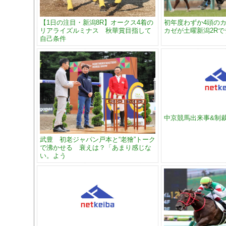
【1日の注目・新潟8R】オークス4着の
初年度わずか4頭のカ
リアライズルミナス 秋華賞目指して
カゼが土曜新潟2R
自己条件
中京競馬出来事&制
武豊 初老ジャパン戸本と“老獪”トーク
で沸かせる 衰えは？「あまり感じな
い。よう