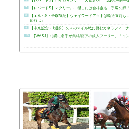
【レパードS】パイロマンサー 力強さUP! 坂路1馬身半
7
【レパードS】マクリール 稽古には合格点も…手塚久師
8
【エルムS・金曜気配】ウェイワードアクトは輸送直前も
めれば」
9
【中京記念・1週前】久々のマイル戦に挑むカネラフィー
10
【WASJ】札幌に名手が集結!南アの鉄人フーリー、「イ