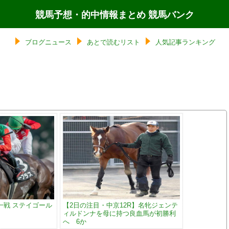
競馬予想・的中情報まとめ 競馬バンク
ブログニュース
あとで読むリスト
人気記事ランキング
一戦 ステイゴール
【2日の注目・中京12R】名牝ジェンテ
ィルドンナを母に持つ良血馬が初勝利
へ 6か