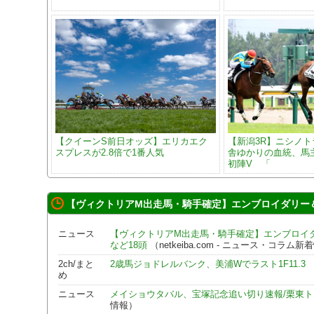
【クイーンS前日オッズ】エリカエク
【新潟3R】ニシノ
スプレスが2.8倍で1番人気
舎ゆかりの血統、馬
初陣V 「
【ヴィクトリアM出走馬・騎手確定】エンブロイダリー＆
ニュース
【ヴィクトリアM出走馬・騎手確定】エンブロイ
など18頭
（netkeiba.com - ニュース・コラム新
2ch/まと
2歳馬ジョドレルバンク、美浦Wでラスト1F11.3
（
め
ニュース
メイショウタバル、宝塚記念追い切り速報/栗東
情報）