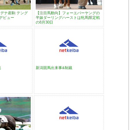
デナ産駒 テング
【注目馬動向】フォーエバーヤングの
でデビュー
半妹ダーリングハーストは牝馬限定戦
の8月30日
裁
新潟競馬出来事&制裁