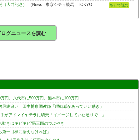
開（大井記念）
（News | 東京シティ競馬 : TOKYO
あとで読む
ブログニュースを読む
0万円、八代市に500万円、熊本市に100万円
内最終追い 田中博康調教師「躍動感があっていい動き」
騎手がアドマイヤテラに騎乗「イメージしていた通りで…」
も動きはキビキビ/馬三郎のつぶやき
ら第一目標に据えなければ」