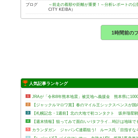
ブログ
～前走の着順や距離が重要！～分析レポートの公
CITY KEIBA）
1時間前の
人気記事ランキング
1
JRAが「令和8年熊本地震」被災地へ義援金 熊本県に100
2
【ジャックルマロワ賞】春のマイル王シックスペンスが国
3
【札幌記念・1週前】北の大地で初コンタクト 坂井瑠星
4
【週末情報】狙ってみて面白いバタフライ…時計は地味で
5
カランダガン ジャパンC連覇狙う! ルース氏「目指すな
6