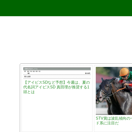
【アイビスSDなど予想】今週は、夏の
代名詞アイビスSD 真田理が推奨する1
頭とは
STV賞は波乱傾向の
ド系に注目だ