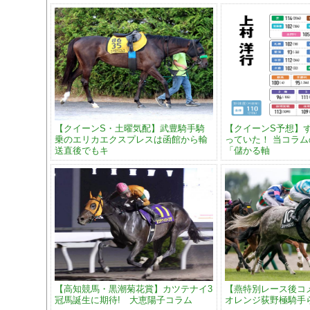
【クイーンS・土曜気配】武豊騎手騎
【クイーンS予想】
乗のエリカエクスプレスは函館から輸
っていた！ 当コラ
送直後でもキ
「儲かる軸
【高知競馬・黒潮菊花賞】カツテナイ3
【燕特別レース後コ
冠馬誕生に期待! 大恵陽子コラム
オレンジ荻野極騎手