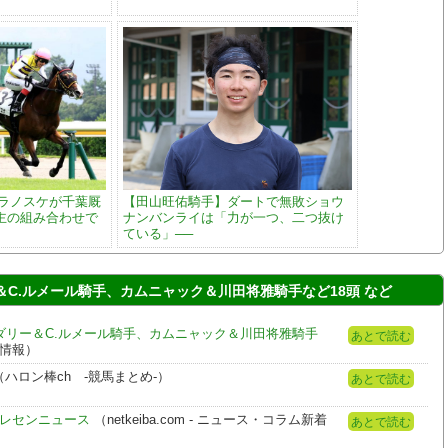
トラノスケが千葉厩
【田山旺佑騎手】ダートで無敗ショウ
主の組み合わせで
ナンバンライは「力が一つ、二つ抜け
ている」──
C.ルメール騎手、カムニャック＆川田将雅騎手など18頭 など
ダリー＆C.ルメール騎手、カムニャック＆川田将雅騎手
あとで読む
着情報）
ハロン棒ch -競馬まとめ-）
あとで読む
トレセンニュース
（netkeiba.com - ニュース・コラム新着
あとで読む